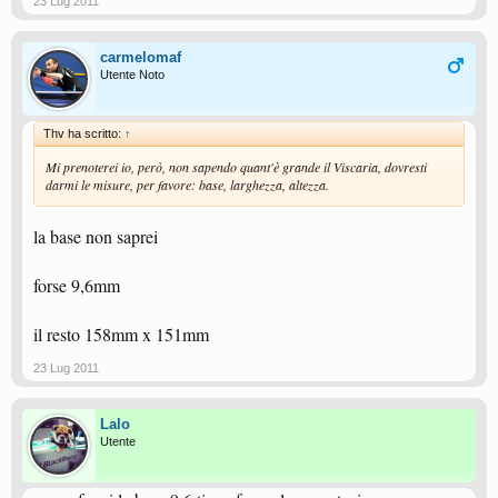
23 Lug 2011
carmelomaf
Utente Noto
Thv ha scritto:
↑
Mi prenoterei io, però, non sapendo quant'è grande il Viscaria, dovresti
darmi le misure, per favore: base, larghezza, altezza.
la base non saprei
forse 9,6mm
il resto 158mm x 151mm
23 Lug 2011
Lalo
Utente