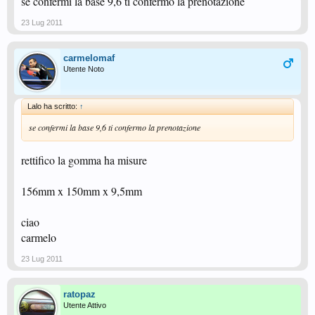
se confermi la base 9,6 ti confermo la prenotazione
23 Lug 2011
carmelomaf
Utente Noto
Lalo ha scritto:
↑
se confermi la base 9,6 ti confermo la prenotazione
rettifico la gomma ha misure
156mm x 150mm x 9,5mm
ciao
carmelo
23 Lug 2011
ratopaz
Utente Attivo