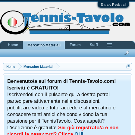
Entra o Registrati
Home
Forum
Staff
Mercatino Materiali
Home
Mercatino Materiali
Benvenuto/a sul forum di Tennis-Tavolo.com!
Iscriviti è GRATUITO!
Iscrivendoti con il pulsante qui a destra potrai
partecipare attivamente nelle discussioni,
pubblicare video e foto, accedere al mercatino e
conoscere tanti amici che condividono la tua
passione per il TennisTavolo. Cosa aspetti?
L'iscrizione è gratuita!
Sei già registrato/a e non
ricordi la password? Clicca
QUI
.