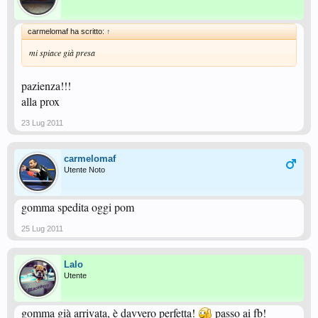
carmelomaf ha scritto:
↑
mi spiace già presa
pazienza!!!
alla prox
23 Lug 2011
carmelomaf
Utente Noto
gomma spedita oggi pom
25 Lug 2011
Lalo
Utente
gomma già arrivata, è davvero perfetta!
passo ai fb!