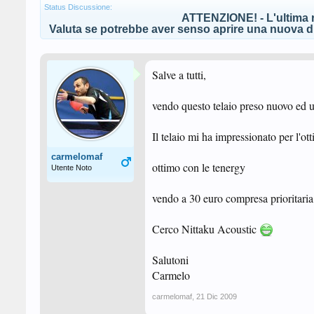
Status Discussione:
ATTENZIONE! - L'ultima r
Valuta se potrebbe aver senso aprire una nuova di
Salve a tutti,
vendo questo telaio preso nuovo ed usa
Il telaio mi ha impressionato per l'ot
carmelomaf
ottimo con le tenergy
Utente Noto
vendo a 30 euro compresa prioritari
Cerco Nittaku Acoustic
Salutoni
Carmelo
carmelomaf
,
21 Dic 2009