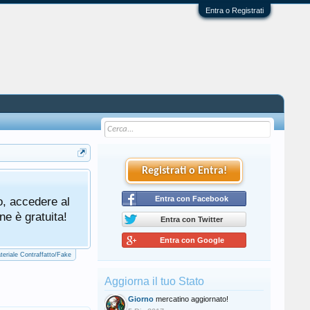
Entra o Registrati
Registrati o Entra!
Tutti gli utenti che partecipano al mercat
o, accedere al
cliccando qui di seguito:
Entra con Facebook
Regolamento Me
ne è gratuita!
Entra con Twitter
Entra con Google
teriale Contraffatto/Fake
Aggiorna il tuo Stato
Giorno
mercatino aggiornato!