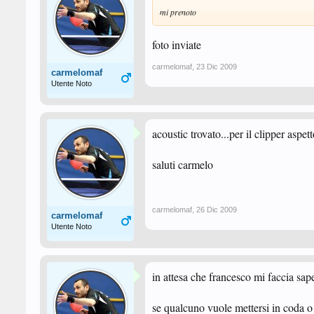
mi prenoto
foto inviate
carmelomaf
,
23 Dic 2009
carmelomaf
Utente Noto
acoustic trovato...per il clipper aspet
saluti carmelo
carmelomaf
,
26 Dic 2009
carmelomaf
Utente Noto
in attesa che francesco mi faccia sa
se qualcuno vuole mettersi in coda o