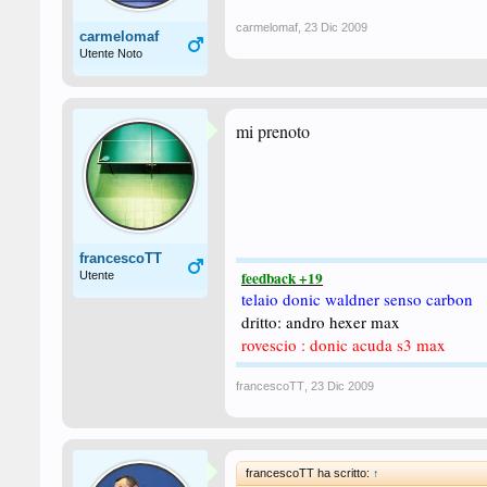
carmelomaf
,
23 Dic 2009
carmelomaf
Utente Noto
mi prenoto
francescoTT
feedback +19
Utente
telaio donic waldner senso carbon
dritto: andro hexer max
rovescio : donic acuda s3 max
francescoTT
,
23 Dic 2009
francescoTT ha scritto:
↑