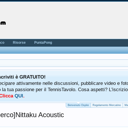
nco
Risorse
PuntaPong
scriviti è GRATUITO!
tecipare attivamente nelle discussioni, pubblicare video e fot
a tua passione per il TennisTavolo. Cosa aspetti? L'iscrizio
 Clicca
QUI
.
Benvenuto Ospite
Regolamento Mercatino
Ma
erco]Nittaku Acoustic