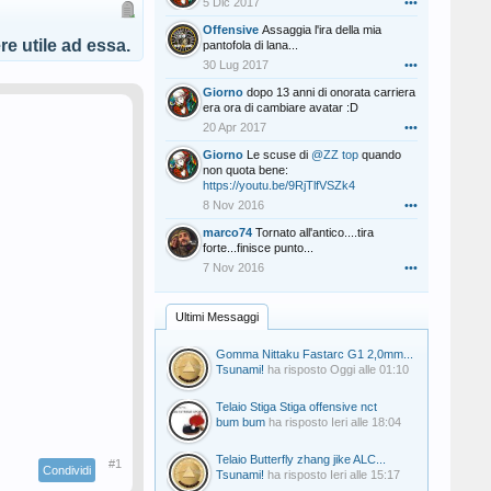
5 Dic 2017
•••
Offensive
Assaggia l'ira della mia
e utile ad essa.
pantofola di lana...
30 Lug 2017
•••
Giorno
dopo 13 anni di onorata carriera
era ora di cambiare avatar :D
20 Apr 2017
•••
Giorno
Le scuse di
@ZZ top
quando
non quota bene:
https://youtu.be/9RjTlfVSZk4
8 Nov 2016
•••
marco74
Tornato all'antico....tira
forte...finisce punto...
7 Nov 2016
•••
Ultimi Messaggi
Gomma Nittaku Fastarc G1 2,0mm...
Tsunami!
ha risposto
Oggi alle 01:10
Telaio Stiga Stiga offensive nct
bum bum
ha risposto
Ieri alle 18:04
Telaio Butterfly zhang jike ALC...
#1
Condividi
Tsunami!
ha risposto
Ieri alle 15:17