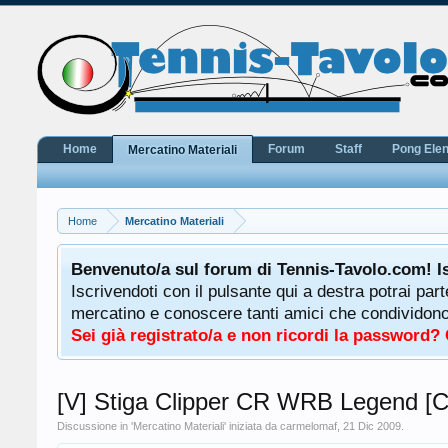
Home
Forum
Staff
Pong Ele
Mercatino Materiali
Home
Mercatino Materiali
potrà
Benvenuto/a sul forum di Tennis-Tavolo.com! I
uale
Iscrivendoti con il pulsante qui a destra potrai par
 ha a
mercatino e conoscere tanti amici che condividono l
Sei già registrato/a e non ricordi la password?
[V] Stiga Clipper CR WRB Legend [C
Discussione in '
Mercatino Materiali
' iniziata da
carmelomaf
,
21 Dic 2009
.