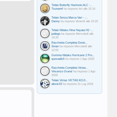
Telaio Butterfly Harimoto ALC -...
Tsunami!
ha risposto
Ieri alle 15:16
Telaio Senza Marca Vari - -...
Danny
ha risposto
Venerdì alle 10:25
Telaio Nittaku Hina Hayata H2 -...
judiego
ha risposto
Mercoledì alle
19:20
Racchetta Completa Donic...
Sman
ha risposto
Mercoledì alle
12:02
Gomma Nittaku Hurricane 2 Pro...
quovadis5
ha risposto
1 Ago 2026
Racchetta Completa Victas...
Vincenzo Grana'
ha risposto
1 Ago
2026
Telaio Victas VICTAS KOJI...
alexix33
ha risposto
31 Lug 2026