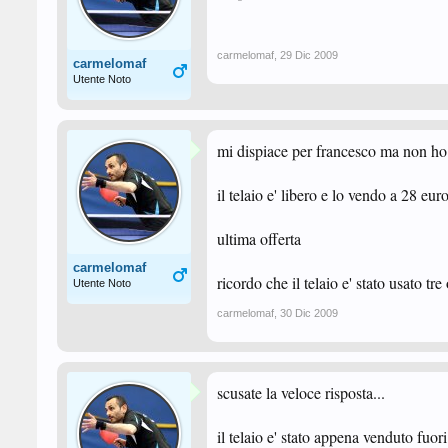
carmelomaf
,
29 Dic 2009
carmelomaf
Utente Noto
mi dispiace per francesco ma non ho 
il telaio e' libero e lo vendo a 28 eur
ultima offerta
carmelomaf
ricordo che il telaio e' stato usato tr
Utente Noto
carmelomaf
,
30 Dic 2009
scusate la veloce risposta...
il telaio e' stato appena venduto fuor