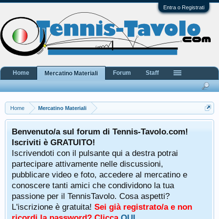
Entra o Registrati
Home
Forum
Staff
Mercatino Materiali
Home
Mercatino Materiali
Benvenuto/a sul forum di Tennis-Tavolo.com!
Iscriviti è GRATUITO!
Iscrivendoti con il pulsante qui a destra potrai
partecipare attivamente nelle discussioni,
pubblicare video e foto, accedere al mercatino e
conoscere tanti amici che condividono la tua
passione per il TennisTavolo. Cosa aspetti?
L'iscrizione è gratuita!
Sei già registrato/a e non
ricordi la password? Clicca
QUI
.