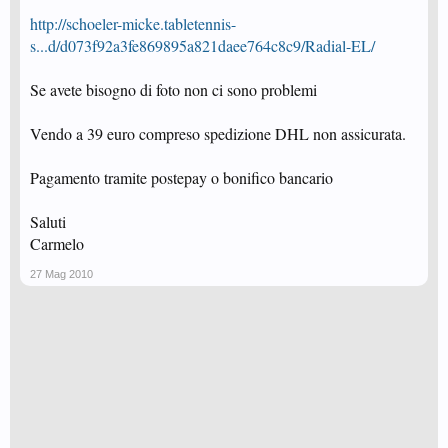
http://schoeler-micke.tabletennis-
s...d/d073f92a3fe869895a821daee764c8c9/Radial-EL/
Se avete bisogno di foto non ci sono problemi
Vendo a 39 euro compreso spedizione DHL non assicurata.
Pagamento tramite postepay o bonifico bancario
Saluti
Carmelo
27 Mag 2010