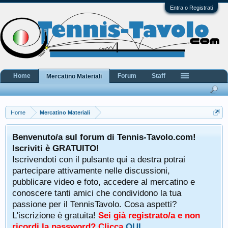
Entra o Registrati
Home
Forum
Staff
Mercatino Materiali
Home
Mercatino Materiali
Benvenuto/a sul forum di Tennis-Tavolo.com!
Iscriviti è GRATUITO!
Iscrivendoti con il pulsante qui a destra potrai
partecipare attivamente nelle discussioni,
pubblicare video e foto, accedere al mercatino e
conoscere tanti amici che condividono la tua
passione per il TennisTavolo. Cosa aspetti?
L'iscrizione è gratuita!
Sei già registrato/a e non
ricordi la password? Clicca
QUI
.