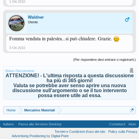
1 Ott 2010
Waldner
Utente
Fomma venduta in palestra...si può chiudere. Grazie.
3 Ott 2010
(Per rispondere devi entrare o registrarti.)
Status Discussione:
ATTENZIONE! - L'ultima risposta a questa discussione
ha più di 365 giorni!
Valuta se potrebbe aver senso aprire una nuova
discussione sull'argomento o se il tuo intervento
possa essere utile ad essa.
Home
Mercatino Materiali
Italiano
Passa alla Versione Desktop
Contattaci!
Aiuto
Termini e Condizioni d'uso del sito
Policy sulla Privacy
Advertising Positioning
by
Digital Point