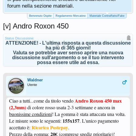
forum nella sezione materiali.
Benvenuto Ospite
Regolamento Mercatino
Materiale Contraffatto/Fake
[v] Andro Roxon 450
Status Discussione:
ATTENZIONE! - L'ultima risposta a questa discussione
ha più di 365 giorni!
Valuta se potrebbe aver senso aprire una nuova
discussione sull'argomento o se il tuo intervento
possa essere utile ad essa.
Waldner
Utente
Andro Roxon 450 max
Ciao a tutti...come da titolo vendo
(2,3mm)
di colore rosso usata 2-3 settimane e ancora in
buonissime condizioni
! La gomma è stata attaccata una volta.
155x157
Le misure sono le seguenti:
. L'unico pagamento
Ricarica Postepay
accettato è:
.
20€
Prezzo della gomma:
(comprese spediz prioritarie)!