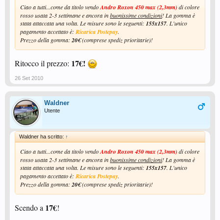
Ciao a tutti...come da titolo vendo
Andro Roxon 450 max (2,3mm)
di colore
rosso usata 2-3 settimane e ancora in
buonissime condizioni
! La gomma è
stata attaccata una volta. Le misure sono le seguenti:
155x157
. L'unico
pagamento accettato è:
Ricarica Postepay
.
Prezzo della gomma:
20€
(comprese spediz prioritarie)!
17€!
Ritocco il prezzo:
26 Set 2010
Waldner
Utente
Waldner ha scritto:
↑
Ciao a tutti...come da titolo vendo
Andro Roxon 450 max (2,3mm)
di colore
rosso usata 2-3 settimane e ancora in
buonissime condizioni
! La gomma è
stata attaccata una volta. Le misure sono le seguenti:
155x157
. L'unico
pagamento accettato è:
Ricarica Postepay
.
Prezzo della gomma:
20€
(comprese spediz prioritarie)!
17€
Scendo a
!