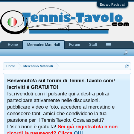
Entra o Registrati
Home
Forum
Staff
Mercatino Materiali
Home
Mercatino Materiali
Benvenuto/a sul forum di Tennis-Tavolo.com!
Iscriviti è GRATUITO!
Iscrivendoti con il pulsante qui a destra potrai
partecipare attivamente nelle discussioni,
pubblicare video e foto, accedere al mercatino e
conoscere tanti amici che condividono la tua
passione per il TennisTavolo. Cosa aspetti?
L'iscrizione è gratuita!
Sei già registrato/a e non
ricordi la password? Clicca
QUI
.