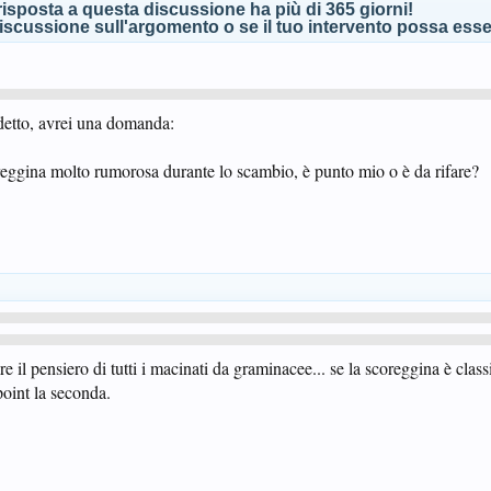
isposta a questa discussione ha più di 365 giorni!
scussione sull'argomento o se il tuo intervento possa esser
detto, avrei una domanda:
reggina molto rumorosa durante lo scambio, è punto mio o è da rifare?
 il pensiero di tutti i macinati da graminacee... se la scoreggina è clas
 point la seconda.