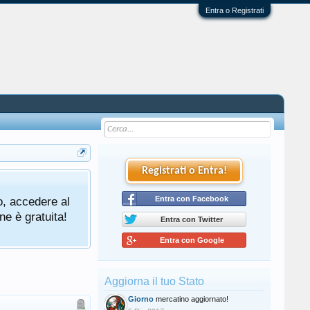
Entra o Registrati
Registrati o Entra!
o, accedere al
Entra con Facebook
ne è gratuita!
Entra con Twitter
Entra con Google
Aggiorna il tuo Stato
Giorno
mercatino aggiornato!