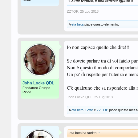
«
, e
»
Sono ironico
non scherzo
affatto
ZZTOP
,
25 Lug 2013
A
eta beta
piace questo elemento.
Io non capisco quello che dite!!!
Se dovete parlare tra di voi fatelo pu
Non è questo il modo di comportarsi
Un po' di rispetto per l'utenza e men
John Locke QDL
C'è qualcuno che sa rispondere alla
Fondatore Gruppo
Rinco
John Locke QDL
,
25 Lug 2013
A
eta beta
,
Sette
e
ZZTOP
piace questo mess
eta beta ha scritto:
↑