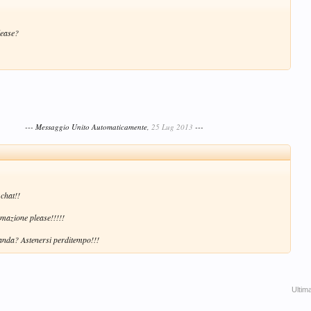
lease?
--- Messaggio Unito Automaticamente,
25 Lug 2013
---
 chat!!
rmazione please!!!!!
anda? Astenersi perditempo!!!
Ultim