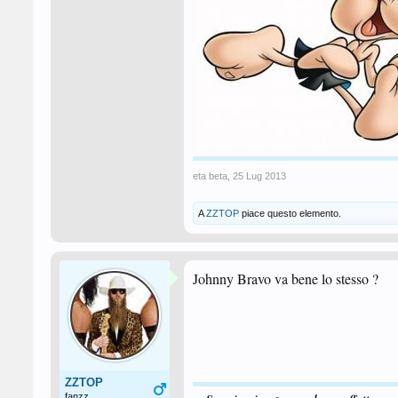
eta beta
,
25 Lug 2013
A
ZZTOP
piace questo elemento.
Johnny Bravo va bene lo stesso ?
ZZTOP
fanzz