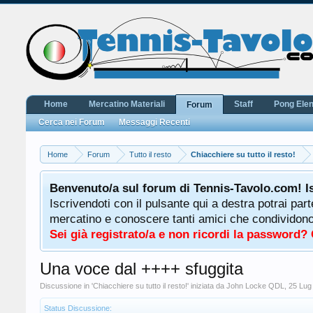
Home
Mercatino Materiali
Staff
Pong Ele
Forum
Cerca nei Forum
Messaggi Recenti
Home
Forum
Tutto il resto
Chiacchiere su tutto il resto!
Benvenuto/a sul forum di Tennis-Tavolo.com! I
Iscrivendoti con il pulsante qui a destra potrai par
mercatino e conoscere tanti amici che condividono l
Sei già registrato/a e non ricordi la password?
Una voce dal ++++ sfuggita
Discussione in '
Chiacchiere su tutto il resto!
' iniziata da
John Locke QDL
,
25 Lug
Status Discussione: