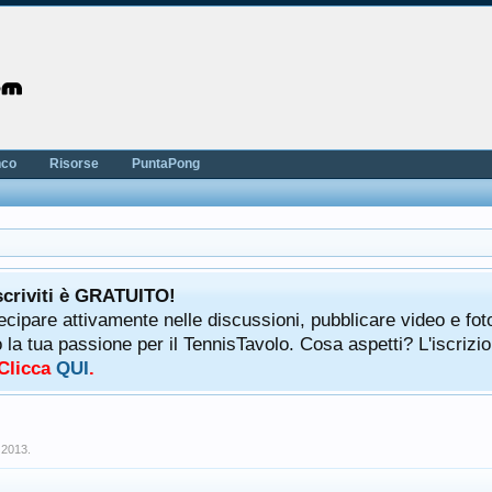
nco
Risorse
PuntaPong
scriviti è GRATUITO!
tecipare attivamente nelle discussioni, pubblicare video e fot
a tua passione per il TennisTavolo. Cosa aspetti? L'iscrizio
 Clicca
QUI
.
 2013
.