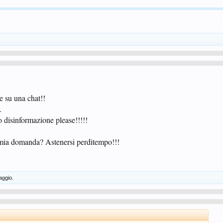
re su una chat!!
.
o disinformazione please!!!!!
 mia domanda? Astenersi perditempo!!!
aggio.