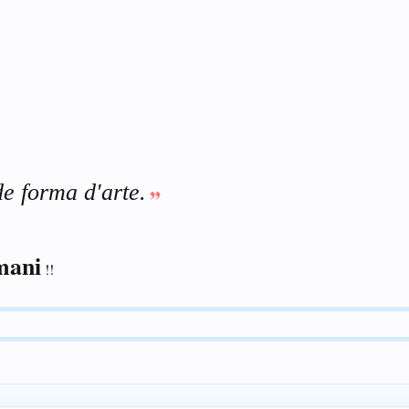
de forma d'arte.
mani
!!