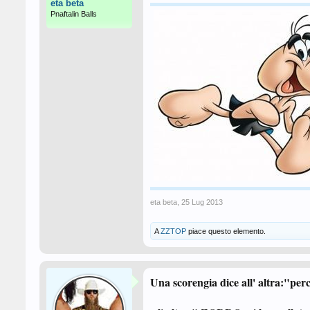
eta beta
Pnaftalin Balls
eta beta
,
25 Lug 2013
A
ZZTOP
piace questo elemento.
Una scorengia dice all' altra:"perc