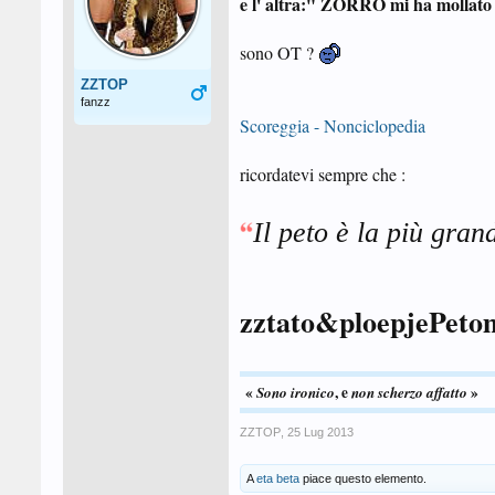
e l' altra:" ZORRO mi ha mollato
sono OT ?
ZZTOP
fanzz
Scoreggia - Nonciclopedia
ricordatevi sempre che :
Il peto è la più gran
zztato&ploepjePeto
«
, e
»
Sono ironico
non scherzo
affatto
ZZTOP
,
25 Lug 2013
A
eta beta
piace questo elemento.