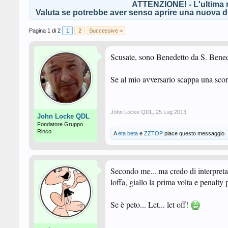
ATTENZIONE! - L'ultima r
Valuta se potrebbe aver senso aprire una nuova di
Pagina 1 di 2
1
2
Successive >
Scusate, sono Benedetto da S. Bene
Se al mio avversario scappa una sco
John Locke QDL
,
25 Lug 2013
John Locke QDL
Fondatore Gruppo
Rinco
A
eta beta
e
ZZTOP
piace questo messaggio.
Secondo me... ma credo di interpretare
loffa, giallo la prima volta e penalty
Se è peto... Let... let off!