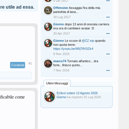
5 Dic 2017
•••
e utile ad essa.
Offensive
Assaggia l'ira della mia
pantofola di lana...
30 Lug 2017
•••
Giorno
dopo 13 anni di onorata carriera
era ora di cambiare avatar :D
20 Apr 2017
•••
Giorno
Le scuse di
@ZZ top
quando
non quota bene:
https://youtu.be/9RjTlfVSZk4
8 Nov 2016
•••
marco74
Tornato all'antico....tira
#1
Condividi
forte...finisce punto...
7 Nov 2016
•••
Ultimi Messaggi
Eclissi solare 12 Agosto 2026
sificabile come
Giorno
ha risposto
31 Lug 2026