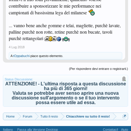
contribuire a sponsorizzare le mie performance nei
campionati di bassissima lega del milanese
... vanno bene anche gomme e telai, magliette, purchè lavate,
palline purchè non rotte, retine purchè non bucate, tavoli
purchè rettangolari
4 Lug 2018
A
tOppabuchi
piace questo elemento.
(Per rispondere devi entrare o registrarti.)
Status Discussione:
ATTENZIONE! - L'ultima risposta a questa discussione
ha più di 365 giorni!
Valuta se potrebbe aver senso aprire una nuova
discussione sull'argomento o se il tuo intervento
possa essere utile ad essa.
Home
Forum
Tutto il resto
Chiacchiere su tutto il resto!
Italiano
Passa alla Versione Desktop
Contattaci!
Aiuto