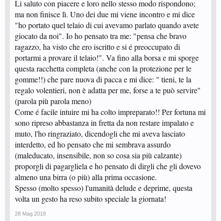
Li saluto con piacere e loro nello stesso modo rispondono;
ma non finisce lì. Uno dei due mi viene incontro e mi dice
"ho portato quel telaio di cui avevamo parlato quando avete
giocato da noi". Io ho pensato tra me: "pensa che bravo
ragazzo, ha visto che ero iscritto e si é preoccupato di
portarmi a provare il telaio!". Va fino alla borsa e mi sporge
questa racchetta completa (anche con la protezione per le
gomme!!) che pare nuova di pacca e mi dice: " tieni, te la
regalo volentieri, non è adatta per me, forse a te può servire"
(parola più parola meno)
Come é facile intuire mi ha colto impreparato!! Per fortuna mi
sono ripreso abbastanza in fretta da non restare impalato e
muto, l'ho ringraziato, dicendogli che mi aveva lasciato
interdetto, ed ho pensato che mi sembrava assurdo
(maleducato, insensibile, non so cosa sia più calzante)
proporgli di pagargliela e ho pensato di dirgli che gli dovevo
almeno una birra (o più) alla prima occasione.
Spesso (molto spesso) l'umanità delude e deprime, questa
volta un gesto ha reso subito speciale la giornata!
28 Mag 2018