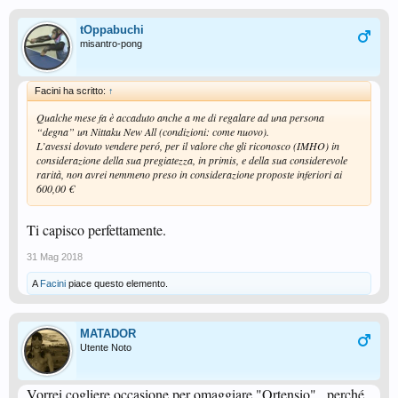
tOppabuchi
misantro-pong
Facini ha scritto:
↑
Qualche mese fa è accaduto anche a me di regalare ad una persona
“degna” un Nittaku New All (condizioni: come nuovo).
L’avessi dovuto vendere peró, per il valore che gli riconosco (IMHO) in
considerazione della sua pregiatezza, in primis, e della sua considerevole
rarità, non avrei nemmeno preso in considerazione proposte inferiori ai
600,00 €
Ti capisco perfettamente.
31 Mag 2018
A
Facini
piace questo elemento.
MATADOR
Utente Noto
Vorrei cogliere occasione per omaggiare "Ortensio".. perché