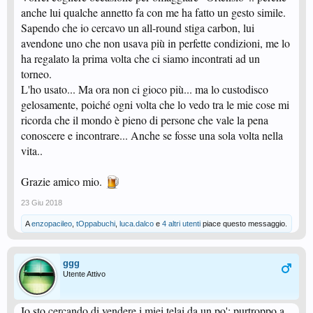
anche lui qualche annetto fa con me ha fatto un gesto simile.
Sapendo che io cercavo un all-round stiga carbon, lui
avendone uno che non usava più in perfette condizioni, me lo
ha regalato la prima volta che ci siamo incontrati ad un
torneo.
L'ho usato... Ma ora non ci gioco più... ma lo custodisco
gelosamente, poiché ogni volta che lo vedo tra le mie cose mi
ricorda che il mondo è pieno di persone che vale la pena
conoscere e incontrare... Anche se fosse una sola volta nella
vita..
Grazie amico mio.
23 Giu 2018
A
enzopacileo
,
tOppabuchi
,
luca.dalco
e
4 altri utenti
piace questo messaggio.
ggg
Utente Attivo
Io sto cercando di vendere i miei telai da un po'; purtroppo a