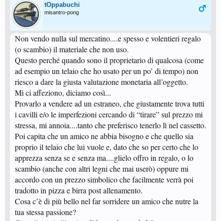
tOppabuchi
misantro-pong
Non vendo nulla sul mercatino....e spesso e volentieri regalo
(o scambio) il materiale che non uso.
Questo perché quando sono il proprietario di qualcosa (come
ad esempio un telaio che ho usato per un po’ di tempo) non
riesco a dare la giusta valutazione monetaria all’oggetto.
Mi ci affeziono, diciamo così...
Provarlo a vendere ad un estraneo, che giustamente trova tutti
i cavilli e/o le imperfezioni cercando di “tirare” sul prezzo mi
stressa, mi annoia....tanto che preferisco tenerlo lì nel cassetto.
Poi capita che un amico ne abbia bisogno e che quello sia
proprio il telaio che lui vuole e, dato che so per certo che lo
apprezza senza se e senza ma....glielo offro in regalo, o lo
scambio (anche con altri legni che mai userò) oppure mi
accordo con un prezzo simbolico che facilmente verrà poi
tradotto in pizza e birra post allenamento.
Cosa c’è di più bello nel far sorridere un amico che nutre la
tua stessa passione?