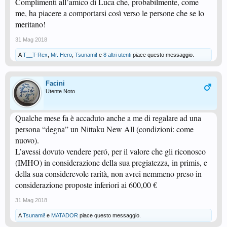
Complimenti all’amico di Luca che, probabilmente, come
me, ha piacere a comportarsi così verso le persone che se lo
meritano!
31 Mag 2018
A
T__T-Rex
,
Mr. Hero
,
Tsunami!
e
8 altri utenti
piace questo messaggio.
Facini
Utente Noto
Qualche mese fa è accaduto anche a me di regalare ad una
persona “degna” un Nittaku New All (condizioni: come
nuovo).
L’avessi dovuto vendere peró, per il valore che gli riconosco
(IMHO) in considerazione della sua pregiatezza, in primis, e
della sua considerevole rarità, non avrei nemmeno preso in
considerazione proposte inferiori ai 600,00 €
31 Mag 2018
A
Tsunami!
e
MATADOR
piace questo messaggio.