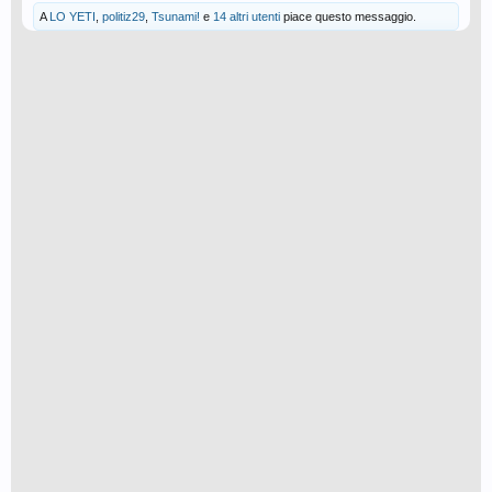
A
LO YETI
,
politiz29
,
Tsunami!
e
14 altri utenti
piace questo messaggio.