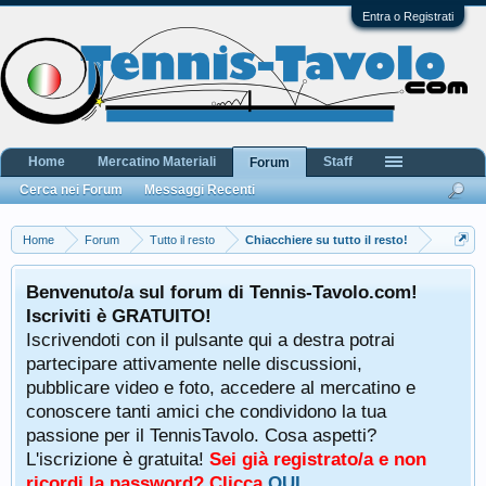
Entra o Registrati
Home
Mercatino Materiali
Staff
Forum
Cerca nei Forum
Messaggi Recenti
Home
Forum
Tutto il resto
Chiacchiere su tutto il resto!
Benvenuto/a sul forum di Tennis-Tavolo.com!
Iscriviti è GRATUITO!
Iscrivendoti con il pulsante qui a destra potrai
partecipare attivamente nelle discussioni,
pubblicare video e foto, accedere al mercatino e
conoscere tanti amici che condividono la tua
passione per il TennisTavolo. Cosa aspetti?
L'iscrizione è gratuita!
Sei già registrato/a e non
ricordi la password? Clicca
QUI
.