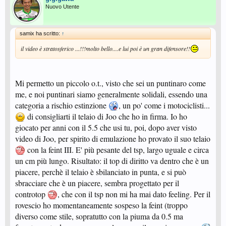
Nuovo Utente
samix ha scritto:
↑
il video è stratosferico ...!!!molto bello....e lui poi è un gran difensore!!
Mi permetto un piccolo o.t., visto che sei un puntinaro come
me, e noi puntinari siamo generalmente solidali, essendo una
categoria a rischio estinzione
, un po' come i motociclisti...
di consigliarti il telaio di Joo che ho in firma. Io ho
giocato per anni con il 5.5 che usi tu, poi, dopo aver visto
video di Joo, per spirito di emulazione ho provato il suo telaio
con la feint III. E' più pesante del tsp, largo uguale e circa
un cm più lungo. Risultato: il top di diritto va dentro che è un
piacere, perchè il telaio è sbilanciato in punta, e si può
sbracciare che è un piacere, sembra progettato per il
controtop
, che con il tsp non mi ha mai dato feeling. Per il
rovescio ho momentaneamente sospeso la feint (troppo
diverso come stile, sopratutto con la piuma da 0.5 ma