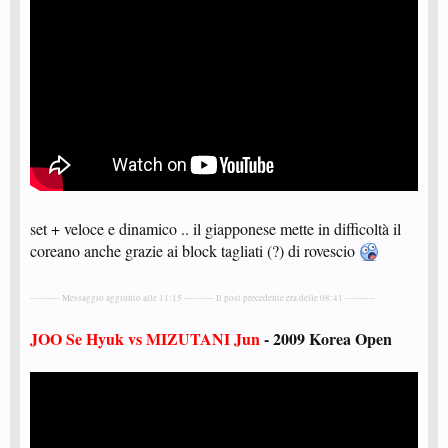
set + veloce e dinamico .. il giapponese mette in difficoltà il
coreano anche grazie ai block tagliati (?) di rovescio
---------- Messaggio aggiunto alle 11:15 ---------- Il post precedente era delle 08:41 ----------
JOO Se Hyuk vs MIZUTANI Jun
- 2009 Korea Open