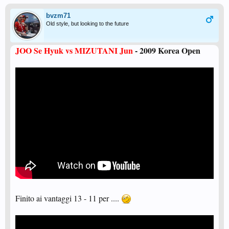
bvzm71
Old style, but looking to the future
JOO Se Hyuk vs MIZUTANI Jun
- 2009 Korea Open
Finito ai vantaggi 13 - 11 per ....