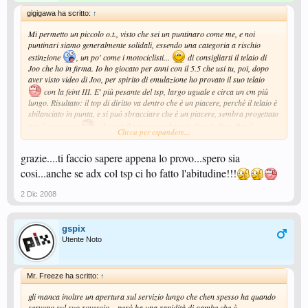
gigigawa ha scritto:
↑
Mi permetto un piccolo o.t., visto che sei un puntinaro come me, e noi
puntinari siamo generalmente solidali, essendo una categoria a rischio
estinzione
, un po' come i motociclisti...
di consigliarti il telaio di
Joo che ho in firma. Io ho giocato per anni con il 5.5 che usi tu, poi, dopo
aver visto video di Joo, per spirito di emulazione ho provato il suo telaio
con la feint III. E' più pesante del tsp, largo uguale e circa un cm più
lungo. Risultato: il top di diritto va dentro che è un piacere, perchè il telaio è
sbilanciato in punta, e si può sbracciare che è un piacere, sembra progettato
per il controtop
, che con il tsp non mi ha mai dato feeling. Per il
Clicca per espandere...
rovescio ho momentaneamente sospeso la feint (troppo diverso come stile,
sopratutto con la piuma da 0.5 ma forzatamente devo provare qualcosa per
grazie....ti faccio sapere appena lo provo...spero sia
il prossimo anno...
), ed ho messo l'Insider che stavo usando sul 5.5. Ne
cosi...anche se adx col tsp ci ho fatto l'abitudine!!!
consegue un controllo migliore almeno del 50% e una facilità di apertura
incredibile.
2 Dic 2008
gspix
Utente Noto
Mr. Freeze ha scritto:
↑
gli manca inoltre un apertura sul servizio lungo che chen spesso ha quando
servono sul suo rovescio... però ha una rapidità di gambe che è