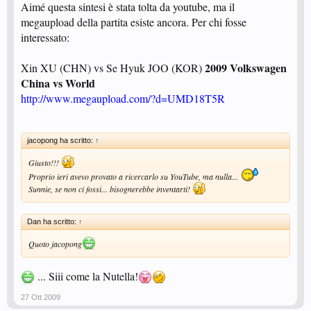
Aimé questa sintesi è stata tolta da youtube, ma il
megaupload della partita esiste ancora. Per chi fosse
interessato:
2009 Volkswagen
Xin XU (CHN) vs Se Hyuk JOO (KOR)
China vs World
http://www.megaupload.com/?d=UMD18T5R
jacopong ha scritto:
↑
Giusto!!!
Proprio ieri avevo provato a ricercarlo su YouTube, ma nulla...
Sunnie, se non ci fossi... bisognerebbe inventarti!
Dan ha scritto:
↑
Quoto jacopong
... Siii come la Nutella!
27 Ott 2009