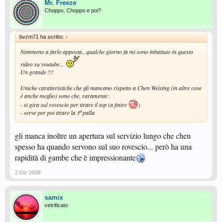
Mr. Freeze
Choppo, Choppo e poi?
bvzm71 ha scritto:
↑
Nemmeno a farlo apposta...qualche giorno fa mi sono inbattuto in questo
video su youtube...
Un grande !!!
Uniche caratteristiche che gli mancano rispetto a Chen Weixing (in altre cose
è anche meglio) sono che, raramente:
- si gira sul rovescio per tirare il top (a finire
)
- serve per poi tirare la 3ª palla
gli manca inoltre un apertura sul servizio lungo che chen
spesso ha quando servono sul suo rovescio... però ha una
rapidità di gambe che è impressionante
2 Dic 2008
samix
vetrificato