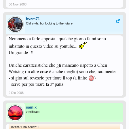
30 Nov 2008
bvzm71
Old style, but looking to the future
Nemmeno a farlo apposta...qualche giorno fa mi sono
inbattuto in questo video su youtube...
Un grande !!!
Uniche caratteristiche che gli mancano rispetto a Chen
Weixing (in altre cose è anche meglio) sono che, raramente:
- si gira sul rovescio per tirare il top (a finire
)
- serve per poi tirare la 3ª palla
2 Dic 2008
samix
vetrificato
bvzm71 ha scritto:
↑