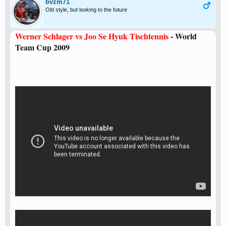
bvzm71
Old style, but looking to the future
Werner Schlager vs Joo Se Hyuk Tischtennis
- World
Team Cup 2009