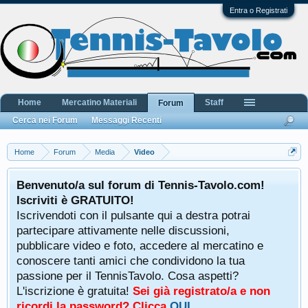
Entra o Registrati
Home
Mercatino Materiali
Staff
Forum
Cerca nei Forum
Messaggi Recenti
Home
Forum
Media
Video
Benvenuto/a sul forum di Tennis-Tavolo.com!
Iscriviti è GRATUITO!
Iscrivendoti con il pulsante qui a destra potrai
partecipare attivamente nelle discussioni,
pubblicare video e foto, accedere al mercatino e
conoscere tanti amici che condividono la tua
passione per il TennisTavolo. Cosa aspetti?
L'iscrizione è gratuita!
Sei già registrato/a e non
ricordi la password? Clicca
QUI
.