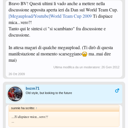
Bravo BV! Questi ultimi li vado anche a mettere nella
discussione apposita aperta ieri da Dan sul World Team Cup.
[Megaupload/Youtube]World Team Cup 2009
Ti dispiace
mica...vero?!
Tanto qui le sintesi ci "si scambiano" fra discussione e
discussione.
In attesa magari di qualche megaupload. (Ti dirò di questa
manifestazione al momento scarseggiano
ma..mai dire
mai)
Ultima modifica da un moderatore:
26 Gen 2012
26 Ott 2009
bvzm71
Old style, but looking to the future
sunnie ha scritto:
↑
...Ti dispiace mica...vero?!
...