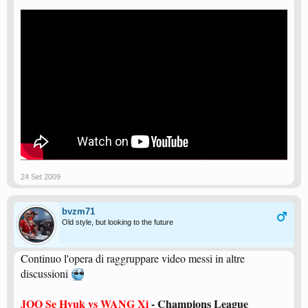
24 Set 2009
bvzm71
Old style, but looking to the future
Continuo l'opera di raggruppare video messi in altre
discussioni
JOO Se Hyuk vs WANG Xi
- Champions League