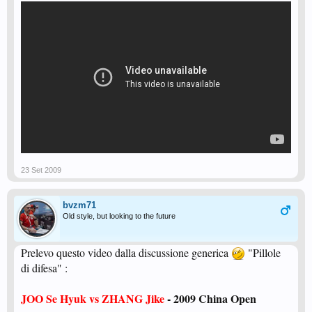
23 Set 2009
bvzm71
Old style, but looking to the future
Prelevo questo video dalla discussione generica
"Pillole
di difesa" :
JOO Se Hyuk vs ZHANG Jike
- 2009 China Open