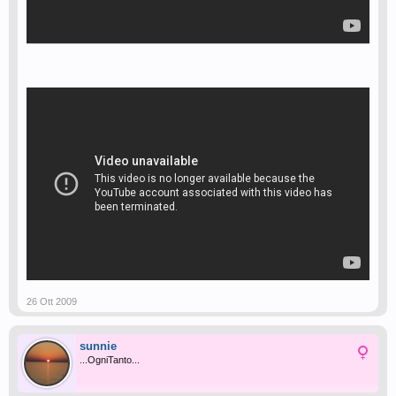
26 Ott 2009
sunnie
...OgniTanto...