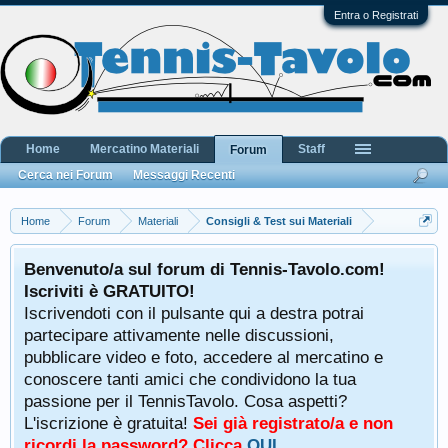
Entra o Registrati
Home
Mercatino Materiali
Staff
Forum
Cerca nei Forum
Messaggi Recenti
Home
Forum
Materiali
Consigli & Test sui Materiali
Benvenuto/a sul forum di Tennis-Tavolo.com!
Iscriviti è GRATUITO!
Iscrivendoti con il pulsante qui a destra potrai
partecipare attivamente nelle discussioni,
pubblicare video e foto, accedere al mercatino e
conoscere tanti amici che condividono la tua
passione per il TennisTavolo. Cosa aspetti?
L'iscrizione è gratuita!
Sei già registrato/a e non
ricordi la password? Clicca
QUI
.