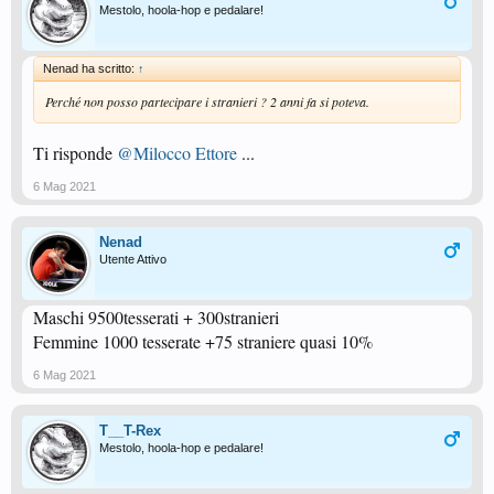
Mestolo, hoola-hop e pedalare!
Nenad ha scritto:
↑
Perché non posso partecipare i stranieri ? 2 anni fa si poteva.
Ti risponde
@Milocco Ettore
...
6 Mag 2021
Nenad
Utente Attivo
Maschi 9500tesserati + 300stranieri
Femmine 1000 tesserate +75 straniere quasi 10%
6 Mag 2021
T__T-Rex
Mestolo, hoola-hop e pedalare!