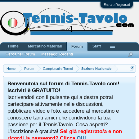
Entra o Registrati
Home
Mercatino Materiali
Staff
Forum
Cerca nei Forum
Messaggi Recenti
Home
Forum
Campionati e Tornei
Sezione Nazionale
Benvenuto/a sul forum di Tennis-Tavolo.com!
Iscriviti è GRATUITO!
Iscrivendoti con il pulsante qui a destra potrai
partecipare attivamente nelle discussioni,
pubblicare video e foto, accedere al mercatino e
conoscere tanti amici che condividono la tua
passione per il TennisTavolo. Cosa aspetti?
L'iscrizione è gratuita!
Sei già registrato/a e non
ricordi la password? Clicca
QUI
.