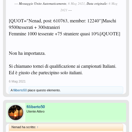
--- Messaggio Unito Automaticamente,
6 Mag 2021
, Data originale:
6 Mag
2021
---
[QUOT="Nenad, post: 610763, member: 12240"]Maschi
9500tesserati + 300stranieri
Femmine 1000 tesserate +75 straniere quasi 10%[/QUOTE]
Non ha importanza.
Si chiamano tornei di qualificazione ai campionati Italiani.
Ed è giusto che partecipino solo italiani.
6 Mag 2021
A
filiberto50
piace questo elemento.
filiberto50
Utente Attivo
Nenad ha scritto:
↑