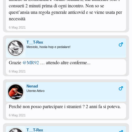
consueti 2 minuti prima di ogni incontro. Non so se
quest’ansia una regola generale anticovid e se viene usata per
necessità
6 Mag 2021
T__T-Rex
Mestolo, hoola-hop e pedalare!
Grazie
@MR92
… attendo altre conferme...
6 Mag 2021
Nenad
Utente Attivo
Perché non posso partecipare i stranieri ? 2 anni fa si poteva.
6 Mag 2021
T__T-Rex