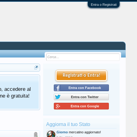
Entra o Registrati
Registrati o Entra!
o, accedere al
Entra con Facebook
ne è gratuita!
Entra con Twitter
Entra con Google
Aggiorna il tuo Stato
Giorno
mercatino aggiornato!