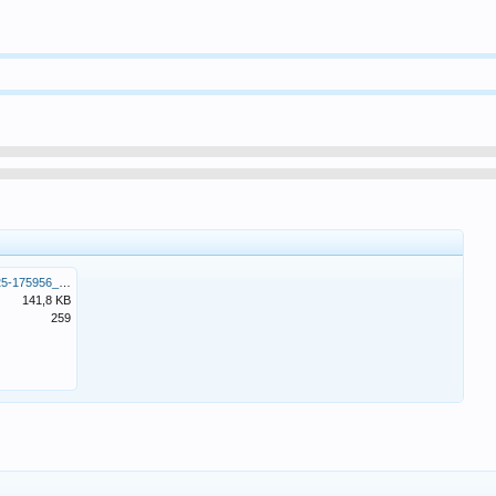
Screenshot_20190625-175956_WhatsApp.jpg
141,8 KB
259