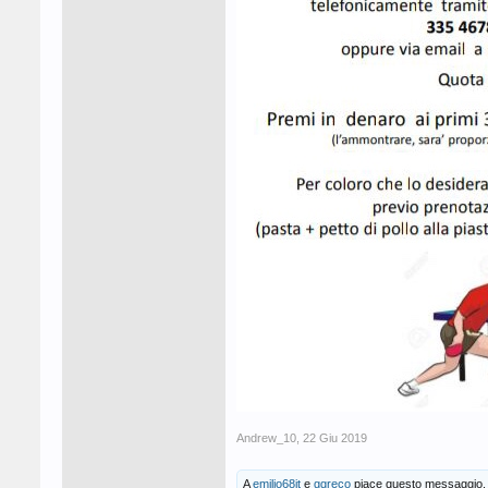
Andrew_10
,
22 Giu 2019
A
emilio68it
e
ggreco
piace questo messaggio.