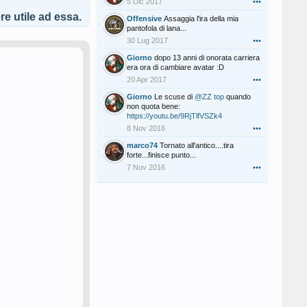
5 Dic 2017
•••
e utile ad essa.
Offensive
Assaggia l'ira della mia
pantofola di lana...
30 Lug 2017
•••
Giorno
dopo 13 anni di onorata carriera
era ora di cambiare avatar :D
20 Apr 2017
•••
Giorno
Le scuse di
@ZZ top
quando
non quota bene:
https://youtu.be/9RjTlfVSZk4
8 Nov 2016
•••
marco74
Tornato all'antico....tira
forte...finisce punto...
7 Nov 2016
•••