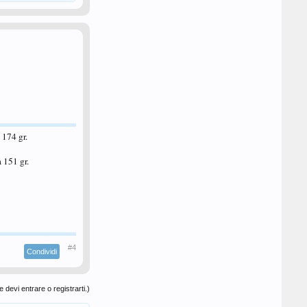
174 gr.
 151 gr.
#4
Condividi
 devi entrare o registrarti.)