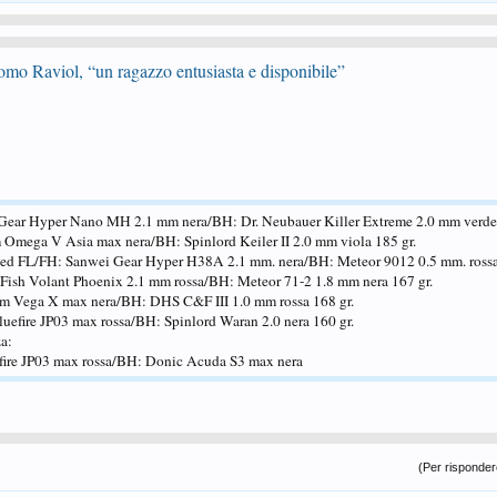
omo Raviol, “un ragazzo entusiasta e disponibile”
Gear Hyper Nano MH 2.1 mm nera/BH: Dr. Neubauer Killer Extreme 2.0 mm verde 
Omega V Asia max nera/BH: Spinlord Keiler II 2.0 mm viola 185 gr.
eed FL/FH: Sanwei Gear Hyper H38A 2.1 mm. nera/BH: Meteor 9012 0.5 mm. rossa
 Fish Volant Phoenix 2.1 mm rossa/BH: Meteor 71-2 1.8 mm nera 167 gr.
iom Vega X max nera/BH: DHS C&F III 1.0 mm rossa 168 gr.
luefire JP03 max rossa/BH: Spinlord Waran 2.0 nera 160 gr.
za:
efire JP03 max rossa/BH: Donic Acuda S3 max nera
(Per rispondere