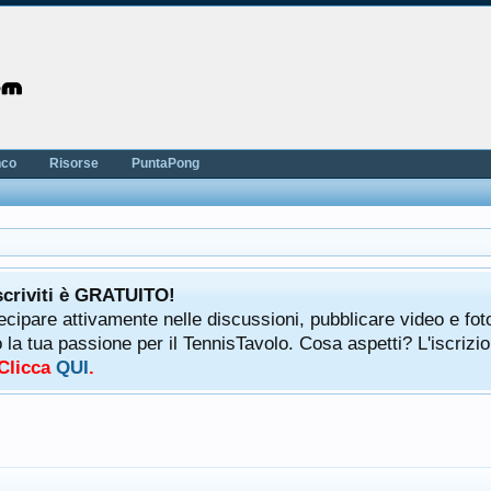
nco
Risorse
PuntaPong
scriviti è GRATUITO!
tecipare attivamente nelle discussioni, pubblicare video e fot
a tua passione per il TennisTavolo. Cosa aspetti? L'iscrizio
 Clicca
QUI
.