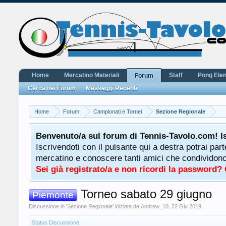
Home
Mercatino Materiali
Staff
Pong Ele
Forum
Cerca nei Forum
Messaggi Recenti
Home
Forum
Campionati e Tornei
Sezione Regionale
Benvenuto/a sul forum di Tennis-Tavolo.com! I
Iscrivendoti con il pulsante qui a destra potrai par
mercatino e conoscere tanti amici che condividono l
Sei già registrato/a e non ricordi la password?
Torneo sabato 29 giugno
Piemonte
Discussione in '
Sezione Regionale
' iniziata da
Andrew_10
,
22 Giu 2019
.
Status Discussione: