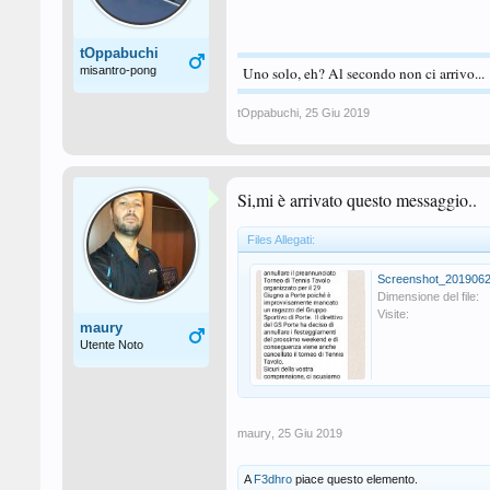
tOppabuchi
misantro-pong
Uno solo, eh? Al secondo non ci arrivo...
tOppabuchi
,
25 Giu 2019
Si,mi è arrivato questo messaggio..
Files Allegati:
Dimensione del file:
Visite:
maury
Utente Noto
maury
,
25 Giu 2019
A
F3dhro
piace questo elemento.