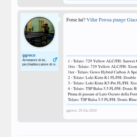
Forse lui?
Villar Perosa piange Giac
ggreco
Arrotatore di dx,
1 - Telaio: 729 Yellow ALC/FH: Sanwei 
picchiabloccatore di rx.
1bis - Telaio: 729 Yellow ALC/FH: Xiom 
1ter - Telaio: Gewo Hybrid Carbon A Sp
2 - Telaio: Loki Kirin K1 FL/FH: Double
3 - Telaio: Loki Kirin K5-Pro FL/FH: X
4 - Telaio: TSP Balsa 5.5 FL/FH: Donic B
Prima di passare al Lato Oscuro della For
Telaio: TSP Balsa 5.5 FL/FH: Donic Blu
ggreco
,
25 Giu 2019