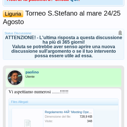
Torneo S.Stefano al mare 24/25
Liguria
Agosto
Status Discussione:
ATTENZIONE! - L'ultima risposta a questa discussione
ha più di 365 giorni!
Valuta se potrebbe aver senso aprire una nuova
discussione sull'argomento o se il tuo intervento
possa essere utile ad essa.
paolino
Utente
Vi aspettiamo numerosi .......!!!!!!
Files Allegati:
Regolamento 44Â° Meeting Open Europa 2019-1.pdf
Dimensione del file:
728,9 KB
Visite:
348