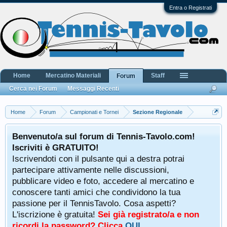
Entra o Registrati
Home
Mercatino Materiali
Staff
Forum
Cerca nei Forum
Messaggi Recenti
Home
Forum
Campionati e Tornei
Sezione Regionale
Benvenuto/a sul forum di Tennis-Tavolo.com!
Iscriviti è GRATUITO!
Iscrivendoti con il pulsante qui a destra potrai
partecipare attivamente nelle discussioni,
pubblicare video e foto, accedere al mercatino e
conoscere tanti amici che condividono la tua
passione per il TennisTavolo. Cosa aspetti?
L'iscrizione è gratuita!
Sei già registrato/a e non
ricordi la password? Clicca
QUI
.