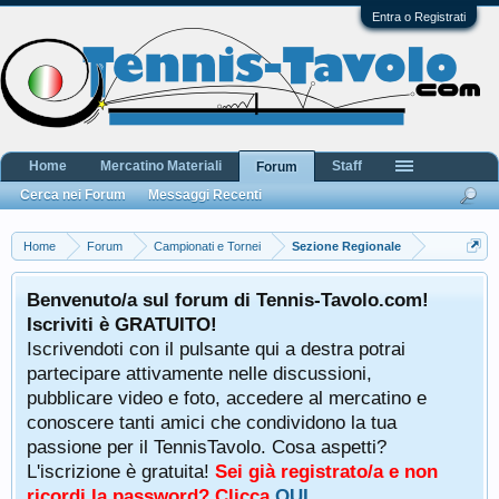
Entra o Registrati
Home
Mercatino Materiali
Staff
Forum
Cerca nei Forum
Messaggi Recenti
Home
Forum
Campionati e Tornei
Sezione Regionale
Benvenuto/a sul forum di Tennis-Tavolo.com!
Iscriviti è GRATUITO!
Iscrivendoti con il pulsante qui a destra potrai
partecipare attivamente nelle discussioni,
pubblicare video e foto, accedere al mercatino e
conoscere tanti amici che condividono la tua
passione per il TennisTavolo. Cosa aspetti?
L'iscrizione è gratuita!
Sei già registrato/a e non
ricordi la password? Clicca
QUI
.