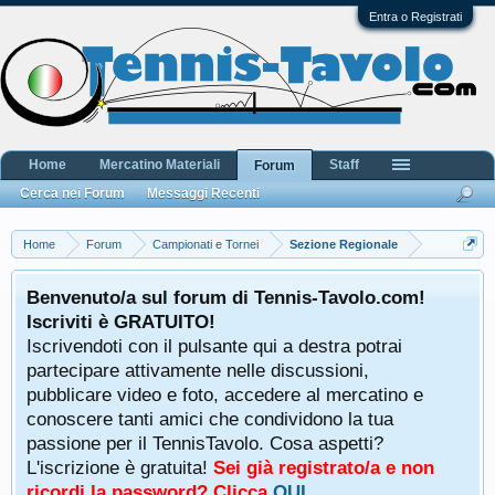
Entra o Registrati
Home
Mercatino Materiali
Staff
Forum
Cerca nei Forum
Messaggi Recenti
Home
Forum
Campionati e Tornei
Sezione Regionale
Benvenuto/a sul forum di Tennis-Tavolo.com!
Iscriviti è GRATUITO!
Iscrivendoti con il pulsante qui a destra potrai
partecipare attivamente nelle discussioni,
pubblicare video e foto, accedere al mercatino e
conoscere tanti amici che condividono la tua
passione per il TennisTavolo. Cosa aspetti?
L'iscrizione è gratuita!
Sei già registrato/a e non
ricordi la password? Clicca
QUI
.