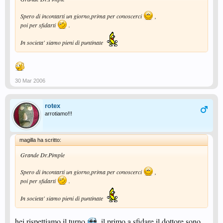
Spero di incontarti un giorno,prima per conoscerci
,
poi per sfidarti
.
In societa' siamo pieni di puntinate
30 Mar 2006
rotex
arrotiamo!!!
magilla ha scritto:
Grande Dr.Pimple
Spero di incontarti un giorno,prima per conoscerci
,
poi per sfidarti
.
In societa' siamo pieni di puntinate
hei rispettiamo il turno
. il primo a sfidare il dottore sono