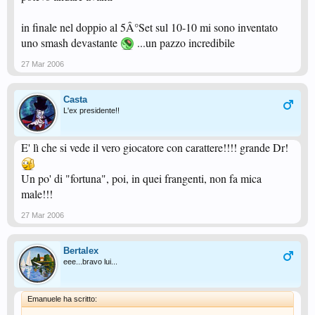
in finale nel doppio al 5Â°Set sul 10-10 mi sono inventato
uno smash devastante
...un pazzo incredibile
27 Mar 2006
Casta
L'ex presidente!!
E' lì che si vede il vero giocatore con carattere!!!! grande Dr!
Un po' di "fortuna", poi, in quei frangenti, non fa mica
male!!!
27 Mar 2006
Bertalex
eee...bravo lui...
Emanuele ha scritto: