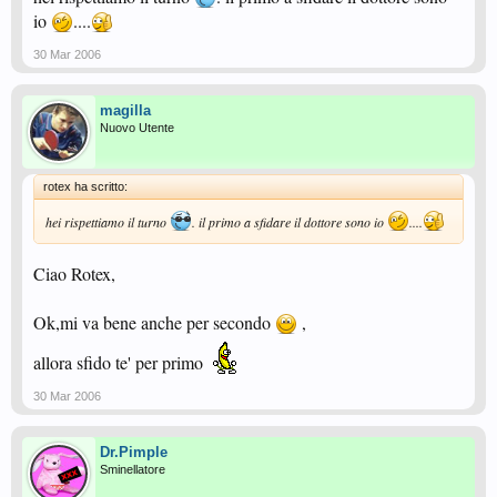
io
....
30 Mar 2006
magilla
Nuovo Utente
rotex ha scritto:
hei rispettiamo il turno
. il primo a sfidare il dottore sono io
....
Ciao Rotex,
Ok,mi va bene anche per secondo
,
allora sfido te' per primo
30 Mar 2006
Dr.Pimple
Sminellatore