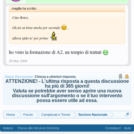
magilla ha scritto:
Ciao Rotex,
Ok,mi va bene anche per secondo
,
allora sfido te' per primo
ho visto la formazione di A2, un tempio di trattati
30 Mar 2006
Status Discussione:
Chiusa a ulteriori risposte.
ATTENZIONE! - L'ultima risposta a questa discussione
ha più di 365 giorni!
Valuta se potrebbe aver senso aprire una nuova
discussione sull'argomento o se il tuo intervento
possa essere utile ad essa.
Home
Forum
Campionati e Tornei
Sezione Nazionale
Italiano
Passa alla Versione Desktop
Contattaci!
Aiuto