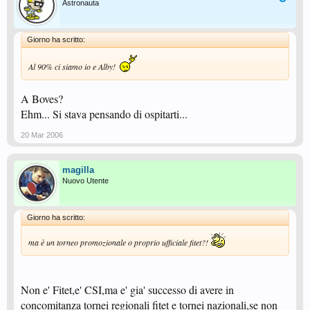
Astronauta
Giorno ha scritto:
Al 90% ci siamo io e Alby!
A Boves?
Ehm... Si stava pensando di ospitarti...
20 Mar 2006
magilla
Nuovo Utente
Giorno ha scritto:
ma è un torneo promozionale o proprio ufficiale fitet?!
Non e' Fitet,e' CSI,ma e' gia' successo di avere in
concomitanza tornei regionali fitet e tornei nazionali,se non