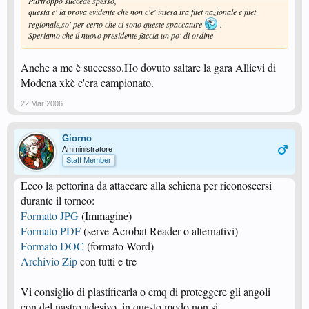
Purtroppo succede spesso,
questa e' la prova evidente che non c'e' intesa tra fitet nazionale e fitet
regionale,so' per certo che ci sono queste spaccature
.
Speriamo che il nuovo presidente faccia un po' di ordine
Anche a me è successo.Ho dovuto saltare la gara Allievi di
Modena xkè c'era campionato.
22 Mar 2006
Giorno
Amministratore
Staff Member
Ecco la pettorina da attaccare alla schiena per riconoscersi
durante il torneo:
Formato JPG
(Immagine)
Formato PDF
(serve Acrobat Reader o alternativi)
Formato DOC
(formato Word)
Archivio Zip
con tutti e tre
Vi consiglio di plastificarla o cmq di proteggere gli angoli
con del nastro adesivo, in questo modo non si