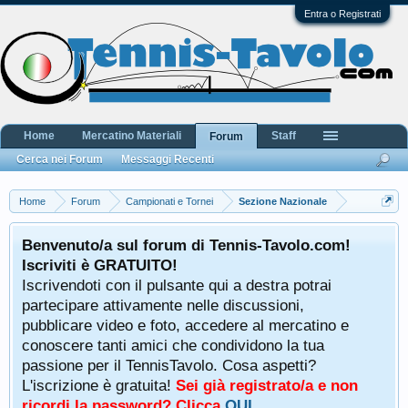
Entra o Registrati
Home
Mercatino Materiali
Staff
Forum
Cerca nei Forum
Messaggi Recenti
Home
Forum
Campionati e Tornei
Sezione Nazionale
Benvenuto/a sul forum di Tennis-Tavolo.com!
Iscriviti è GRATUITO!
Iscrivendoti con il pulsante qui a destra potrai
partecipare attivamente nelle discussioni,
pubblicare video e foto, accedere al mercatino e
conoscere tanti amici che condividono la tua
passione per il TennisTavolo. Cosa aspetti?
L'iscrizione è gratuita!
Sei già registrato/a e non
ricordi la password? Clicca
QUI
.