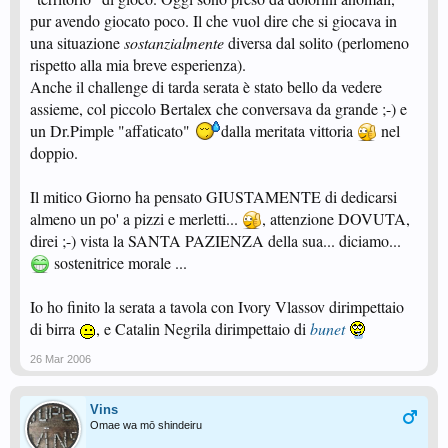
pur avendo giocato poco. Il che vuol dire che si giocava in
una situazione
sostanzialmente
diversa dal solito (perlomeno
rispetto alla mia breve esperienza).
Anche il challenge di tarda serata è stato bello da vedere
assieme, col piccolo Bertalex che conversava da grande ;-) e
un Dr.Pimple "affaticato"
dalla meritata vittoria
nel
doppio.
Il mitico Giorno ha pensato GIUSTAMENTE di dedicarsi
almeno un po' a pizzi e merletti...
, attenzione DOVUTA,
direi ;-) vista la SANTA PAZIENZA della sua... diciamo...
sostenitrice morale ...
Io ho finito la serata a tavola con Ivory Vlassov dirimpettaio
di birra
, e Catalin Negrila dirimpettaio di
bunet
26 Mar 2006
Vins
Omae wa mō shindeiru