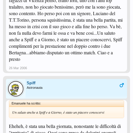
ragazzi di Vicenza penso, erano forti, uno con l'anti top
tralaltro, non ho giocato benissimo, però me la sono giocata,
sono contento. Ho perso poi con un signore, Luciano del
T.T.Torino, persona squisitissima, è stata una bella partita, mi
ha messo in crisi con il suo gioco e alla fine ho perso. Va bè,
non fa nulla devo farmi le ossa e va bene cosi...Un saluto
anche a Spiff e a Giorno, è stato un piacere conoscervi, Spiff
complimenti per la prestazione nel doppio contro i due
Bertagna...abbiamo disputato un ottimo match. Ciao e a
presto
26 Mar 2006
Spiff
Astronauta
Emanuele ha scritto:
Un saluto anche a Spiff e a Giorno, è stato un piacere conoscervi
Eheheh, è stata una bella giornata, nonostante le difficoltà di
"territorio" di gioco. Oggi sono preso da dolorini anomali,