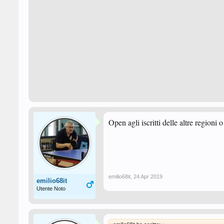
Open agli iscritti delle altre regioni 
emilio68it
,
24 Apr 2019
emilio68it
Utente Noto