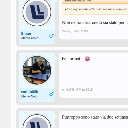
emilio68it ha scritto:
↑
Open agli iscritti delle altre regioni o solo per
Non né ho idea, credo sia stato per tu
Sman
,
5 Mag 2019
Sman
Utente Attivo
be...ormai…
emilio68it
,
6 Mag 2019
emilio68it
Utente Noto
Purtroppo sono stato via due settiman