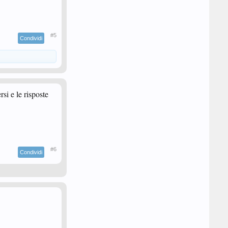
#5
Condividi
si e le risposte
#6
Condividi