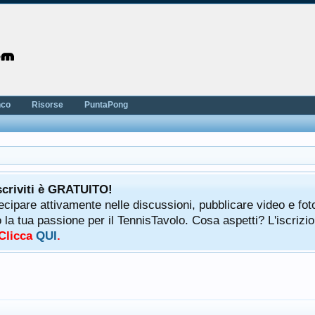
nco
Risorse
PuntaPong
scriviti è GRATUITO!
tecipare attivamente nelle discussioni, pubblicare video e fot
a tua passione per il TennisTavolo. Cosa aspetti? L'iscrizio
 Clicca
QUI
.