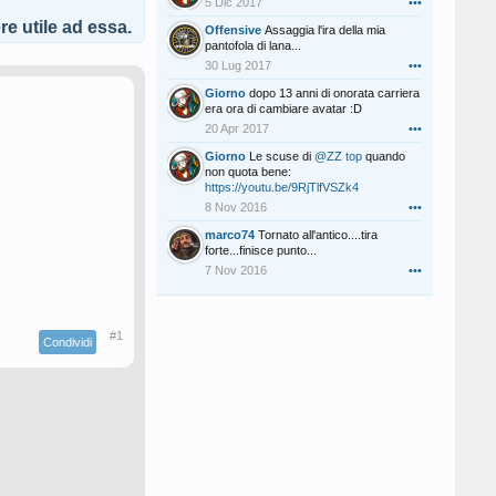
5 Dic 2017
•••
e utile ad essa.
Offensive
Assaggia l'ira della mia
pantofola di lana...
30 Lug 2017
•••
Giorno
dopo 13 anni di onorata carriera
era ora di cambiare avatar :D
20 Apr 2017
•••
Giorno
Le scuse di
@ZZ top
quando
non quota bene:
https://youtu.be/9RjTlfVSZk4
8 Nov 2016
•••
marco74
Tornato all'antico....tira
forte...finisce punto...
7 Nov 2016
•••
#1
Condividi