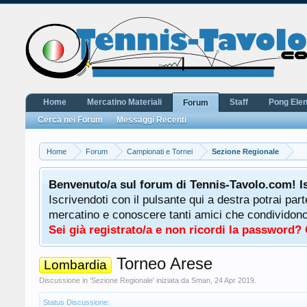
Home
Mercatino Materiali
Staff
Pong Ele
Forum
Cerca nei Forum
Messaggi Recenti
Home
Forum
Campionati e Tornei
Sezione Regionale
Benvenuto/a sul forum di Tennis-Tavolo.com! I
Iscrivendoti con il pulsante qui a destra potrai par
mercatino e conoscere tanti amici che condividono l
Sei già registrato/a e non ricordi la password?
Torneo Arese
Lombardia
Discussione in '
Sezione Regionale
' iniziata da
Sman
,
24 Apr 2019
.
Status Discussione: