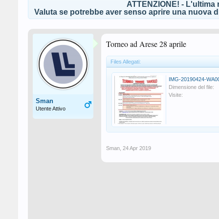
ATTENZIONE! - L'ultima r
Valuta se potrebbe aver senso aprire una nuova di
Torneo ad Arese 28 aprile
Files Allegati:
IMG-20190424-WA00
Dimensione del file:
Visite:
Sman
Utente Attivo
Sman
,
24 Apr 2019