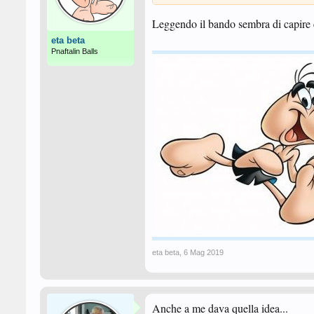
Leggendo il bando sembra di capire ch
eta beta
Pnaftalin Balls
eta beta
,
6 Mag 2019
Anche a me dava quella idea...