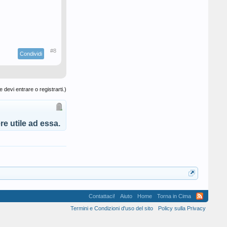
#8
Condividi
 devi entrare o registrarti.)
e utile ad essa.
Contattaci!
Aiuto
Home
Torna in Cima
Termini e Condizioni d'uso del sito
Policy sulla Privacy