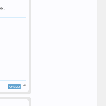
ale.
#7
Condividi