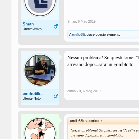
Sman
,
6 Mag 2019
Sman
Utente Attivo
A
emilio68it
piace questo elemento.
Nessun problema! Su questi tornei "Fr
arrivano dopo...sarà un gomblotto.
emilio68it
,
6 Mag 2019
emilio68it
Utente Noto
emilio68it ha scritto:
↑
Nessun problema! Su questi tornei "Free" è già 
arrivano dopo...sarà un gomblotto.