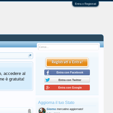
Entra o Registrati
Registrati o Entra!
o, accedere al
Entra con Facebook
ne è gratuita!
Entra con Twitter
Entra con Google
Aggiorna il tuo Stato
Giorno
mercatino aggiornato!