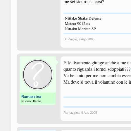
me sei sicuro sia cosi?
Nittaku Shake Defense
Meteor 9012 ox
Nittaku Moristo SP
Dr.Pimple
,
9 Ago 2005
Effettivamente giunge anche a me nuo
quanto riguarda i tornei sdoppiati???
Va be tanto per me non cambia essen
Ma dove si trova il volantino con le 
Ramazzina
Nuovo Utente
Ramazzina
,
9 Ago 2005