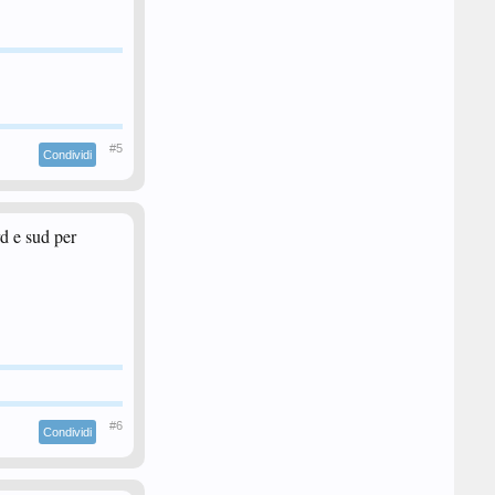
#5
Condividi
d e sud per
#6
Condividi