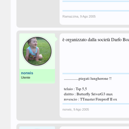
Ramazzina
,
9 Ago 2005
è organizzato dalla società Darfo Bo
norwis
Utente
.................piegati lungherone !!
telaio : Tsp 5,5
diritto : Butterfly SriverG3 max
rovescio : TTmaster Fireproff II ox
norwis
,
9 Ago 2005