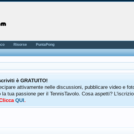
nco
Risorse
PuntaPong
scriviti è GRATUITO!
tecipare attivamente nelle discussioni, pubblicare video e fot
a tua passione per il TennisTavolo. Cosa aspetti? L'iscrizio
 Clicca
QUI
.