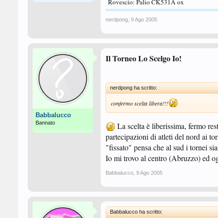
Rovescio: Palio CK531A ox
nerdpong
,
9 Ago 2005
Il Torneo Lo Scelgo Io!
nerdpong ha scritto:
confermo scelta libera!!!
Babbalucco
Bannato
La scelta è liberissima, fermo rest
partecipazioni di atleti del nord ai torn
"fissato" pensa che al sud i tornei sia
Io mi trovo al centro (Abruzzo) ed ogn
Babbalucco
,
9 Ago 2005
Babbalucco ha scritto: