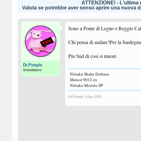
ATTENZIONE! - L'ultima r
Valuta se potrebbe aver senso aprire una nuova di
Sono a Ponte di Legno e Reggio Cala
Chi pensa di andare?Per la Sardegn
Piu Sud di cosi si muore
Dr.Pimple
Sminellatore
Nittaku Shake Defense
Meteor 9012 ox
Nittaku Moristo SP
Dr.Pimple
,
9 Ago 2005