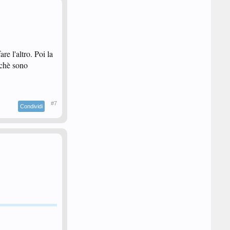
e l'altro. Poi la
rchè sono
#7
Condividi