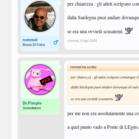
per chiarezza : gli atleti scelgono 
dalla Sardegna puoi andare dovunque
se era una ovvietà scusatemi.
rommel
rommel
,
9 Ago 2005
Bruno Di Folco
rommel ha scritto:
per chiarezza : gli atleti scelgono comunque i
dalla Sardegna puoi andare dovunque al sud 
se era una ovvietà scusatemi.
Dr.Pimple
Sminellatore
per me non era assolutamente una co
a quel punto vado a Ponte di LEgno.