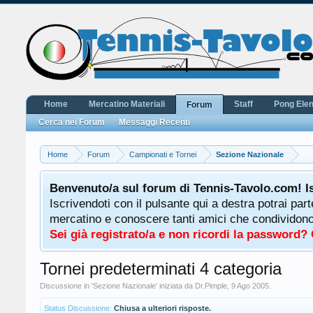
Home
Mercatino Materiali
Staff
Pong Ele
Forum
Cerca nei Forum
Messaggi Recenti
Home
Forum
Campionati e Tornei
Sezione Nazionale
Benvenuto/a sul forum di Tennis-Tavolo.com! I
Iscrivendoti con il pulsante qui a destra potrai par
mercatino e conoscere tanti amici che condividono l
Sei già registrato/a e non ricordi la password?
Tornei predeterminati 4 categoria
Discussione in '
Sezione Nazionale
' iniziata da
Dr.Pimple
,
9 Ago 2005
.
Status Discussione:
Chiusa a ulteriori risposte.