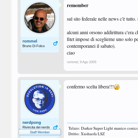
remember
sul sito federale nelle news c'è tutto. 
alcuni anni orsono addirittura c'era 
fitet impose di sceglierne uno solo p
rommel
contemporanei il sabato).
Bruno Di Folco
ciao
rommel
,
9 Ago 2005
confermo scelta libera!!!
nerdpong
Rivincita dei nerds
Telaio: Darker Super Light manico conic
Staff Member
Dritto: Xushaofa LSZ