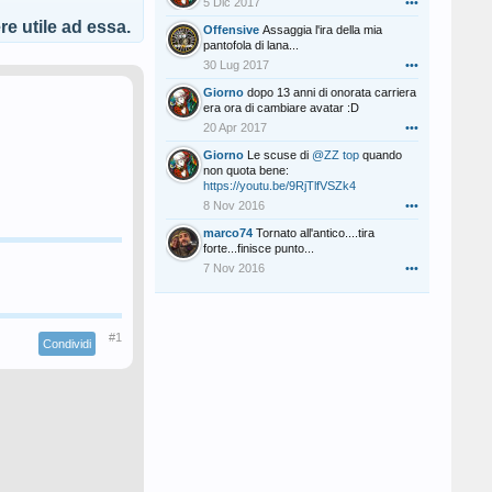
5 Dic 2017
•••
e utile ad essa.
Offensive
Assaggia l'ira della mia
pantofola di lana...
30 Lug 2017
•••
Giorno
dopo 13 anni di onorata carriera
era ora di cambiare avatar :D
20 Apr 2017
•••
Giorno
Le scuse di
@ZZ top
quando
non quota bene:
https://youtu.be/9RjTlfVSZk4
8 Nov 2016
•••
marco74
Tornato all'antico....tira
forte...finisce punto...
7 Nov 2016
•••
#1
Condividi