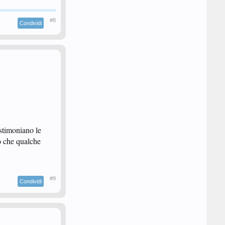
#8
Condividi
estimoniano le
tto che qualche
#9
Condividi