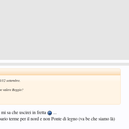
1/12 settembre.
e valere Reggio?
i sa che uscirei in fretta
...
io terme per il nord e non Ponte di legno (va be che siamo là)