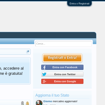
Entra o Registrati
Registrati o Entra!
o, accedere al
Entra con Facebook
ne è gratuita!
Entra con Twitter
Entra con Google
Aggiorna il tuo Stato
Giorno
mercatino aggiornato!