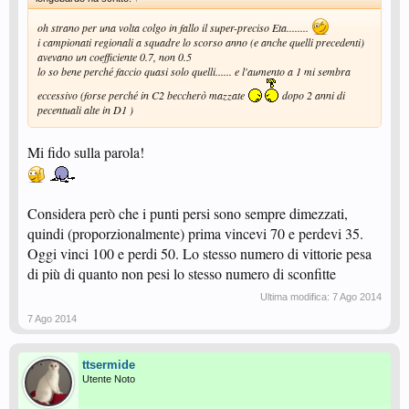
oh strano per una volta colgo in fallo il super-preciso Eta........
i campionati regionali a squadre lo scorso anno (e anche quelli precedenti)
avevano un coefficiente 0.7, non 0.5
lo so bene perché faccio quasi solo quelli...... e l'aumento a 1 mi sembra
eccessivo (forse perché in C2 beccherò mazzate
dopo 2 anni di
pecentuali alte in D1 )
Mi fido sulla parola!
Considera però che i punti persi sono sempre dimezzati,
quindi (proporzionalmente) prima vincevi 70 e perdevi 35.
Oggi vinci 100 e perdi 50. Lo stesso numero di vittorie pesa
di più di quanto non pesi lo stesso numero di sconfitte
Ultima modifica:
7 Ago 2014
7 Ago 2014
ttsermide
Utente Noto