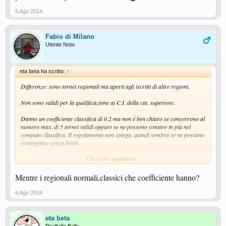
6 Ago 2014
Fabio di Milano
Utente Noto
eta beta ha scritto:
↑
Differenze: sono tornei regionali ma aperti agli iscritti di altre regioni.
Non sono validi per la qualificazione ai C.I. della cat. superiore.
Danno un coefficiente classifica di 0.2 ma non è ben chiaro se concorrono al
numero max. di 5 tornei validi oppure se ne possono contare in più nel
computo classifica. Il regolamento non spiega, quindi sembra se ne possano
conteggiare senza limiti.
Clicca per espandere...
Attenzione a non iscriversi a più di un torneo per week end, pena l'esclusione
da ognuno.
Mentre i regionali normali,classici che coefficiente hanno?
6 Ago 2014
eta beta