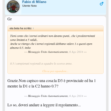
Fabio di Milano
Utente Noto
Gr
eta beta ha scritto:
↑
Tieni conto che i tornei ordinari non davano punti.. che i predeterminati
sono limitati a 5 validi..
Anche se ritengo che i tornei regionali debbano valere 1 e questi open
almeno 0.5. imho
--- Messaggio Unito Automaticamente,
6 Ago 2014
---
0.5 i campionati regionali a squadre lo scorso anno.
Clicca per espandere...
Campionati provinciali? Dici l' individuale? Non ricordo. Ricordo che il
Campionato Regionale Individuale dava 0.5 e domani lo 0.7.
Grazie.Non capisco una cosa:la D3 è provinciale ed ha 1
Da domani il Campionato Provinciale Individuale da lo 0.2 . E' un
mentre la D1 e la C2 hanno 0.7?
coefficiente nuovo (in neretto sul reg.)
--- Messaggio Unito Automaticamente,
6 Ago 2014
---
Lo so, dovrei andare a leggere il regolamento...