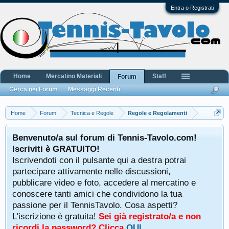
Entra o Registrati
Home
Mercatino Materiali
Staff
Forum
Cerca nei Forum
Messaggi Recenti
Home
Forum
Tecnica e Regole
Regole e Regolamenti
Benvenuto/a sul forum di Tennis-Tavolo.com!
Iscriviti è GRATUITO!
Iscrivendoti con il pulsante qui a destra potrai
partecipare attivamente nelle discussioni,
pubblicare video e foto, accedere al mercatino e
conoscere tanti amici che condividono la tua
passione per il TennisTavolo. Cosa aspetti?
L'iscrizione è gratuita!
Sei già registrato/a e non
ricordi la password? Clicca
QUI
.