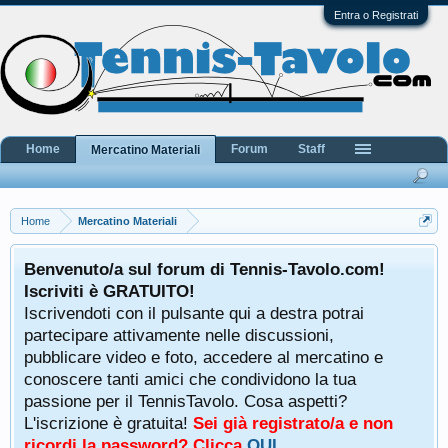
Entra o Registrati
Home
Forum
Staff
Mercatino Materiali
Home
Mercatino Materiali
Benvenuto/a sul forum di Tennis-Tavolo.com!
Iscriviti è GRATUITO!
Iscrivendoti con il pulsante qui a destra potrai
partecipare attivamente nelle discussioni,
pubblicare video e foto, accedere al mercatino e
conoscere tanti amici che condividono la tua
passione per il TennisTavolo. Cosa aspetti?
L'iscrizione è gratuita!
Sei già registrato/a e non
ricordi la password? Clicca
QUI
.