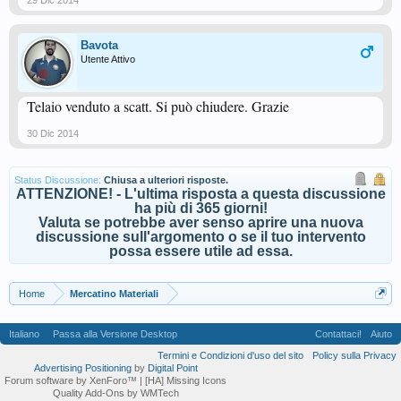
29 Dic 2014
Bavota
Utente Attivo
Telaio venduto a scatt. Si può chiudere. Grazie
30 Dic 2014
Status Discussione:
Chiusa a ulteriori risposte.
ATTENZIONE! - L'ultima risposta a questa discussione
ha più di 365 giorni!
Valuta se potrebbe aver senso aprire una nuova
discussione sull'argomento o se il tuo intervento
possa essere utile ad essa.
Home
Mercatino Materiali
Italiano
Passa alla Versione Desktop
Contattaci!
Aiuto
Termini e Condizioni d'uso del sito
Policy sulla Privacy
Advertising Positioning
by
Digital Point
Forum software by XenForo™
| [HA] Missing Icons
Quality Add-Ons by WMTech