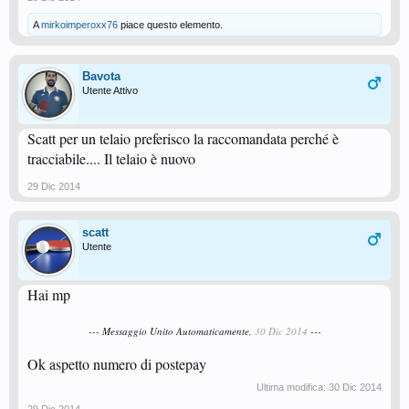
A
mirkoimperoxx76
piace questo elemento.
Bavota
Utente Attivo
Scatt per un telaio preferisco la raccomandata perché è
tracciabile.... Il telaio è nuovo
29 Dic 2014
scatt
Utente
Hai mp
--- Messaggio Unito Automaticamente,
30 Dic 2014
---
Ok aspetto numero di postepay
Ultima modifica:
30 Dic 2014