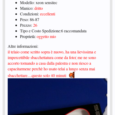
Modello: xeon sensitec
Manico:
dritto
Condizioni:
eccellenti
Peso: 86-87
Prezzo:
26
Tipo e Costo Spedizione:6 raccomandata
Proprietà:
oggetto mio
Altre informazioni:
il telaio come scritto sopra è nuovo, ha una lievissima e
impercettibile sbacchettatura come da foto( me ne sono
accorto tornando a casa dalla palestra e non riesco a
capacitarmene perchè ho usato telai a lungo senza mai
sbacchettare....questo solo 40 minuti