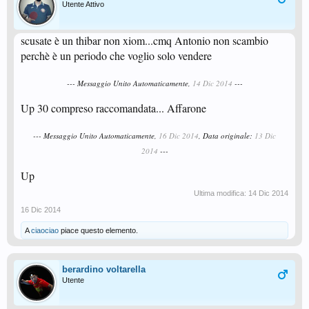
Utente Attivo
scusate è un thibar non xiom...cmq Antonio non scambio
perchè è un periodo che voglio solo vendere
--- Messaggio Unito Automaticamente,
14 Dic 2014
---
Up 30 compreso raccomandata... Affarone
--- Messaggio Unito Automaticamente,
16 Dic 2014
, Data originale:
13 Dic
2014
---
Up
Ultima modifica:
14 Dic 2014
16 Dic 2014
A
ciaociao
piace questo elemento.
berardino voltarella
Utente