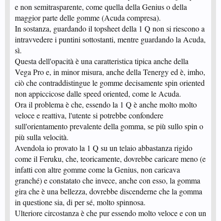
e non semitrasparente, come quella della Genius o della
maggior parte delle gomme (Acuda compresa).
In sostanza, guardando il topsheet della 1 Q non si riescono a
intravvedere i puntini sottostanti, mentre guardando la Acuda,
sì.
Questa dell'opacità è una caratteristica tipica anche della
Vega Pro e, in minor misura, anche della Tenergy ed è, imho,
ciò che contraddistingue le gomme decisamente spin oriented
non appiccicose dalle speed oriented, come le Acuda.
Ora il problema è che, essendo la 1 Q è anche molto molto
veloce e reattiva, l'utente si potrebbe confondere
sull'orientamento prevalente della gomma, se più sullo spin o
più sulla velocità.
Avendola io provato la 1 Q su un telaio abbastanza rigido
come il Feruku, che, teoricamente, dovrebbe caricare meno (e
infatti con altre gomme come la Genius, non caricava
granché) e constatato che invece, anche con esso, la gomma
gira che è una bellezza, dovrebbe discenderne che la gomma
in questione sia, di per sé, molto spinnosa.
Ulteriore circostanza è che pur essendo molto veloce e con un