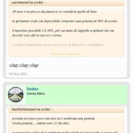
carmelomaf ha scritto:
↑
30 euro è un prezzo da paura se si considera quello di base
in germania credo sia impossibile comprare una gomma al 36% di sconto
il massimo possibile è il 30%, per cui tanto di cappello a ttplanet che sta
facendo una offerta davvero ottima
rivolgerei l'attenzione invece sul prezzo di base che è scandaloso
Clicca per espandere...
la gomma è buona, ottima a seconda dei gusti ma è una gomma tedesca e
per qualità non ha niente di più di una vega pro, che se boosterizzata diventa
superiore in tutto e non credo neanche che una 1Q duri più di una Vega Pro,
:clap::clap::clap:
sono sicuro del contrario
30 Nov 2011
ripeto 30 euro per questa gomma sono ok se si tiene conto dei prezzi
generali delle gomme euro/jap
linduz
questa è la ragione per cui riuscirò a trovare delle gomme cinesi ottime a
Utente Attivo
metà del prezzo
VashDeStamped ha scritto:
↑
provata ieri poco poco ma non mi è sembrata una gomma
rivoluzionaria.....ottima non c'è che dire.
a sensazione subito mi è sembrata molto simile ad una acuda s1 un po più