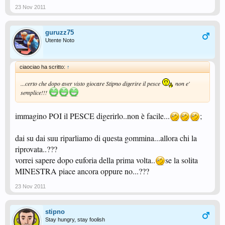
23 Nov 2011
guruzz75
Utente Noto
ciaociao ha scritto:
↑
...certo che dopo aver visto giocare Stipno digerire il pesce
non e'
semplice!!!
immagino POI il PESCE digerirlo..non è facile...
;
dai su dai suu riparliamo di questa gommina...allora chi la
riprovata..???
vorrei sapere dopo euforia della prima volta..
se la solita
MINESTRA piace ancora oppure no...???
23 Nov 2011
stipno
Stay hungry, stay foolish