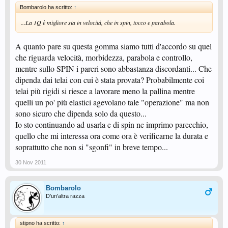
Bombarolo ha scritto:
↑
...La 1Q è migliore sia in velocità, che in spin, tocco e parabola.
A quanto pare su questa gomma siamo tutti d'accordo su quel
che riguarda velocità, morbidezza, parabola e controllo,
mentre sullo SPIN i pareri sono abbastanza discordanti... Che
dipenda dai telai con cui è stata provata? Probabilmente coi
telai più rigidi si riesce a lavorare meno la pallina mentre
quelli un po' più elastici agevolano tale "operazione" ma non
sono sicuro che dipenda solo da questo...
Io sto continuando ad usarla e di spin ne imprimo parecchio,
quello che mi interessa ora come ora è verificarne la durata e
soprattutto che non si "sgonfi" in breve tempo...
30 Nov 2011
Bombarolo
D'un'altra razza
stipno ha scritto:
↑