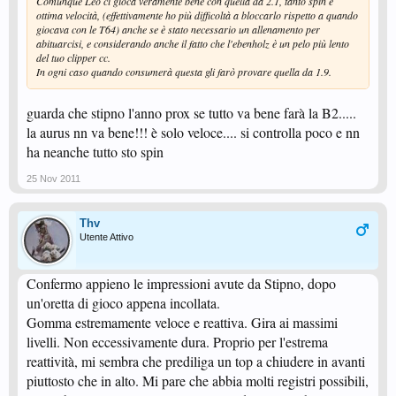
Comunque Leo ci gioca veramente bene con quella da 2.1, tanto spin e
ottima velocità, (effettivamente ho più difficoltà a bloccarlo rispetto a quando
giocava con le T64) anche se è stato necessario un allenamento per
abituarcisi, e considerando anche il fatto che l'ebenholz è un pelo più lento
del tuo clipper cc.
In ogni caso quando consumerà questa gli farò provare quella da 1.9.
guarda che stipno l'anno prox se tutto va bene farà la B2.....
la aurus nn va bene!!! è solo veloce.... si controlla poco e nn
ha neanche tutto sto spin
25 Nov 2011
Thv
Utente Attivo
Confermo appieno le impressioni avute da Stipno, dopo
un'oretta di gioco appena incollata.
Gomma estremamente veloce e reattiva. Gira ai massimi
livelli. Non eccessivamente dura. Proprio per l'estrema
reattività, mi sembra che prediliga un top a chiudere in avanti
piuttosto che in alto. Mi pare che abbia molti registri possibili,