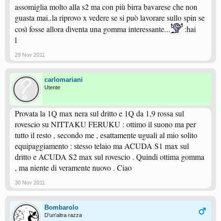
assomiglia molto alla s2 ma con più birra bavarese che non
guasta mai..la riprovo x vedere se si può lavorare sullo spin se
così fosse allora diventa una gomma interessante...
:hai
l
29 Nov 2011
carlomariani
Utente
Provata la 1Q max nera sul dritto e 1Q da 1,9 rossa sul
rovescio su NITTAKU FERUKU : ottimo il suono ma per
tutto il resto , secondo me , esattamente uguali al mio solito
equipaggiamento : stesso telaio ma ACUDA S1 max sul
dritto e ACUDA S2 max sul rovescio . Quindi ottima gomma
, ma niente di veramente nuovo . Ciao
30 Nov 2011
Bombarolo
D'un'altra razza