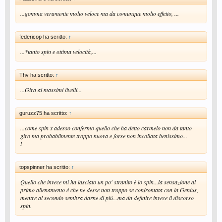
...gomma veramente molto veloce ma da comunque molto effetto, ...
federicop ha scritto:
↑
...*tanto spin e ottima velocità,...
Thv ha scritto:
↑
...Gira ai massimi livelli...
guruzz75 ha scritto:
↑
...come spin x adesso confermo quello che ha detto carmelo non da tanto
giro ma probabilmente troppo nuova e forse non incollata benissimo...
l
topspinner ha scritto:
↑
Quello che invece mi ha lasciato un po' stranito è lo spin...la sensazione al
primo allenamento è che ne desse non troppo se confrontata con la Genius,
mentre al secondo sembra darne di più...ma da definire invece il discorso
spin.