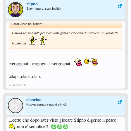
stipno
Stay hungry, stay foolish
FallaGirare ha scritto:
↑
Chiedo scusa a tutti per aver consigliato a ciaociao di iscriversi sul forum!!!
hahahaha
:vergognat: :vergognat :vergognat:
:clap: :clap: :clap:
23 Nov 2011
ciaociao
Nuova squadra nuovi stimoli
...certo che dopo aver visto giocare Stipno digerire il pesce
non e' semplice!!!