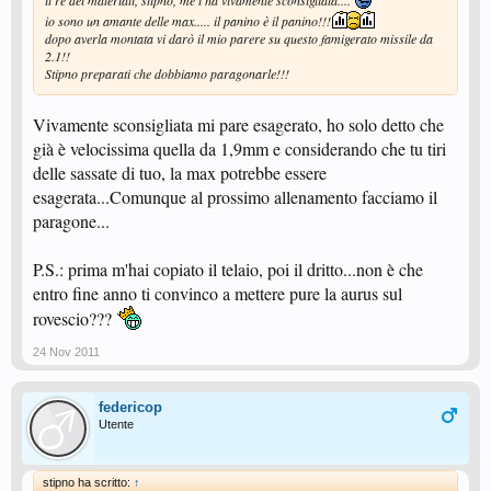
il re dei materiali, stipno, me l'ha vivamente sconsigliata....
io sono un amante delle max..... il panino è il panino!!!
dopo averla montata vi darò il mio parere su questo famigerato missile da
2.1!!
Stipno preparati che dobbiamo paragonarle!!!
Vivamente sconsigliata mi pare esagerato, ho solo detto che
già è velocissima quella da 1,9mm e considerando che tu tiri
delle sassate di tuo, la max potrebbe essere
esagerata...Comunque al prossimo allenamento facciamo il
paragone...
P.S.: prima m'hai copiato il telaio, poi il dritto...non è che
entro fine anno ti convinco a mettere pure la aurus sul
rovescio???
24 Nov 2011
federicop
Utente
stipno ha scritto:
↑