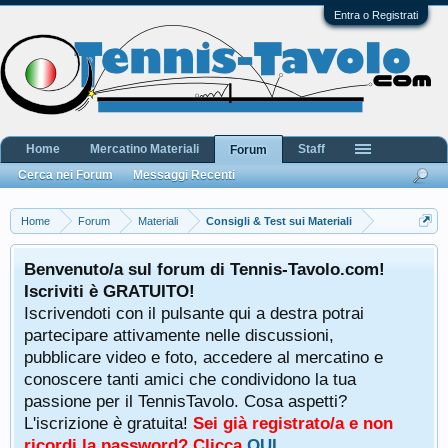
Entra o Registrati
Home
Mercatino Materiali
Staff
Forum
Cerca nei Forum
Messaggi Recenti
Home
Forum
Materiali
Consigli & Test sui Materiali
Benvenuto/a sul forum di Tennis-Tavolo.com!
Iscriviti è GRATUITO!
Iscrivendoti con il pulsante qui a destra potrai
partecipare attivamente nelle discussioni,
pubblicare video e foto, accedere al mercatino e
conoscere tanti amici che condividono la tua
passione per il TennisTavolo. Cosa aspetti?
L'iscrizione è gratuita!
Sei già registrato/a e non
ricordi la password? Clicca
QUI
.