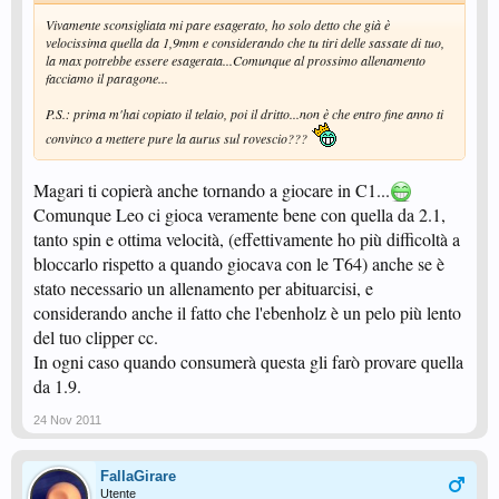
Vivamente sconsigliata mi pare esagerato, ho solo detto che già è
velocissima quella da 1,9mm e considerando che tu tiri delle sassate di tuo,
la max potrebbe essere esagerata...Comunque al prossimo allenamento
facciamo il paragone...
P.S.: prima m'hai copiato il telaio, poi il dritto...non è che entro fine anno ti
convinco a mettere pure la aurus sul rovescio???
Magari ti copierà anche tornando a giocare in C1...
Comunque Leo ci gioca veramente bene con quella da 2.1,
tanto spin e ottima velocità, (effettivamente ho più difficoltà a
bloccarlo rispetto a quando giocava con le T64) anche se è
stato necessario un allenamento per abituarcisi, e
considerando anche il fatto che l'ebenholz è un pelo più lento
del tuo clipper cc.
In ogni caso quando consumerà questa gli farò provare quella
da 1.9.
24 Nov 2011
FallaGirare
Utente