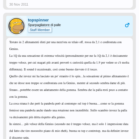
30 Nov 2011
topspinner
Sparpagliatore di palle
Staff Member
Testato in 2 allenamenti direi per una mezz'ora su telaio off, rossa da 2,1 e confrontata con
Genius.
La 1Q da una sensazione di estrema velocità (personalmente per me la 1Q da 2,1 è decisamente
troppo veloce, per cui magari più avanti proverò x curiosità quella da 1,9 per vedere se c'è molta
differenza). Il sound è eccezionale, così come buono davvero è il tocco.
Quello che invece mi ha lasciato un po' stranito è lo spin...la sensazione al primo allenamento è
che ne desse non troppo se confrontata con la Genius, mentre al secondo sembra darne di più.
Strano...potrebbe essere un adattamento della gomma. Sembra che la palla resti poco a contatto
con la gomma.
La cosa strana è che però la
parabola però al contempo sul top è buona....come se la gomma
fornisse una parabola anche dando una rotazione non incredibile. Sullo scambio invece la palla
va decisamente più dritta rispetto alla genius.
In sintesi... più veloce della Genius (secondo me è troppo veloce, ma è solo 1 impressione data
dal fatto che tiro moooolto piano di mio eheh), buona su top e controtop, ma da definire invece
il discorso spin.