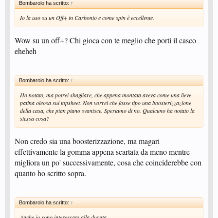
Bombarolo ha scritto:
↑
Io la uso su un Off+ in Carbonio e come spin è eccellente.
Wow su un off+? Chi gioca con te meglio che porti il casco
eheheh
Bombarolo ha scritto:
↑
Ho notato, ma potrei sbagliare, che appena montata aveva come una lieve
patina oleosa sul topsheet. Non vorrei che fosse tipo una boosterizzazione
della casa, che pian piano svanisce. Speriamo di no. Qualcuno ha notato la
stessa cosa?
Non credo sia una boosterizzazione, ma magari
effettivamente la gomma appena scartata da meno mentre
migliora un po' successivamente, cosa che coinciderebbe con
quanto ho scritto sopra.
Bombarolo ha scritto:
↑
Anche io sono interessato alla durata...