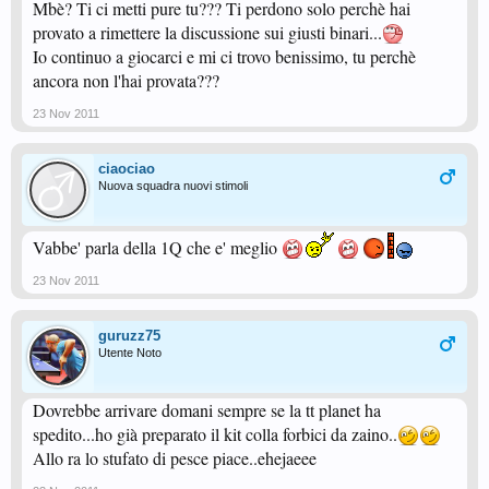
Mbè? Ti ci metti pure tu??? Ti perdono solo perchè hai
provato a rimettere la discussione sui giusti binari...
Io continuo a giocarci e mi ci trovo benissimo, tu perchè
ancora non l'hai provata???
23 Nov 2011
ciaociao
Nuova squadra nuovi stimoli
Vabbe' parla della 1Q che e' meglio
23 Nov 2011
guruzz75
Utente Noto
Dovrebbe arrivare domani sempre se la tt planet ha
spedito...ho già preparato il kit colla forbici da zaino..
Allo ra lo stufato di pesce piace..ehejaeee