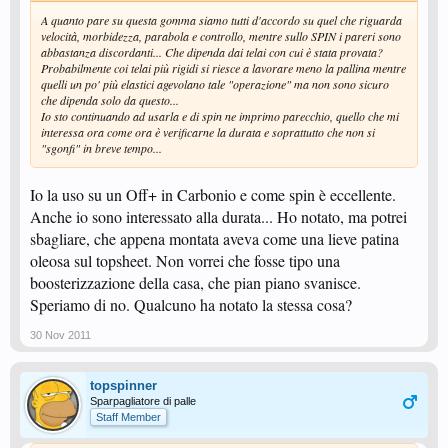
A quanto pare su questa gomma siamo tutti d'accordo su quel che riguarda
velocità, morbidezza, parabola e controllo, mentre sullo SPIN i pareri sono
abbastanza discordanti... Che dipenda dai telai con cui è stata provata?
Probabilmente coi telai più rigidi si riesce a lavorare meno la pallina mentre
quelli un po' più elastici agevolano tale "operazione" ma non sono sicuro
che dipenda solo da questo...
Io sto continuando ad usarla e di spin ne imprimo parecchio, quello che mi
interessa ora come ora è verificarne la durata e soprattutto che non si
"sgonfi" in breve tempo...
Io la uso su un Off+ in Carbonio e come spin è eccellente.
Anche io sono interessato alla durata... Ho notato, ma potrei
sbagliare, che appena montata aveva come una lieve patina
oleosa sul topsheet. Non vorrei che fosse tipo una
boosterizzazione della casa, che pian piano svanisce.
Speriamo di no. Qualcuno ha notato la stessa cosa?
30 Nov 2011
topspinner
Sparpagliatore di palle
Staff Member