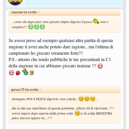
ciaociao ha scritto:
↑
...certo che dopo aver visto giocare Stipno digerire il pesce
non e'
semplice!!!
Se avessi preso ad esempio qualsiasi altra partita di questa
stagione ti avrei anche potuto dare ragione...ma l'ultima di
campionato ho giocato veramente forte!!!
P.S.: attento che rendo pubbliche le tue percentuali in C1
della stagione in cui abbiamo giocato insieme !!!
guruzz75 ha scritto:
↑
immagino POI il PESCE digerirlo..non è facile...
;
dai su dai suu riparliamo di questa gommina...allora chi la riprovata..???
vorrei sapere dopo euforia della prima volta..
se la solita MINESTRA
piace ancora oppure no...???