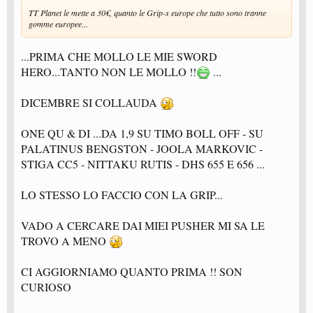
non è mai riuscito fare con la Acuda, se non chiudendo nettamente in aventi
TT Planet le mette a 30€, quanto le Grip-s europe che tutto sono tranne
il movimento.
gomme europee...
Concordo sul fatto che, comunque, la 1Q non sia una gomma
rivoluzionaria, come la Tenergy quando uscì.
A me sembra comuneu un'ottima gomma, che dà qualcosa in più anche sullo
...PRIMA CHE MOLLO LE MIE SWORD
scambio e sullo smash, vediamo quanto dura e ne riparliamo...
HERO...TANTO NON LE MOLLO !!
...
DICEMBRE SI COLLAUDA
ONE QU & DI ...DA 1,9 SU TIMO BOLL OFF - SU
PALATINUS BENGSTON - JOOLA MARKOVIC -
STIGA CC5 - NITTAKU RUTIS - DHS 655 E 656 ...
LO STESSO LO FACCIO CON LA GRIP...
VADO A CERCARE DAI MIEI PUSHER MI SA LE
TROVO A MENO
CI AGGIORNIAMO QUANTO PRIMA !! SON
CURIOSO