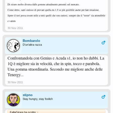
Di sicuro molto diversa dalle gomme attualmente presenti sul mercato.
Come detto, sarei curioso di provare quella da 1,9 se più gestibile anche per fare rotazione.
Spero il test possa essere utile a tutti quelli che son curiosi, sempre che il "tester" sia attendibile
e valido
30 Nov 2011
Bombarolo
D'un'altra razza
Confrontandola con Genius e Acuda s1, io non ho dubbi. La
1Q è migliore sia in velocità, che in spin, tocco e parabola.
Una gomma straordinaria. Secondo me migliore anche delle
Tenergy...
30 Nov 2011
stipno
Stay hungry, stay foolish
FallaGirare ha scritto:
↑