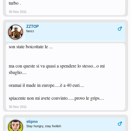
turbo .
30 Nov 2011
ZZTOP
fanzz
son state boicottate le ...
ma con queste si va quasi a spendere lo stesso...o mi
sbaglio....
oramai il made in europe.....è a 40 euri....
spiacente non mi avete convinto......provo le grips....
30 Nov 2011
stipno
Stay hungry, stay foolish