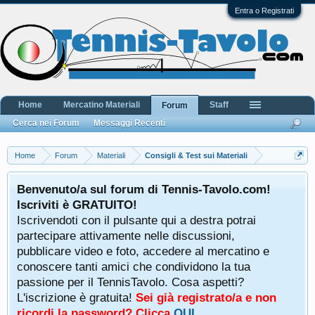
Entra o Registrati
Home
Mercatino Materiali
Staff
Forum
Cerca nei Forum
Messaggi Recenti
Home
Forum
Materiali
Consigli & Test sui Materiali
Benvenuto/a sul forum di Tennis-Tavolo.com!
Iscriviti è GRATUITO!
Iscrivendoti con il pulsante qui a destra potrai
partecipare attivamente nelle discussioni,
pubblicare video e foto, accedere al mercatino e
conoscere tanti amici che condividono la tua
passione per il TennisTavolo. Cosa aspetti?
L'iscrizione è gratuita!
Sei già registrato/a e non
ricordi la password? Clicca
QUI
.