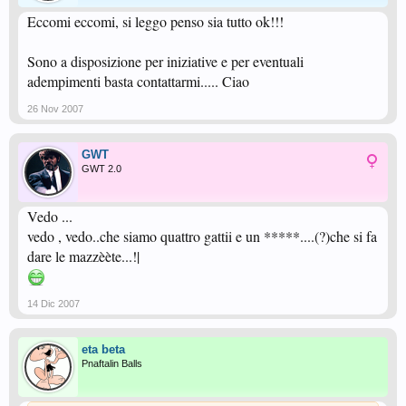
Eccomi eccomi, si leggo penso sia tutto ok!!!
Sono a disposizione per iniziative e per eventuali
adempimenti basta contattarmi..... Ciao
26 Nov 2007
GWT
GWT 2.0
Vedo ...
vedo , vedo..che siamo quattro gattii e un *****....(?)che si fa
dare le mazzèète...!|
14 Dic 2007
eta beta
Pnaftalin Balls