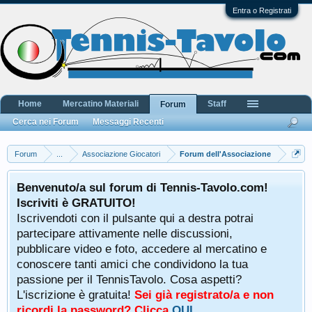
Entra o Registrati
Home
Mercatino Materiali
Staff
Forum
Cerca nei Forum
Messaggi Recenti
Forum
...
Associazione Giocatori
Forum dell'Associazione
Benvenuto/a sul forum di Tennis-Tavolo.com!
Iscriviti è GRATUITO!
Iscrivendoti con il pulsante qui a destra potrai
partecipare attivamente nelle discussioni,
pubblicare video e foto, accedere al mercatino e
conoscere tanti amici che condividono la tua
passione per il TennisTavolo. Cosa aspetti?
L'iscrizione è gratuita!
Sei già registrato/a e non
ricordi la password? Clicca
QUI
.