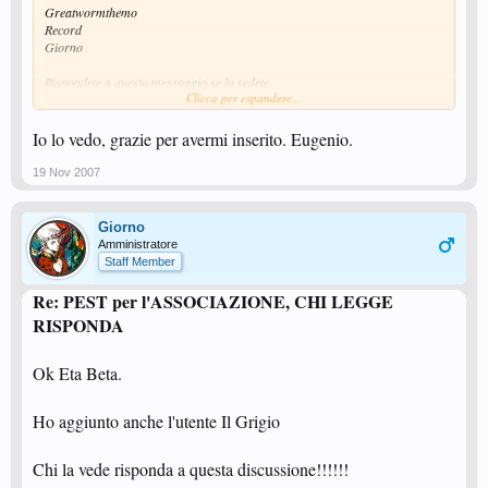
Greatwormthemo
Record
Giorno
Rispondete a questo messaggio se lo vedete.
Clicca per espandere...
p.s. ady quali altri utenti sono da inserire che ti hanno dato la preadesione?
io ogni tanto ne ricevo una e aggiorno la lista
Io lo vedo, grazie per avermi inserito. Eugenio.
19 Nov 2007
Giorno
Amministratore
Staff Member
Re: PEST per l'ASSOCIAZIONE, CHI LEGGE
RISPONDA
Ok Eta Beta.
Ho aggiunto anche l'utente Il Grigio
Chi la vede risponda a questa discussione!!!!!!