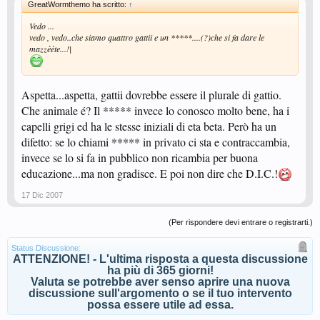
GreatWormthemo ha scritto:
↑
Vedo ...
vedo , vedo..che siamo quattro gattii e un *****....(?)che si fa dare le
mazzèète...!|
Aspetta...aspetta, gattii dovrebbe essere il plurale di gattio.
Che animale é? Il ***** invece lo conosco molto bene, ha i
capelli grigi ed ha le stesse iniziali di eta beta. Però ha un
difetto: se lo chiami ***** in privato ci sta e contraccambia,
invece se lo si fa in pubblico non ricambia per buona
educazione...ma non gradisce. E poi non dire che D.I.C.!
17 Dic 2007
(Per rispondere devi entrare o registrarti.)
Status Discussione:
ATTENZIONE! - L'ultima risposta a questa discussione
ha più di 365 giorni!
Valuta se potrebbe aver senso aprire una nuova
discussione sull'argomento o se il tuo intervento
possa essere utile ad essa.