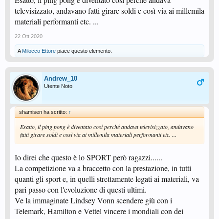
propaganda del nostro sport.
televisizzato, andavano fatti girare soldi e così via ai millemila
Beh, sì,una volta con la conoscenza di un colpo solo,prettamente difensivo,la
materiali performanti etc. ...
partita durava ore e ore....Poteva pure piacere,ma la gente si stufava di
guardare.
ettore
22 Ott 2020
A
Milocco Ettore
piace questo elemento.
Andrew_10
Utente Noto
shamisen ha scritto:
↑
Esatto, il ping pong è diventato così perché andava televisizzato, andavano
fatti girare soldi e così via ai millemila materiali performanti etc. ...
Io direi che questo è lo SPORT però ragazzi......
La competizione va a braccetto con la prestazione, in tutti
quanti gli sport e, in quelli strettamente legati ai materiali, va
pari passo con l'evoluzione di questi ultimi.
Ve la immaginate Lindsey Vonn scendere giù con i
Telemark, Hamilton e Vettel vincere i mondiali con dei