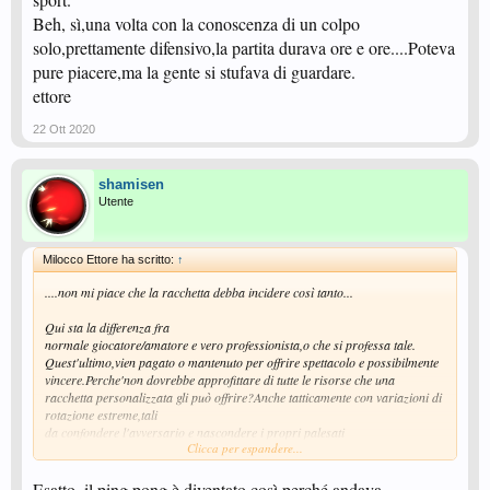
Beh, sì,una volta con la conoscenza di un colpo
solo,prettamente difensivo,la partita durava ore e ore....Poteva
pure piacere,ma la gente si stufava di guardare.
ettore
22 Ott 2020
shamisen
Utente
Milocco Ettore ha scritto:
↑
....non mi piace che la racchetta debba incidere così tanto...
Qui sta la differenza fra
normale giocatore/amatore e vero professionista,o che si professa tale.
Quest'ultimo,vien pagato o mantenuto per offrire spettacolo e possibilmente
vincere.Perche'non dovrebbe approfittare di tutte le risorse che una
racchetta personalizzata gli può offrire?Anche tatticamente con variazioni di
rotazione estreme,tali
da confondere l'avversario e nascondere i propri palesati
Clicca per espandere...
limiti dinamici.Non c'è che dire...
Personalmente penso che maggior varietà di colpi corrisponda a maggior
bellezza complessiva delle nostre partite.Cio' fa bene alla visibilità e alla
Esatto, il ping pong è diventato così perché andava