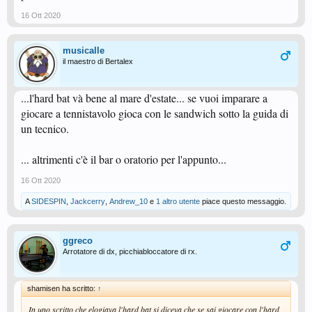
16 Ott 2020
musicalle
il maestro di Bertalex
...l'hard bat và bene al mare d'estate... se vuoi imparare a
giocare a tennistavolo gioca con le sandwich sotto la guida di
un tecnico.
... altrimenti c'è il bar o oratorio per l'appunto...
16 Ott 2020
A
SIDESPIN
,
Jackcerry
,
Andrew_10
e
1 altro utente
piace questo messaggio.
ggreco
Arrotatore di dx, picchiabloccatore di rx.
shamisen ha scritto:
↑
In uno scritto che elogiava l'hard bat si diceva che se sai giocare con l'hard