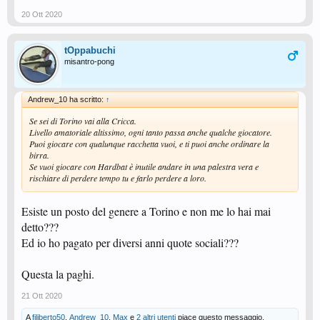
20 Ott 2020
tOppabuchi
misantro-pong
Andrew_10 ha scritto:
↑
Se sei di Torino vai alla Cricca.
Livello amatoriale altissimo, ogni tanto passa anche qualche giocatore.
Puoi giocare con qualunque racchetta vuoi, e ti puoi anche ordinare la
birra.
Se vuoi giocare con Hardbat è inutile andare in una palestra vera e
rischiare di perdere tempo tu e farlo perdere a loro.
Esiste un posto del genere a Torino e non me lo hai mai
detto???
Ed io ho pagato per diversi anni quote sociali???
Questa la paghi.
21 Ott 2020
A
filiberto50
,
Andrew_10
,
Max
e
2 altri utenti
piace questo messaggio.