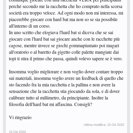
perché secondo me la racchetta che ho comprato nella scorsa
società era troppo veloce. Ad ogni modo non mi interessa, mi
piacerebbe giocare con hard bat ma non so se sia possibile
all'interno di un corso.
In uno scritto che elogiava l'hard bat si diceva che se sai
giocare con l'hard bat sai giocare anche con le racchette più
cagose, mentre invece se giochi gommapiumato poi magari
all'oratorio o al baretto da gigetto colle palette mangiate dai
topi ti stira il primo che passa, quindi volevo sapere se è vero.
Insomma voglio migliorare e non voglio dover contare troppo
sui materiali, insomma voglio avere un feedback di quello che
sto facendo fra la mia racchetta e la pallina e non avere la
sensazione che la racchetta stia giocando da sola, e di dover
calibrare tutto al millimetro, da principiante. Inoltre la
filosofia dell'hard bat mi affascina. Consigli?
Vi ringrazio
Ultima modifica:
15 Ott 2020
15 Ott 2020