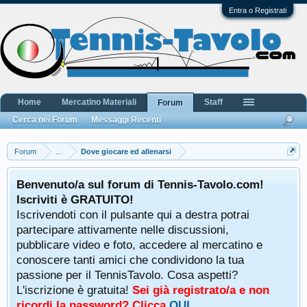
Entra o Registrati
Home
Mercatino Materiali
Staff
Forum
Cerca nei Forum
Messaggi Recenti
Forum
...
Dove giocare ed allenarsi
Benvenuto/a sul forum di Tennis-Tavolo.com!
Iscriviti è GRATUITO!
Iscrivendoti con il pulsante qui a destra potrai
partecipare attivamente nelle discussioni,
pubblicare video e foto, accedere al mercatino e
conoscere tanti amici che condividono la tua
passione per il TennisTavolo. Cosa aspetti?
L'iscrizione è gratuita!
Sei già registrato/a e non
ricordi la password? Clicca
QUI
.