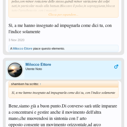
polso,con minor rotazione dello stesso,quindi minor variazione dei colpi
tutti,in particolar modo alla battuta.Bloccare il polso,in sopraggiunta,blocca
tutto l'arto/braccio, con i muscoli
Clicca per espandere...
che rimangono troppo
rigidi o inerti,quasi "staccati e avulsi" da un azione sintonizzata e mirata al
colpo e allo specifico risultato che si vuol conseguire.
Sì, a me hanno insegnato ad impugnarla come dici tu, con
Si può giocare anche con prese personalizzate,ma la differenza si nota
l'indice solamente
tutta.E' come scrivere a penna
afferrandola con tre dita dietro,si fa lo stesso,ma ne va della
3 Nov 2020
scorrevolezza,della velocità,della precisione, nonché della solidità
dell'impugnatura stessa.Provare...
A
Milocco Ettore
piace questo elemento.
ettore
Milocco Ettore
Utente Noto
shamisen ha scritto:
↑
Sì, a me hanno insegnato ad impugnarla come dici tu, con l'indice solamente
Bene,siamo già a buon punto.Di converso sarà utile imparare
a concentrarsi e gestire anche il movimento dell'altra
mano,che muovendosi in sintonia con l' arto
opposto consente un movimento orizzontale,ad arco