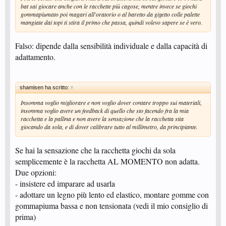
bat sai giocare anche con le racchette più cagose, mentre invece se giochi
gommapiumato poi magari all'oratorio o al baretto da gigetto colle palette
mangiate dai topi ti stira il primo che passa, quindi volevo sapere se è vero.
Falso: dipende dalla sensibilità individuale e dalla capacità di
adattamento.
shamisen ha scritto:
↑
Insomma voglio migliorare e non voglio dover contare troppo sui materiali,
insomma voglio avere un feedback di quello che sto facendo fra la mia
racchetta e la pallina e non avere la sensazione che la racchetta stia
giocando da sola, e di dover calibrare tutto al millimetro, da principiante.
Se hai la sensazione che la racchetta giochi da sola
semplicemente è la racchetta AL MOMENTO non adatta.
Due opzioni:
- insistere ed imparare ad usarla
- adottare un legno più lento ed elastico, montare gomme con
gommapiuma bassa e non tensionata (vedi il mio consiglio di
prima)