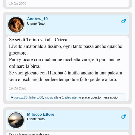
19 Ott 2020
Andrew_10
Utente Noto
Se sei di Torino vai alla Cricca.
Livello amatoriale altissimo, ogni tanto passa anche qualche
giocatore.
Puoi giocare con qualunque racchetta vuoi, e ti puoi anche
ordinare la birra.
Se vuoi giocare con Hardbat è inutile andare in una palestra
vera e rischiare di perdere tempo tu e farlo perdere a loro.
19 Ott 2020
A
guruzz75
,
filiberto50
,
musicalle
e
1 altro utente
piace questo messaggio.
Milocco Ettore
Utente Noto
Racchette e racchette......