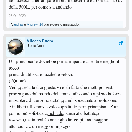
beh adesso la ferrari pare monti il diesel 1.6 euro6b da 120 cv
della 500L, per come sta andando
23 Ott 2020
A
andras
e
Andrew_10
piace questo messaggio.
Milocco Ettore
Utente Noto
Un principiante dovrebbe prima imparare a sentire meglio il
tocco
prima di utilizzare racchette veloci.
( /Quote)
Vedi,questa la dici giusta.Vi e' di fatto che molti pongisti
provengono dal mondo del tennis,utilizzando a pieno la forza
muscolare di cui sono dotati,quindi sbracciate a profusione
e in libertà.Il tennis tavolo,soprattutto per i principianti e' un
pelino più sofisticato,
richiede
,pensa alle battute,al
rovescio,ma in realtà anche gli altri colpi,
una maggior
attenzione e un maggior impiego