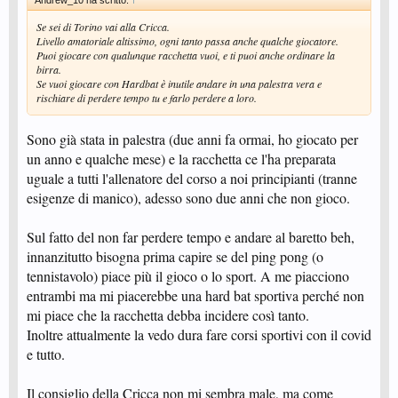
Andrew_10 ha scritto:
↑
Se sei di Torino vai alla Cricca.
Livello amatoriale altissimo, ogni tanto passa anche qualche giocatore.
Puoi giocare con qualunque racchetta vuoi, e ti puoi anche ordinare la
birra.
Se vuoi giocare con Hardbat è inutile andare in una palestra vera e
rischiare di perdere tempo tu e farlo perdere a loro.
Sono già stata in palestra (due anni fa ormai, ho giocato per
un anno e qualche mese) e la racchetta ce l'ha preparata
uguale a tutti l'allenatore del corso a noi principianti (tranne
esigenze di manico), adesso sono due anni che non gioco.
Sul fatto del non far perdere tempo e andare al baretto beh,
innanzitutto bisogna prima capire se del ping pong (o
tennistavolo) piace più il gioco o lo sport. A me piacciono
entrambi ma mi piacerebbe una hard bat sportiva perché non
mi piace che la racchetta debba incidere così tanto.
Inoltre attualmente la vedo dura fare corsi sportivi con il covid
e tutto.
Il consiglio della Cricca non mi sembra male, ma come