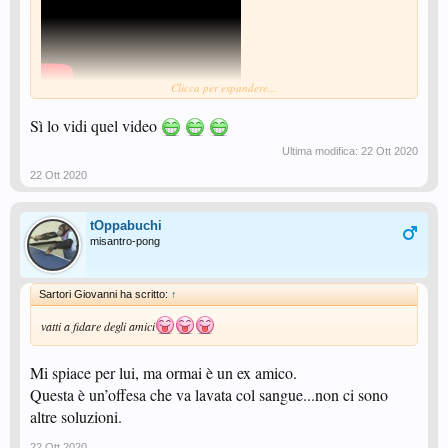
Clicca per espandere...
Sì lo vidi quel video
Ultima modifica:
22 Ott 2020
Visualizza: https://youtu.be/p0UXk4dBLXw
22 Ott 2020
tOppabuchi
misantro-pong
Sartori Giovanni ha scritto:
↑
vatti a fidare degli amici
Mi spiace per lui, ma ormai è un ex amico.
Questa è un’offesa che va lavata col sangue...non ci sono
altre soluzioni.
22 Ott 2020