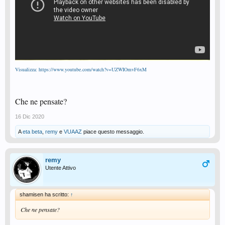
Visualizza: https://www.youtube.com/watch?v=UZWIOmvF6xM
Che ne pensate?
16 Dic 2020
A
eta beta
,
remy
e
VUAAZ
piace questo messaggio.
remy
Utente Attivo
shamisen ha scritto:
↑
Che ne pensate?