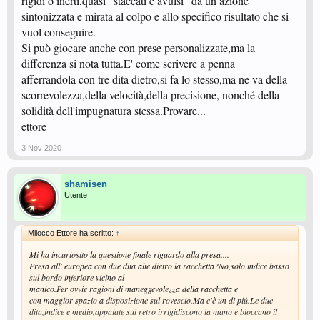
rigidi o inerti,quasi "staccati e avulsi" da un azione
sintonizzata e mirata al colpo e allo specifico risultato che si
vuol conseguire.
Si può giocare anche con prese personalizzate,ma la
differenza si nota tutta.E' come scrivere a penna
afferrandola con tre dita dietro,si fa lo stesso,ma ne va della
scorrevolezza,della velocità,della precisione, nonché della
solidità dell'impugnatura stessa.Provare...
ettore
3 Nov 2020
shamisen
Utente
Milocco Ettore ha scritto:
↑
Mi ha incuriosito la questione finale riguardo alla presa....
Presa all' europea con due dita alte dietro la racchetta?No,solo indice basso
sul bordo inferiore vicino al
manico.Per ovvie ragioni di maneggevolezza della racchetta e
con maggior spazio a disposizione sul rovescio.Ma c'è un di più.Le due
dita,indice e medio,appaiate sul retro irrigidiscono la mano e bloccano il