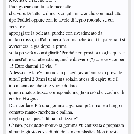
Puoi giocarecon tutte le racchette
che vuoi.Di tutte le dimensioni,al limite anche con racchette
tipo Paddel,oppure con le tavole di legno rotonde su cui
versare e
appoggiare la polenta, purché con rivestimento da
un lato rosso, dall'altro nero.Non mancherà chi,in palestra,ti si
avvicinera' e già dopo la prima
volta proverà a consigliarti:"Perché non provi la mia,ha queste
e quest'altre caratteristiche,uniche davvero!(?),... e se vuoi per
15 Euro,dammi 10 via..."
Adesso che fare?Comincia a piacerti,avrai tempo di provarle
tutte.I primi 2-3mesi tieni una sola,in attesa di capire tu e il
tuo allenatore che stile vuoi adottare,
quindi quale attrezzo corrisponde meglio a ciò che cerchi e di
cui hai bisogno.
Da ricordare"Più una gomma aggancia, più rimane a lungo il
contatto mano- racchetta e pallina,
meglio puoi quest'ultima indirizzare".
Chiaro, per questo motivo la gomma vulcanizzata e preparata
al punto giusto costa di più della mera plastica.Non ti resta