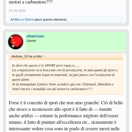
motori a carburatore???
22 Ott 2020
A
Milocco Ettore
piace questo elemento.
shamisen
Utente
Andrew_10 ha scritto:
↑
Io direi che questo è lo SPORT però ragazzi......
La competizione va a braccetto con la prestazione, in tutti quanti gli sport e,
in quelli strettamente legati ai materiali, va pari passo con l'evoluzione di
questi ultimi.
Ve la immaginate Lindsey Vonn scendere giù con i Telemark, Hamilton e
Vettel vincere i mondiali con dei motori a carburatore???
Forse è il concetto di sport che non amo granché. Ciò di bello
che riesco a riconoscere allo sport è il fatto di — tramite
anche artifizi — estrarre la performance migliore dell'essere
umano, il fatto di puntare all'eccellenza etc., sicuramente è
interessante vedere cosa sono in grado di (essere messi nelle