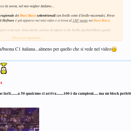
o la storia, nel mio miglior Italiano…
o regionale
dei
Paesi Bassi
settentrionali
(un livello sotto il livello nazionale). Forse
d Hofman
è già apparso nei miei video e si trova al
130° posto
nei
Paesi Bassi
.
pere cosa noti. Sono anche curioso di sapere a che livello giocherebbero questi
Clicca per espandere...
dia/buona C1 italiana...almeno per quello che si vede nel video
x
no farli........a 50 qualcuno ci arriva........100 è da campioni..... ma un block perfe