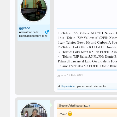
ggreco
Arrotatore di dx,
1 - Telaio: 729 Yellow ALC/FH: Sanwei 
picchiabloccatore di rx.
1bis - Telaio: 729 Yellow ALC/FH: Xiom 
1ter - Telaio: Gewo Hybrid Carbon A Sp
2 - Telaio: Loki Kirin K1 FL/FH: Double
3 - Telaio: Loki Kirin K5-Pro FL/FH: X
4 - Telaio: TSP Balsa 5.5 FL/FH: Donic B
Prima di passare al Lato Oscuro della For
Telaio: TSP Balsa 5.5 FL/FH: Donic Blu
ggreco
,
19 Feb 2025
A
Slupmi-Atled
piace questo elemento.
Slupmi-Atled ha scritto:
↑
Ciao!