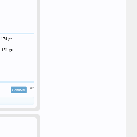
174 gr.
 151 gr.
#2
Condividi