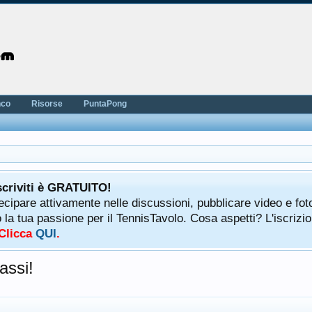
nco
Risorse
PuntaPong
scriviti è GRATUITO!
tecipare attivamente nelle discussioni, pubblicare video e fot
a tua passione per il TennisTavolo. Cosa aspetti? L'iscrizio
 Clicca
QUI
.
assi!