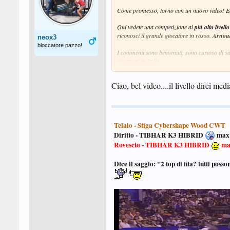
Come promesso, torno con un nuovo video! Ecc
Qui vedete una competizione al
più alto livell
riconosci il grande giocatore in rosso.
Arnou
neox3
bloccatore pazzo!
I commenti sono benvenuti, sono curioso di sa
giocatori in Italia.
Grazie a tutti in anticipo!
Ciao, bel video....il livello direi me
Telaio - Stiga
Cybershape Wood CWT
Diritto - TIBHAR K3 HIBRID
max
Rovescio - TIBHAR K3 HIBRID
ma
Dice il saggio: "2 top di fila? tutti posso