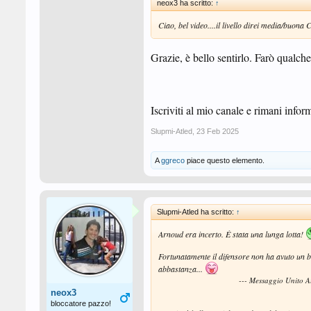
neox3 ha scritto:
↑
Ciao, bel video....il livello direi media/buona 
Grazie, è bello sentirlo. Farò qualche
Iscriviti al mio canale e rimani infor
Slupmi-Atled
,
23 Feb 2025
A
ggreco
piace questo elemento.
Slupmi-Atled ha scritto:
↑
Arnoud era incerto. È stata una lunga lotta!
Fortunatamente il difensore non ha avuto un b
abbastanza...
--- Messaggio Unito 
neox3
bloccatore pazzo!