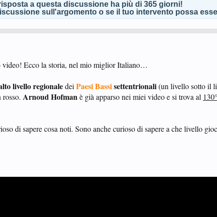
isposta a questa discussione ha più di 365 giorni!
scussione sull'argomento o se il tuo intervento possa esser
ideo! Ecco la storia, nel mio miglior Italiano…
alto livello regionale
Paesi Bassi
settentrionali
dei
(un livello sotto il 
Arnoud Hofman
n rosso.
è già apparso nei miei video e si trova al
130°
oso di sapere cosa noti. Sono anche curioso di sapere a che livello gio