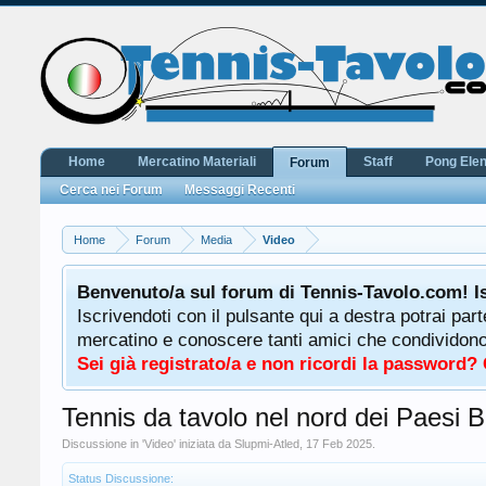
Home
Mercatino Materiali
Staff
Pong Ele
Forum
Cerca nei Forum
Messaggi Recenti
Home
Forum
Media
Video
Benvenuto/a sul forum di Tennis-Tavolo.com! I
Iscrivendoti con il pulsante qui a destra potrai par
mercatino e conoscere tanti amici che condividono l
Sei già registrato/a e non ricordi la password?
Tennis da tavolo nel nord dei Paesi B
Discussione in '
Video
' iniziata da
Slupmi-Atled
,
17 Feb 2025
.
Status Discussione: