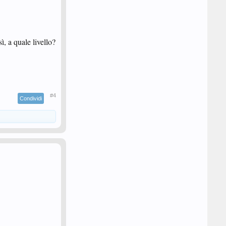
ì, a quale livello?
#4
Condividi