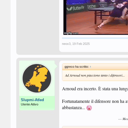
--- Messaggio Unito 
@Cecio
Grazie per aver guardato! Un fan fed
neox3
,
19 Feb 2025
ggreco ha scritto:
↑
Ad Arnoud non piacciono tanto i difensori...
Arnoud era incerto. È stata una lung
Slupmi-Atled
Fortunatamente il difensore non ha a
Utente Attivo
abbastanza...
--- Me