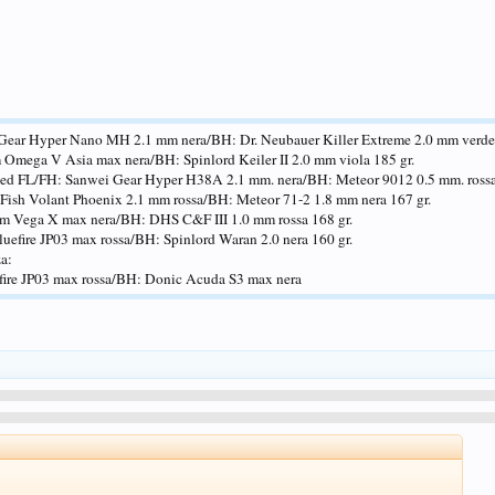
Gear Hyper Nano MH 2.1 mm nera/BH: Dr. Neubauer Killer Extreme 2.0 mm verde 
Omega V Asia max nera/BH: Spinlord Keiler II 2.0 mm viola 185 gr.
eed FL/FH: Sanwei Gear Hyper H38A 2.1 mm. nera/BH: Meteor 9012 0.5 mm. rossa
 Fish Volant Phoenix 2.1 mm rossa/BH: Meteor 71-2 1.8 mm nera 167 gr.
iom Vega X max nera/BH: DHS C&F III 1.0 mm rossa 168 gr.
luefire JP03 max rossa/BH: Spinlord Waran 2.0 nera 160 gr.
za:
efire JP03 max rossa/BH: Donic Acuda S3 max nera