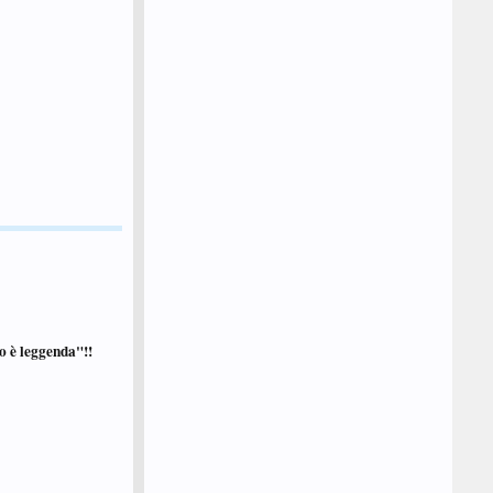
tto è leggenda"!!