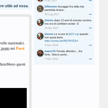
5 Dic 2017
•••
e utile ad essa.
Offensive
Assaggia l'ira della mia
pantofola di lana...
30 Lug 2017
•••
Giorno
dopo 13 anni di onorata carriera
era ora di cambiare avatar :D
20 Apr 2017
•••
Giorno
Le scuse di
@ZZ top
quando
non quota bene:
https://youtu.be/9RjTlfVSZk4
livello nazionale).
8 Nov 2016
•••
Paesi
 posto
nei
marco74
Tornato all'antico....tira
forte...finisce punto...
7 Nov 2016
•••
cherebbero questi