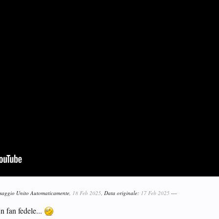
ssaggio Unito Automaticamente,
18 Feb 2025
, Data originale:
17 Feb 2025
---
n fan fedele...