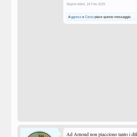
Slupmi-Atled
,
18 Feb 2025
A
ggreco
e
Cecio
piace questo messaggio.
Ad Arnoud non piacciono tanto i dife