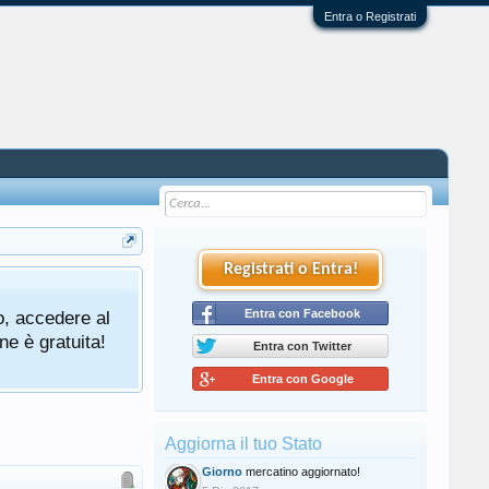
Entra o Registrati
Registrati o Entra!
o, accedere al
Entra con Facebook
ne è gratuita!
Entra con Twitter
Entra con Google
Aggiorna il tuo Stato
Giorno
mercatino aggiornato!