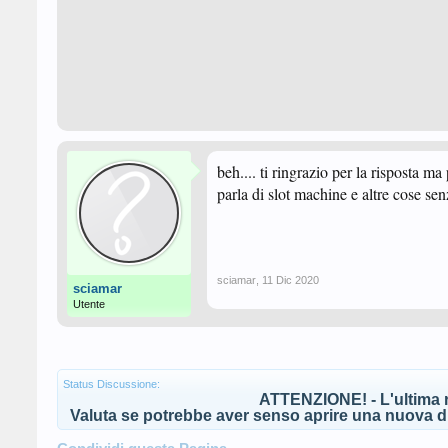
beh.... ti ringrazio per la risposta m
parla di slot machine e altre cose se
sciamar
,
11 Dic 2020
sciamar
Utente
Status Discussione:
ATTENZIONE! - L'ultima r
Valuta se potrebbe aver senso aprire una nuova di