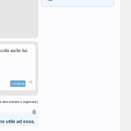
icoltà anche lui,
#2
Condividi
 devi entrare o registrarti.)
e utile ad essa.