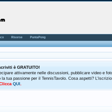
nco
Risorse
PuntaPong
scriviti è GRATUITO!
tecipare attivamente nelle discussioni, pubblicare video e fot
a tua passione per il TennisTavolo. Cosa aspetti? L'iscrizio
 Clicca
QUI
.