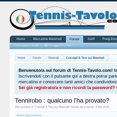
Home
Mercatino Materiali
Staff
Pong Ele
Forum
Cerca nei Forum
Messaggi Recenti
Home
Forum
Materiali
Consigli & Test sui Materiali
Benvenuto/a sul forum di Tennis-Tavolo.com! I
Iscrivendoti con il pulsante qui a destra potrai par
mercatino e conoscere tanti amici che condividono l
Sei già registrato/a e non ricordi la password?
Tennirobo : qualcuno l'ha provato?
Discussione in '
Consigli & Test sui Materiali
' iniziata da
sciamar
,
8 Dic 2020
.
Status Discussione: