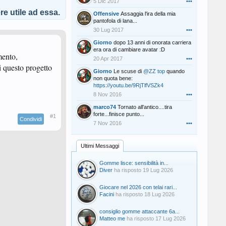
5 Dic 2017
•••
e utile ad essa.
Offensive
Assaggia l'ira della mia
pantofola di lana...
30 Lug 2017
•••
Giorno
dopo 13 anni di onorata carriera
era ora di cambiare avatar :D
mento,
20 Apr 2017
•••
di questo progetto
Giorno
Le scuse di
@ZZ top
quando
non quota bene:
https://youtu.be/9RjTlfVSZk4
8 Nov 2016
•••
marco74
Tornato all'antico....tira
forte...finisce punto...
#1
Condividi
7 Nov 2016
•••
Ultimi Messaggi
Gomme lisce: sensibilità in...
Diver
ha risposto
19 Lug 2026
Giocare nel 2026 con telai rari...
Facini
ha risposto
18 Lug 2026
consiglio gomme attaccante 6a...
Matteo me
ha risposto
17 Lug 2026