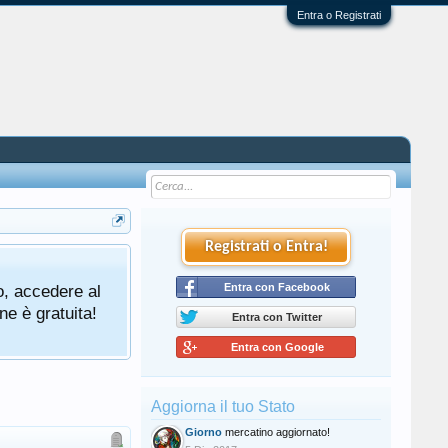
Entra o Registrati
Registrati o Entra!
o, accedere al
Entra con Facebook
ne è gratuita!
Entra con Twitter
Entra con Google
Aggiorna il tuo Stato
Giorno
mercatino aggiornato!