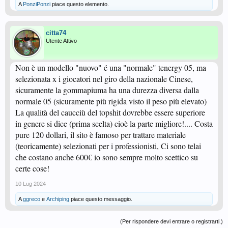
A
PonziPonzi
piace questo elemento.
citta74
Utente Attivo
Non è un modello "nuovo" é una "normale" tenergy 05, ma
selezionata x i giocatori nel giro della nazionale Cinese,
sicuramente la gommapiuma ha una durezza diversa dalla
normale 05 (sicuramente più rigida visto il peso più elevato)
La qualità del caucciù del topshit dovrebbe essere superiore
in genere si dice (prima scelta) cioè la parte migliore!.... Costa
pure 120 dollari, il sito è famoso per trattare materiale
(teoricamente) selezionati per i professionisti, Ci sono telai
che costano anche 600€ io sono sempre molto scettico su
certe cose!
10 Lug 2024
A
ggreco
e
Archiping
piace questo messaggio.
(Per rispondere devi entrare o registrarti.)