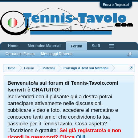
Entra o Registrati
Home
Mercatino Materiali
Staff
Forum
Cerca nei Forum
Messaggi Recenti
Home
Forum
Materiali
Consigli & Test sui Materiali
Benvenuto/a sul forum di Tennis-Tavolo.com!
Iscriviti è GRATUITO!
Iscrivendoti con il pulsante qui a destra potrai
partecipare attivamente nelle discussioni,
pubblicare video e foto, accedere al mercatino e
conoscere tanti amici che condividono la tua
passione per il TennisTavolo. Cosa aspetti?
L'iscrizione è gratuita!
Sei già registrato/a e non
ricordi la password? Clicca
QUI
.