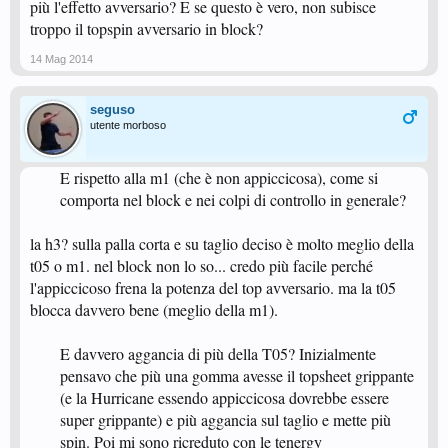
più l'effetto avversario? E se questo è vero, non subisce
troppo il topspin avversario in block?
14 Mag 2014
seguso
utente morboso
E rispetto alla m1 (che è non appiccicosa), come si
comporta nel block e nei colpi di controllo in generale?​
la h3? sulla palla corta e su taglio deciso è molto meglio della
t05 o m1. nel block non lo so... credo più facile perché
l'appiccicoso frena la potenza del top avversario. ma la t05
blocca davvero bene (meglio della m1).
E davvero aggancia di più della T05? Inizialmente
pensavo che più una gomma avesse il topsheet grippante
(e la Hurricane essendo appiccicosa dovrebbe essere
super grippante) e più aggancia sul taglio e mette più
spin. Poi mi sono ricreduto con le tenergy​