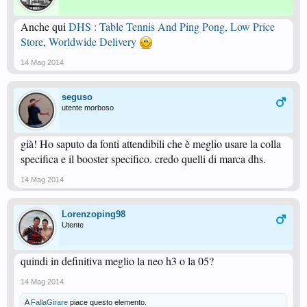
Anche qui
DHS : Table Tennis And Ping Pong, Low Price
Store, Worldwide Delivery
14 Mag 2014
seguso
utente morboso
già! Ho saputo da fonti attendibili che è meglio usare la colla
specifica e il booster specifico. credo quelli di marca dhs.
14 Mag 2014
Lorenzoping98
Utente
quindi in definitiva meglio la neo h3 o la 05?
14 Mag 2014
A
FallaGirare
piace questo elemento.