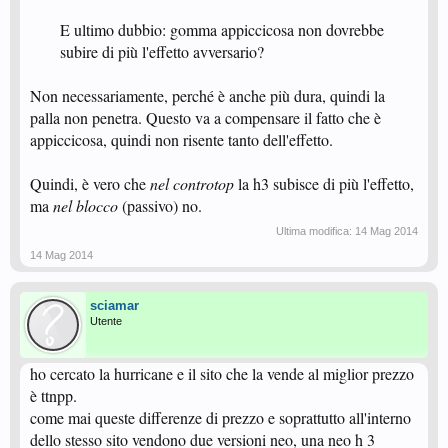
E ultimo dubbio: gomma appiccicosa non dovrebbe
subire di più l'effetto avversario?​
Non necessariamente, perché è anche più dura, quindi la
palla non penetra. Questo va a compensare il fatto che è
appiccicosa, quindi non risente tanto dell'effetto.
Quindi, è vero che
nel controtop
la h3 subisce di più l'effetto,
ma
nel blocco
(passivo) no.
Ultima modifica:
14 Mag 2014
14 Mag 2014
sciamar
Utente
ho cercato la hurricane e il sito che la vende al miglior prezzo
è ttnpp.
come mai queste differenze di prezzo e soprattutto all'interno
dello stesso sito vendono due versioni neo, una neo h 3