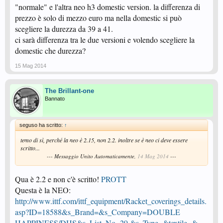
"normale" e l'altra neo h3 domestic version. la differenza di
prezzo è solo di mezzo euro ma nella domestic si può
scegliere la durezza da 39 a 41.
ci sarà differenza tra le due versioni e volendo scegliere la
domestic che durezza?
15 Mag 2014
The Brillant-one
Bannato
seguso ha scritto:
↑
temo di sì, perché la neo è 2.15, non 2.2. inoltre se è neo ci deve essere
scritto...
--- Messaggio Unito Automaticamente,
14 Mag 2014
---
Qua è 2.2 e non c'è scritto!
PROTT
Questa è la NEO:
http://www.ittf.com/ittf_equipment/Racket_coverings_details.
asp?ID=18588&s_Brand=&s_Company=DOUBLE
HAPPINESS/DHS&s_List_No=29 &s_Type=&textile=&