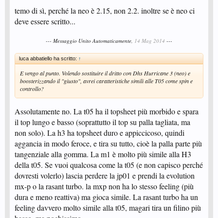
temo di sì, perché la neo è 2.15, non 2.2. inoltre se è neo ci
deve essere scritto...
--- Messaggio Unito Automaticamente,
14 Mag 2014
---
luca abbatiello ha scritto:
↑
E vengo al punto. Volendo sostituire il dritto con Dhs Hurricane 3 (neo) e
boosterizzando il "giusto", avrei caratteristiche simili alle T05 come spin e
controllo?
Assolutamente no. La t05 ha il topsheet più morbido e spara
il top lungo e basso (soprattutto il top su palla tagliata, ma
non solo). La h3 ha topsheet duro e appiccicoso, quindi
aggancia in modo feroce, e tira su tutto, cioè la palla parte più
tangenziale alla gomma. La m1 è molto più simile alla H3
della t05. Se vuoi qualcosa come la t05 (e non capisco perché
dovresti volerlo) lascia perdere la jp01 e prendi la evolution
mx-p o la rasant turbo. la mxp non ha lo stesso feeling (più
dura e meno reattiva) ma gioca simile. La rasant turbo ha un
feeling davvero molto simile alla t05, magari tira un filino più