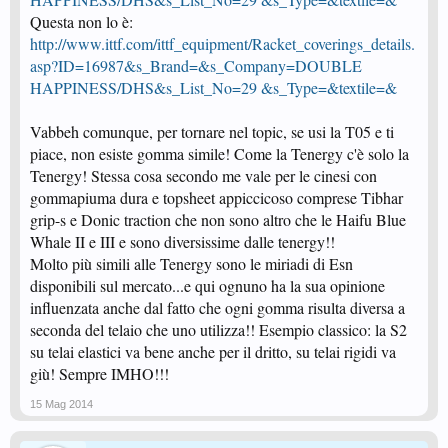
Questa non lo è:
http://www.ittf.com/ittf_equipment/Racket_coverings_details.
asp?ID=16987&s_Brand=&s_Company=DOUBLE
HAPPINESS/DHS&s_List_No=29 &s_Type=&textile=&
Vabbeh comunque, per tornare nel topic, se usi la T05 e ti
piace, non esiste gomma simile! Come la Tenergy c'è solo la
Tenergy! Stessa cosa secondo me vale per le cinesi con
gommapiuma dura e topsheet appiccicoso comprese Tibhar
grip-s e Donic traction che non sono altro che le Haifu Blue
Whale II e III e sono diversissime dalle tenergy!!
Molto più simili alle Tenergy sono le miriadi di Esn
disponibili sul mercato...e qui ognuno ha la sua opinione
influenzata anche dal fatto che ogni gomma risulta diversa a
seconda del telaio che uno utilizza!! Esempio classico: la S2
su telai elastici va bene anche per il dritto, su telai rigidi va
giù! Sempre IMHO!!!
15 Mag 2014