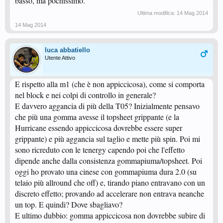
basso, ma pochissimo.
Ultima modifica:
14 Mag 2014
14 Mag 2014
luca abbatiello
Utente Attivo
E rispetto alla m1 (che è non appiccicosa), come si comporta
nel block e nei colpi di controllo in generale?
E davvero aggancia di più della T05? Inizialmente pensavo
che più una gomma avesse il topsheet grippante (e la
Hurricane essendo appiccicosa dovrebbe essere super
grippante) e più aggancia sul taglio e mette più spin. Poi mi
sono ricreduto con le tenergy capendo poi che l'effetto
dipende anche dalla consistenza gommapiuma/topsheet. Poi
oggi ho provato una cinese con gommapiuma dura 2.0 (su
telaio più allround che off) e, tirando piano entravano con un
discreto effetto; provando ad accelerare non entrava neanche
un top. E quindi? Dove sbagliavo?
E ultimo dubbio: gomma appiccicosa non dovrebbe subire di