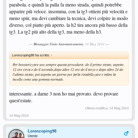
parabola. e quindi la palla fa meno strada, quindi potrebbe
apparire più veloce. insomma, con la tg3 ottieni più velocità e
meno spin, ma devi cambiare la tecnica, devi colpire in modo
diverso, col piatto più aperto. la h2 tira ancora più basso della
tg3. La tg2 più alto della tg3, ma meno della h3.
--- Messaggio Unito Automaticamente,
14 Mag 2014
---
Lorenzoping98 ha scritto:
↑
Per boosterizzare uso sempre questa procedura: do il primo strato, aspetto
12 ore circa e do il secondo,dopo altre 12 ore do il terzo e dopo altre 24 do
l'ultimo strato, poi aspetto un giorno per farla ristabilizzare e infine la
incollo come una gomma normale.
interessante. a darne 3 non ho mai provato. devo provare
quest'estate.
Ultima modifica:
14 Mag 2014
14 Mag 2014
Lorenzoping98
Utente