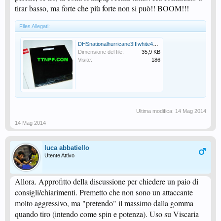
tirar basso, ma forte che più forte non si può!! BOOM!!!
Files Allegati:
DHSnationalhurricane3IIIwhite4edge.jpg
Dimensione del file:
35,9 KB
Visite:
186
Ultima modifica:
14 Mag 2014
14 Mag 2014
luca abbatiello
Utente Attivo
Allora. Approfitto della discussione per chiedere un paio di
consigli/chiarimenti. Premetto che non sono un attaccante
molto aggressivo, ma "pretendo" il massimo dalla gomma
quando tiro (intendo come spin e potenza). Uso su Viscaria