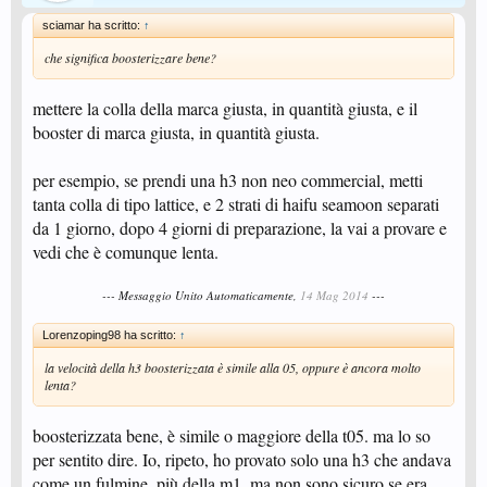
sciamar ha scritto:
↑
che significa boosterizzare bene?
mettere la colla della marca giusta, in quantità giusta, e il
booster di marca giusta, in quantità giusta.
per esempio, se prendi una h3 non neo commercial, metti
tanta colla di tipo lattice, e 2 strati di haifu seamoon separati
da 1 giorno, dopo 4 giorni di preparazione, la vai a provare e
vedi che è comunque lenta.
--- Messaggio Unito Automaticamente,
14 Mag 2014
---
Lorenzoping98 ha scritto:
↑
la velocità della h3 boosterizzata è simile alla 05, oppure è ancora molto
lenta?
boosterizzata bene, è simile o maggiore della t05. ma lo so
per sentito dire. Io, ripeto, ho provato solo una h3 che andava
come un fulmine, più della m1, ma non sono sicuro se era