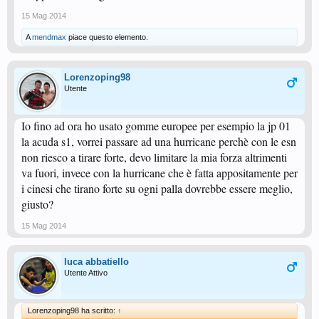
15 Mag 2014
A
mendmax
piace questo elemento.
Lorenzoping98
Utente
Io fino ad ora ho usato gomme europee per esempio la jp 01
la acuda s1, vorrei passare ad una hurricane perchè con le esn
non riesco a tirare forte, devo limitare la mia forza altrimenti
va fuori, invece con la hurricane che è fatta appositamente per
i cinesi che tirano forte su ogni palla dovrebbe essere meglio,
giusto?
15 Mag 2014
luca abbatiello
Utente Attivo
Lorenzoping98 ha scritto:
↑