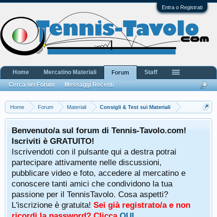
Entra o Registrati
Home
Mercatino Materiali
Staff
Forum
Cerca nei Forum
Messaggi Recenti
Home
Forum
Materiali
Consigli & Test sui Materiali
Benvenuto/a sul forum di Tennis-Tavolo.com!
Iscriviti è GRATUITO!
Iscrivendoti con il pulsante qui a destra potrai
partecipare attivamente nelle discussioni,
pubblicare video e foto, accedere al mercatino e
conoscere tanti amici che condividono la tua
passione per il TennisTavolo. Cosa aspetti?
L'iscrizione è gratuita!
Sei già registrato/a e non
ricordi la password? Clicca
QUI
.