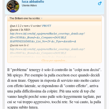
luca abbatiello
Utente Attivo
The Brillant-one ha scritto:
↑
Qua è 2.2 e non c'è scritto!
PROTT
Questa è la NEO:
http://www.ittf.com/ittf_equipment/Racket_coverings_details.asp?
ID=18588&s_Brand=&s_Company=DOUBLE
HAPPINESS/DHS&s_List_No=29 &s_Type=&textile=&
Questa non lo è:
http://www.ittf.com/ittf_equipment/Racket_coverings_details.asp?
ID=16987&s_Brand=&s_Company=DOUBLE
HAPPINESS/DHS&s_List_No=29 &s_Type=&textile=&
Clicca per espandere...
Vabbeh comunque, per tornare nel topic, se usi la T05 e ti piace, non esiste
gomma simile! Come la Tenergy c'è solo la Tenergy! Stessa cosa secondo
Il "problema" tenergy è solo il controllo in "colpi non decisi".
me vale per le cinesi con gommapiuma dura e topsheet appiccicoso
Mi spiego. Per esempio la palla esce/non esce quando decidi
comprese Tibhar grip-s e Donic traction che non sono altro che le Haifu
di non tirare. Oppure in risposta di servizio mio molto carico
Blue Whale II e III e sono diversissime dalle tenergy!!
Molto più simili alle Tenergy sono le miriadi di Esn disponibili sul
con effetto laterale, se rispondono di "contro effetto", arriva
mercato...e qui ognuno ha la sua opinione influenzata anche dal fatto che
una palla difficilissima da colpire. Più una serie di top che
ogni gomma risulta diversa a seconda del telaio che uno utilizza!! Esempio
vanno lunghi perché sono palle solo leggermente tagliate, per
classico: la S2 su telai elastici va bene anche per il dritto, su telai rigidi va
giù! Sempre IMHO!!!
cui se vai troppo aggressivo, tocchi rete. Se vai cauto, la palla
scappa subito lunga.