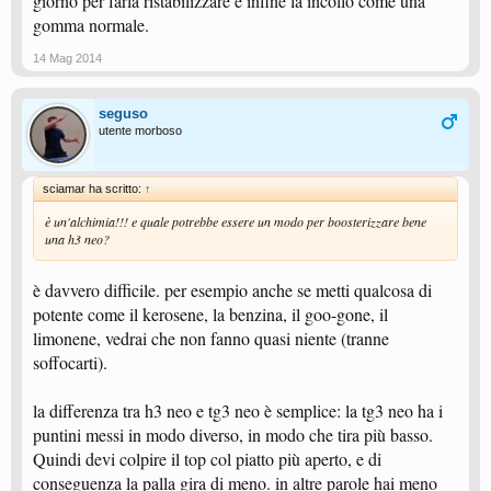
giorno per farla ristabilizzare e infine la incollo come una
gomma normale.
14 Mag 2014
seguso
utente morboso
sciamar ha scritto:
↑
è un'alchimia!!! e quale potrebbe essere un modo per boosterizzare bene
una h3 neo?
è davvero difficile. per esempio anche se metti qualcosa di
potente come il kerosene, la benzina, il goo-gone, il
limonene, vedrai che non fanno quasi niente (tranne
soffocarti).
la differenza tra h3 neo e tg3 neo è semplice: la tg3 neo ha i
puntini messi in modo diverso, in modo che tira più basso.
Quindi devi colpire il top col piatto più aperto, e di
conseguenza la palla gira di meno. in altre parole hai meno