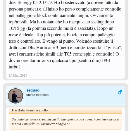
due Tenergy 05 2.1/1.9. Ho boosterizzato (a dovere fatto da
persona pratica) e all'inizio ho perso completamente controllo
nel palleggio e block continuamente lunghi. Ovviamente
top/missili. Ma ho notato che ho riacquistato feeling dopo
10/15 gg (la gomma secondo me si è assestata). Dopo un
mese è ideale. Top più potente, block in campo, palleggio
teso e controllato. E vengo al punto. Volendo sostituire il
dritto con Dhs Hurricane 3 (neo) e boosterizzando il "giusto",
avrei caratteristiche simili alle T05 come spin e controllo? O
dovrei orientarmi verso qualcosa tipo (sentito dire) JP01
turbo?
14 Mag 2014
seguso
utente morboso
The Brillant-one ha scritto:
↑
Secondo me invece sì perché ha il rettangolino con i numeri corrispondenti a
marca e modello sul topsheet!! Sbaglio??