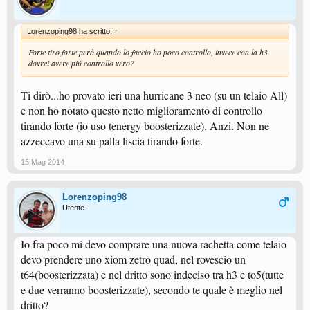
Lorenzoping98 ha scritto:
↑
Forte tiro forte però quando lo faccio ho poco controllo, invece con la h3
dovrei avere più controllo vero?
Ti dirò...ho provato ieri una hurricane 3 neo (su un telaio All)
e non ho notato questo netto miglioramento di controllo
tirando forte (io uso tenergy boosterizzate). Anzi. Non ne
azzeccavo una su palla liscia tirando forte.
15 Mag 2014
Lorenzoping98
Utente
Io fra poco mi devo comprare una nuova rachetta come telaio
devo prendere uno xiom zetro quad, nel rovescio un
t64(boosterizzata) e nel dritto sono indeciso tra h3 e to5(tutte
e due verranno boosterizzate), secondo te quale è meglio nel
dritto?