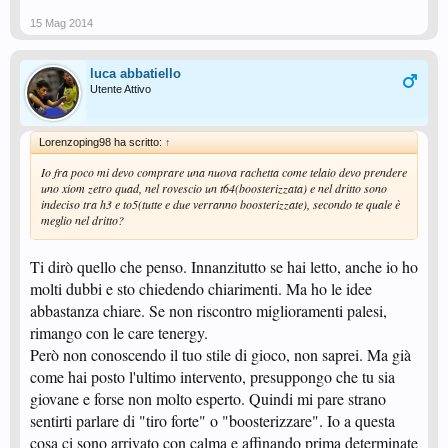
15 Mag 2014
luca abbatiello
Utente Attivo
Lorenzoping98 ha scritto:
↑
Io fra poco mi devo comprare una nuova rachetta come telaio devo prendere
uno xiom zetro quad, nel rovescio un t64(boosterizzata) e nel dritto sono
indeciso tra h3 e to5(tutte e due verranno boosterizzate), secondo te quale è
meglio nel dritto?
Ti dirò quello che penso. Innanzitutto se hai letto, anche io ho
molti dubbi e sto chiedendo chiarimenti. Ma ho le idee
abbastanza chiare. Se non riscontro miglioramenti palesi,
rimango con le care tenergy.
Però non conoscendo il tuo stile di gioco, non saprei. Ma già
come hai posto l'ultimo intervento, presuppongo che tu sia
giovane e forse non molto esperto. Quindi mi pare strano
sentirti parlare di "tiro forte" o "boosterizzare". Io a questa
cosa ci sono arrivato con calma e affinando prima determinate