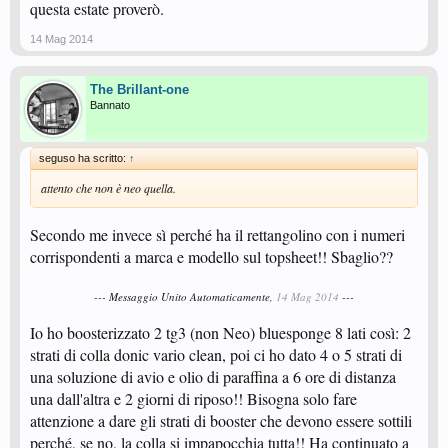
questa estate proverò.
14 Mag 2014
The Brillant-one
Bannato
seguso ha scritto:
↑
attento che non è neo quella.
Secondo me invece sì perché ha il rettangolino con i numeri
corrispondenti a marca e modello sul topsheet!! Sbaglio??
--- Messaggio Unito Automaticamente,
14 Mag 2014
---
Io ho boosterizzato 2 tg3 (non Neo) bluesponge 8 lati così: 2
strati di colla donic vario clean, poi ci ho dato 4 o 5 strati di
una soluzione di avio e olio di paraffina a 6 ore di distanza
una dall'altra e 2 giorni di riposo!! Bisogna solo fare
attenzione a dare gli strati di booster che devono essere sottili
perché, se no, la colla si impapocchia tutta!! Ha continuato a