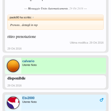
--- Messaggio Unito Automaticamente,
29 Ott 2016
---
paolo90 ha scritto:
↑
Prenoto.. dettagli in mp
ritiro prenotazione
Ultima modifica:
29 Ott 2016
29 Ott 2016
calvario
Utente Noto
disponibile
29 Ott 2016
Ebi2000
Utente Noto