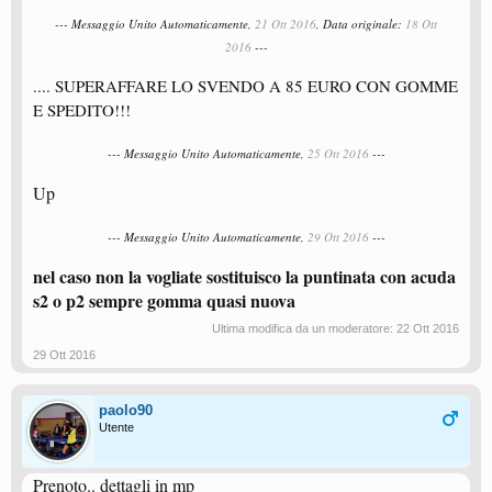
--- Messaggio Unito Automaticamente,
21 Ott 2016
, Data originale:
18 Ott
2016
---
.... SUPERAFFARE LO SVENDO A 85 EURO CON GOMME
E SPEDITO!!!
--- Messaggio Unito Automaticamente,
25 Ott 2016
---
Up
--- Messaggio Unito Automaticamente,
29 Ott 2016
---
nel caso non la vogliate sostituisco la puntinata con acuda
s2 o p2 sempre gomma quasi nuova
Ultima modifica da un moderatore:
22 Ott 2016
29 Ott 2016
paolo90
Utente
Prenoto.. dettagli in mp