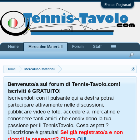
Entra o Registrati
Home
Forum
Staff
Mercatino Materiali
Home
Mercatino Materiali
Benvenuto/a sul forum di Tennis-Tavolo.com!
Iscriviti è GRATUITO!
Iscrivendoti con il pulsante qui a destra potrai
partecipare attivamente nelle discussioni,
pubblicare video e foto, accedere al mercatino e
conoscere tanti amici che condividono la tua
passione per il TennisTavolo. Cosa aspetti?
L'iscrizione è gratuita!
Sei già registrato/a e non
ricordi la password? Clicca
QUI
.