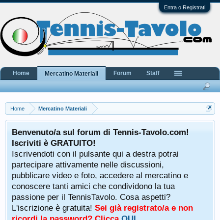
Entra o Registrati
Home
Forum
Staff
Mercatino Materiali
Home
Mercatino Materiali
Benvenuto/a sul forum di Tennis-Tavolo.com!
Iscriviti è GRATUITO!
Iscrivendoti con il pulsante qui a destra potrai
partecipare attivamente nelle discussioni,
pubblicare video e foto, accedere al mercatino e
conoscere tanti amici che condividono la tua
passione per il TennisTavolo. Cosa aspetti?
L'iscrizione è gratuita!
Sei già registrato/a e non
ricordi la password? Clicca
QUI
.