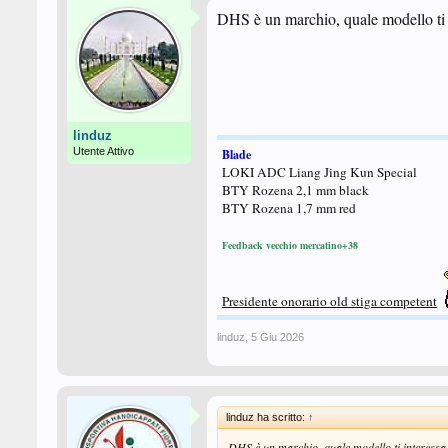
DHS è un marchio, quale modello ti 
linduz
Utente Attivo
Blade
LOKI ADC Liang Jing Kun Special
BTY Rozena 2,1 mm black
BTY Rozena 1,7 mm red
Feedback vecchio mercatino+38
Presidente onorario old stiga competent
linduz
,
5 Giu 2026
linduz ha scritto:
↑
DHS è un marchio, quale modello ti interessa