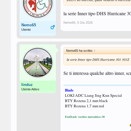
la serie Inner tipo DHS Hurricane 
Nemo65
,
5 Giu 2026
Nemo65
Utente
Nemo65 ha scritto:
↑
la serie Inner tipo DHS Hurricane 301 301Z
Se ti interessa qualche altro inner, sc
linduz
Utente Attivo
Blade
LOKI ADC Liang Jing Kun Special
BTY Rozena 2,1 mm black
BTY Rozena 1,7 mm red
Feedback vecchio mercatino+38