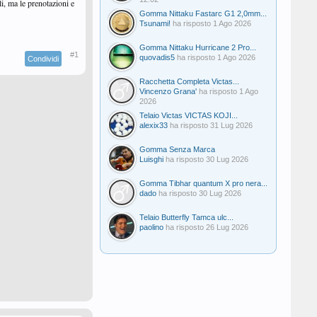
li, ma le prenotazioni e
Gomma Nittaku Fastarc G1 2,0mm...
Tsunami!
ha risposto
1 Ago 2026
Gomma Nittaku Hurricane 2 Pro...
#1
quovadis5
ha risposto
1 Ago 2026
Condividi
Racchetta Completa Victas...
Vincenzo Grana'
ha risposto
1 Ago
2026
Telaio Victas VICTAS KOJI...
alexix33
ha risposto
31 Lug 2026
Gomma Senza Marca
Luisghi
ha risposto
30 Lug 2026
Gomma Tibhar quantum X pro nera...
dado
ha risposto
30 Lug 2026
Telaio Butterfly Tamca ulc...
paolino
ha risposto
26 Lug 2026