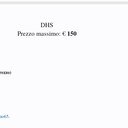
DHS
150
Prezzo massimo: €
rezzo)
emo65
.