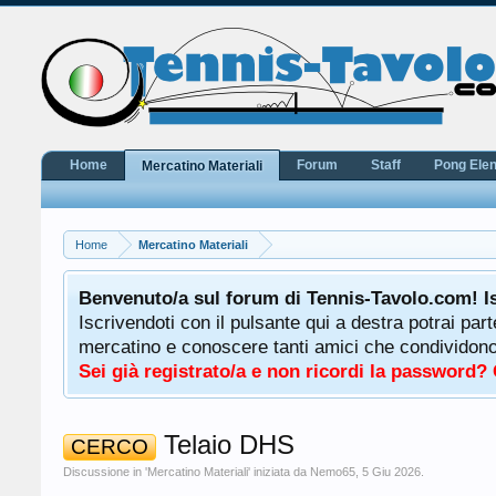
Home
Forum
Staff
Pong Ele
Mercatino Materiali
Home
Mercatino Materiali
potrà
Benvenuto/a sul forum di Tennis-Tavolo.com! I
uale
Iscrivendoti con il pulsante qui a destra potrai par
 ha a
mercatino e conoscere tanti amici che condividono l
Sei già registrato/a e non ricordi la password?
Telaio DHS
CERCO
Discussione in '
Mercatino Materiali
' iniziata da
Nemo65
,
5 Giu 2026
.