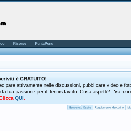
nco
Risorse
PuntaPong
scriviti è GRATUITO!
tecipare attivamente nelle discussioni, pubblicare video e fot
a tua passione per il TennisTavolo. Cosa aspetti? L'iscrizio
 Clicca
QUI
.
Benvenuto Ospite
Regolamento Mercatino
Ma