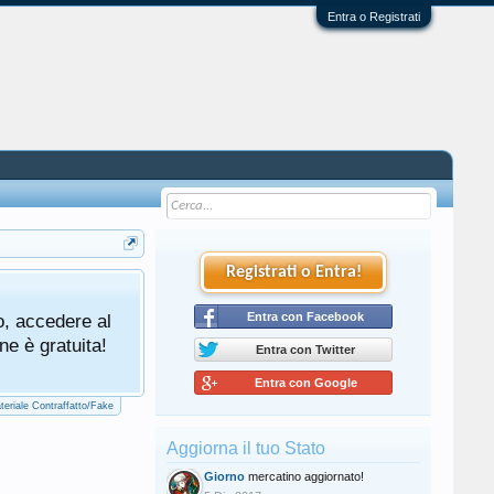
Entra o Registrati
Registrati o Entra!
Tutti gli utenti che partecipano al mercat
o, accedere al
cliccando qui di seguito:
Entra con Facebook
Regolamento Me
ne è gratuita!
Entra con Twitter
Entra con Google
teriale Contraffatto/Fake
Aggiorna il tuo Stato
Giorno
mercatino aggiornato!