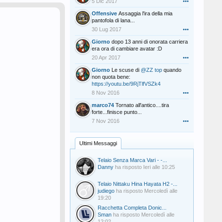
5 Dic 2017
•••
Offensive
Assaggia l'ira della mia
pantofola di lana...
30 Lug 2017
•••
Giorno
dopo 13 anni di onorata carriera
era ora di cambiare avatar :D
20 Apr 2017
•••
Giorno
Le scuse di
@ZZ top
quando
non quota bene:
https://youtu.be/9RjTlfVSZk4
8 Nov 2016
•••
marco74
Tornato all'antico....tira
forte...finisce punto...
7 Nov 2016
•••
Ultimi Messaggi
Telaio Senza Marca Vari - -...
Danny
ha risposto
Ieri alle 10:25
Telaio Nittaku Hina Hayata H2 -...
judiego
ha risposto
Mercoledì alle
19:20
Racchetta Completa Donic...
Sman
ha risposto
Mercoledì alle
12:02