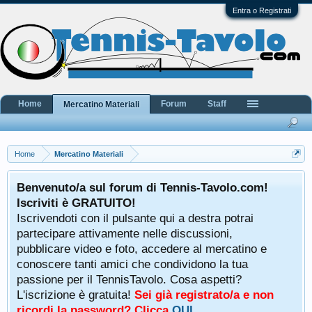
Entra o Registrati
Home
Forum
Staff
Mercatino Materiali
Home
Mercatino Materiali
Benvenuto/a sul forum di Tennis-Tavolo.com!
Iscriviti è GRATUITO!
Iscrivendoti con il pulsante qui a destra potrai
partecipare attivamente nelle discussioni,
pubblicare video e foto, accedere al mercatino e
conoscere tanti amici che condividono la tua
passione per il TennisTavolo. Cosa aspetti?
L'iscrizione è gratuita!
Sei già registrato/a e non
ricordi la password? Clicca
QUI
.