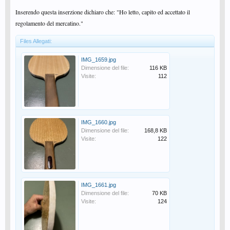
Inserendo questa inserzione dichiaro che: "Ho letto, capito ed accettato il
regolamento del mercatino."
Files Allegati:
IMG_1659.jpg
Dimensione del file:
116 KB
Visite:
112
IMG_1660.jpg
Dimensione del file:
168,8 KB
Visite:
122
IMG_1661.jpg
Dimensione del file:
70 KB
Visite:
124