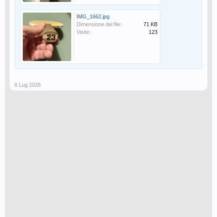
IMG_1662.jpg
Dimensione del file:
71 KB
Visite:
123
6 Lug 2026