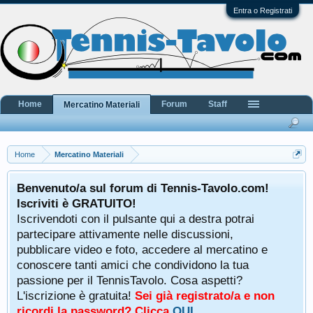
Entra o Registrati
Home
Forum
Staff
Mercatino Materiali
Home
Mercatino Materiali
Benvenuto/a sul forum di Tennis-Tavolo.com!
Iscriviti è GRATUITO!
Iscrivendoti con il pulsante qui a destra potrai
partecipare attivamente nelle discussioni,
pubblicare video e foto, accedere al mercatino e
conoscere tanti amici che condividono la tua
passione per il TennisTavolo. Cosa aspetti?
L'iscrizione è gratuita!
Sei già registrato/a e non
ricordi la password? Clicca
QUI
.