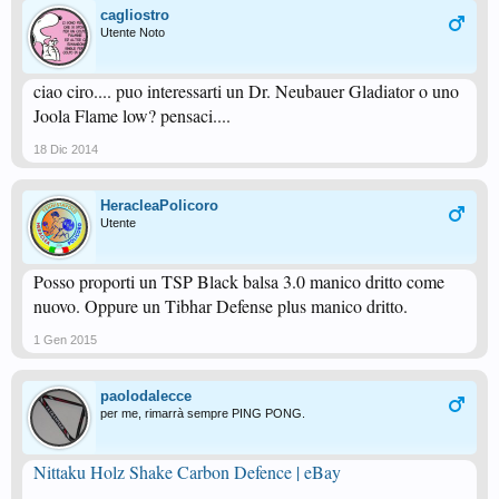
cagliostro
Utente Noto
ciao ciro.... puo interessarti un Dr. Neubauer Gladiator o uno
Joola Flame low? pensaci....
18 Dic 2014
HeracleaPolicoro
Utente
Posso proporti un TSP Black balsa 3.0 manico dritto come
nuovo. Oppure un Tibhar Defense plus manico dritto.
1 Gen 2015
paolodalecce
per me, rimarrà sempre PING PONG.
Nittaku Holz Shake Carbon Defence | eBay