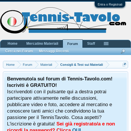
Entra o Registrati
Home
Mercatino Materiali
Staff
Forum
Cerca nei Forum
Messaggi Recenti
Home
Forum
Materiali
Consigli & Test sui Materiali
Benvenuto/a sul forum di Tennis-Tavolo.com!
Iscriviti è GRATUITO!
Iscrivendoti con il pulsante qui a destra potrai
partecipare attivamente nelle discussioni,
pubblicare video e foto, accedere al mercatino e
conoscere tanti amici che condividono la tua
passione per il TennisTavolo. Cosa aspetti?
L'iscrizione è gratuita!
Sei già registrato/a e non
ricordi la password? Clicca
QUI
.