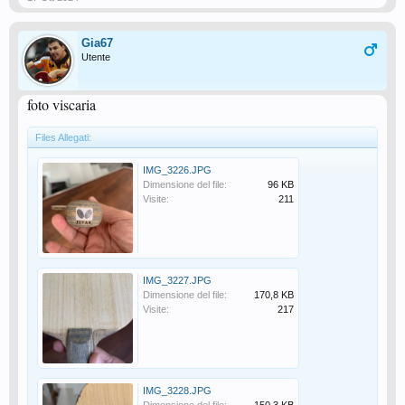
Gia67
Utente
foto viscaria
Files Allegati:
IMG_3226.JPG
Dimensione del file:
96 KB
Visite:
211
IMG_3227.JPG
Dimensione del file:
170,8 KB
Visite:
217
IMG_3228.JPG