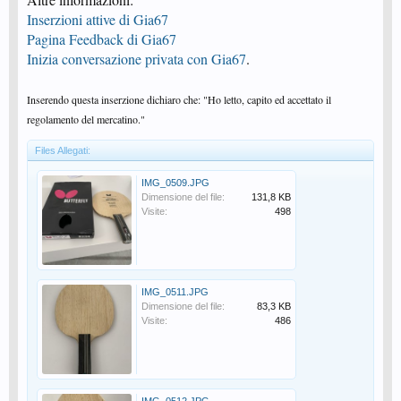
Inserzioni attive di Gia67
Pagina Feedback di Gia67
Inizia conversazione privata con Gia67
.
Inserendo questa inserzione dichiaro che: "Ho letto, capito ed accettato il
regolamento del mercatino."
Files Allegati:
IMG_0509.JPG
Dimensione del file:
131,8 KB
Visite:
498
IMG_0511.JPG
Dimensione del file:
83,3 KB
Visite:
486