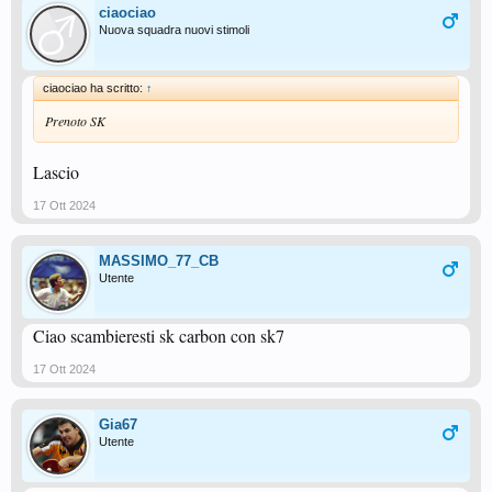
ciaociao
Nuova squadra nuovi stimoli
ciaociao ha scritto:
↑
Prenoto SK
Lascio
17 Ott 2024
MASSIMO_77_CB
Utente
Ciao scambieresti sk carbon con sk7
17 Ott 2024
Gia67
Utente