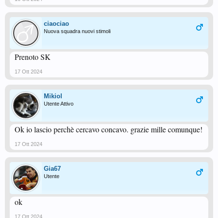
ciaociao
Nuova squadra nuovi stimoli
Prenoto SK
17 Ott 2024
Mikiol
Utente Attivo
Ok io lascio perchè cercavo concavo. grazie mille comunque!
17 Ott 2024
Gia67
Utente
ok
17 Ott 2024