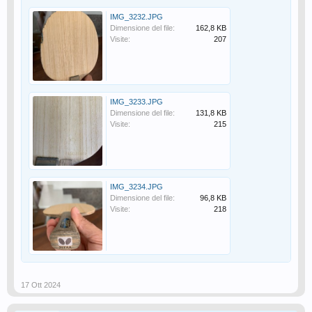
IMG_3232.JPG
Dimensione del file:
162,8 KB
Visite:
207
IMG_3233.JPG
Dimensione del file:
131,8 KB
Visite:
215
IMG_3234.JPG
Dimensione del file:
96,8 KB
Visite:
218
17 Ott 2024