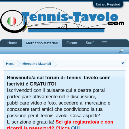
Entra o Registrati
Home
Forum
Staff
Mercatino Materiali
Home
Mercatino Materiali
Benvenuto/a sul forum di Tennis-Tavolo.com!
Iscriviti è GRATUITO!
Iscrivendoti con il pulsante qui a destra potrai
partecipare attivamente nelle discussioni,
pubblicare video e foto, accedere al mercatino e
conoscere tanti amici che condividono la tua
passione per il TennisTavolo. Cosa aspetti?
L'iscrizione è gratuita!
Sei già registrato/a e non
ricordi la password? Clicca
QUI
.