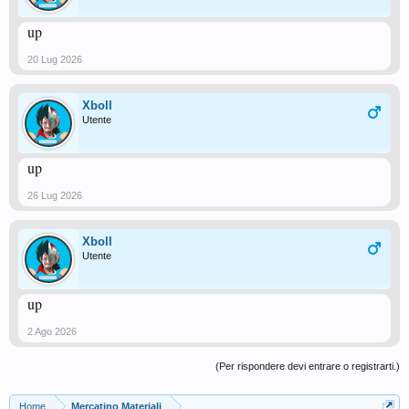
up
20 Lug 2026
Xboll
Utente
up
26 Lug 2026
Xboll
Utente
up
2 Ago 2026
(Per rispondere devi entrare o registrarti.)
Home
Mercatino Materiali