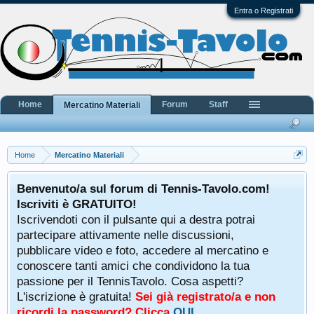
Entra o Registrati
Home
Forum
Staff
Mercatino Materiali
Home
Mercatino Materiali
Benvenuto/a sul forum di Tennis-Tavolo.com!
Iscriviti è GRATUITO!
Iscrivendoti con il pulsante qui a destra potrai
partecipare attivamente nelle discussioni,
pubblicare video e foto, accedere al mercatino e
conoscere tanti amici che condividono la tua
passione per il TennisTavolo. Cosa aspetti?
L'iscrizione è gratuita!
Sei già registrato/a e non
ricordi la password? Clicca
QUI
.