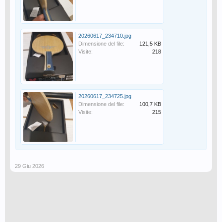
20260617_234710.jpg
Dimensione del file:
121,5 KB
Visite:
218
20260617_234725.jpg
Dimensione del file:
100,7 KB
Visite:
215
29 Giu 2026