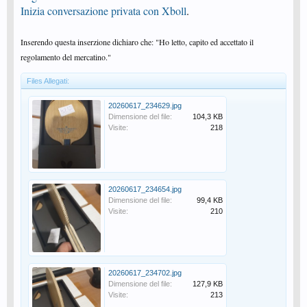
Inizia conversazione privata con Xboll
.
Inserendo questa inserzione dichiaro che: "Ho letto, capito ed accettato il
regolamento del mercatino."
Files Allegati:
20260617_234629.jpg
Dimensione del file:
104,3 KB
Visite:
218
20260617_234654.jpg
Dimensione del file:
99,4 KB
Visite:
210
20260617_234702.jpg
Dimensione del file:
127,9 KB
Visite:
213