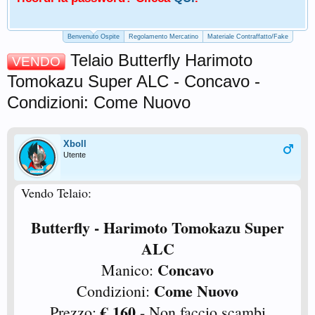
Benvenuto Ospite
Regolamento Mercatino
Materiale Contraffatto/Fake
Telaio Butterfly Harimoto
VENDO
Tomokazu Super ALC - Concavo -
Condizioni: Come Nuovo
Xboll
Utente
Vendo Telaio:
Butterfly - Harimoto Tomokazu Super
ALC
Concavo
Manico:
Come Nuovo
Condizioni:
€ 160
Prezzo:
- Non faccio scambi