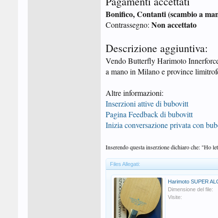
Pagamenti accettati
Bonifico, Contanti (scambio a ma
Non accettato
Contrassegno:
Descrizione aggiuntiva:
Vendo Butterfly Harimoto Innerforce
a mano in Milano e province limitrof
Altre informazioni:
Inserzioni attive di bubovitt
Pagina Feedback di bubovitt
Inizia conversazione privata con bub
Inserendo questa inserzione dichiaro che: "Ho lett
Files Allegati:
Harimoto SUPER AL
Dimensione del file:
Visite: