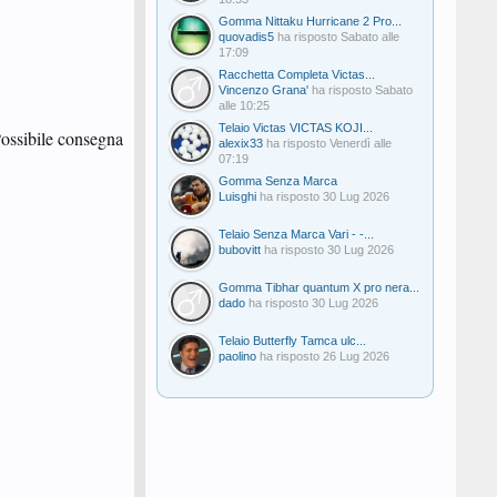
Gomma Nittaku Hurricane 2 Pro...
quovadis5
ha risposto
Sabato alle
17:09
Racchetta Completa Victas...
Vincenzo Grana'
ha risposto
Sabato
alle 10:25
Telaio Victas VICTAS KOJI...
ossibile consegna
alexix33
ha risposto
Venerdì alle
07:19
Gomma Senza Marca
Luisghi
ha risposto
30 Lug 2026
Telaio Senza Marca Vari - -...
bubovitt
ha risposto
30 Lug 2026
Gomma Tibhar quantum X pro nera...
dado
ha risposto
30 Lug 2026
Telaio Butterfly Tamca ulc...
paolino
ha risposto
26 Lug 2026