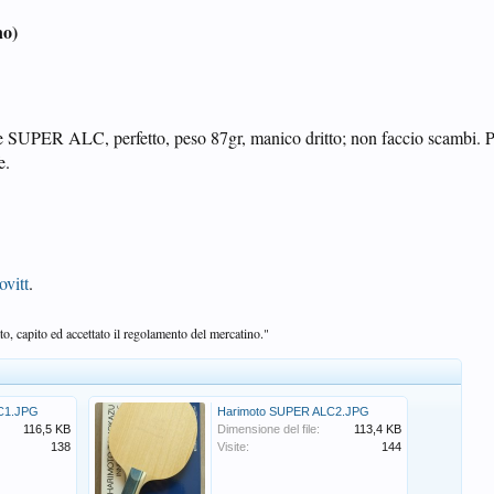
no)
 SUPER ALC, perfetto, peso 87gr, manico dritto; non faccio scambi. P
e.
ovitt
.
o, capito ed accettato il regolamento del mercatino."
C1.JPG
Harimoto SUPER ALC2.JPG
116,5 KB
Dimensione del file:
113,4 KB
138
Visite:
144