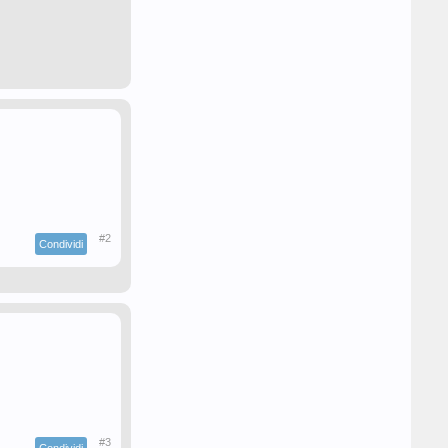
#2
Condividi
#3