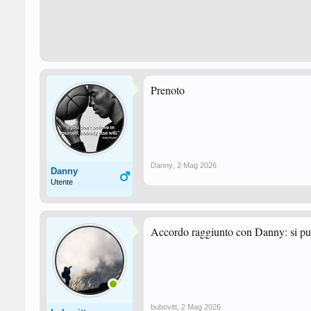
Prenoto
Danny
,
2 Mag 2026
Danny
Utente
Accordo raggiunto con Danny: si può
bubovitt
,
2 Mag 2026