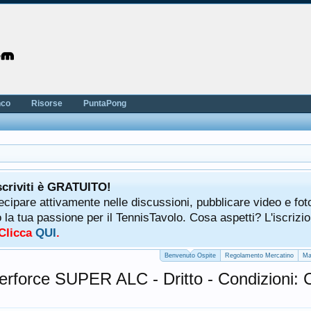
nco
Risorse
PuntaPong
scriviti è GRATUITO!
tecipare attivamente nelle discussioni, pubblicare video e fot
a tua passione per il TennisTavolo. Cosa aspetti? L'iscrizio
 Clicca
QUI
.
Benvenuto Ospite
Regolamento Mercatino
Ma
nnerforce SUPER ALC - Dritto - Condizioni