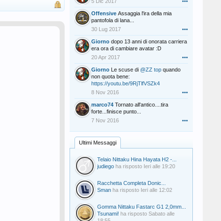
5 Dic 2017
•••
Offensive
Assaggia l'ira della mia
pantofola di lana...
30 Lug 2017
•••
Giorno
dopo 13 anni di onorata carriera
era ora di cambiare avatar :D
20 Apr 2017
•••
Giorno
Le scuse di
@ZZ top
quando
non quota bene:
https://youtu.be/9RjTlfVSZk4
8 Nov 2016
•••
marco74
Tornato all'antico....tira
forte...finisce punto...
7 Nov 2016
•••
Ultimi Messaggi
Telaio Nittaku Hina Hayata H2 -...
judiego
ha risposto
Ieri alle 19:20
Racchetta Completa Donic...
Sman
ha risposto
Ieri alle 12:02
Gomma Nittaku Fastarc G1 2,0mm...
Tsunami!
ha risposto
Sabato alle
18:55