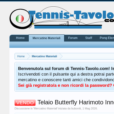
Home
Forum
Staff
Pong Ele
Mercatino Materiali
Home
Mercatino Materiali
potrà
Benvenuto/a sul forum di Tennis-Tavolo.com! I
uale
Iscrivendoti con il pulsante qui a destra potrai par
 ha a
mercatino e conoscere tanti amici che condividono l
Sei già registrato/a e non ricordi la password?
Telaio Butterfly Harimoto I
VENDO
Discussione in '
Mercatino Materiali
' iniziata da
bubovitt
,
1 Mag 2026
.