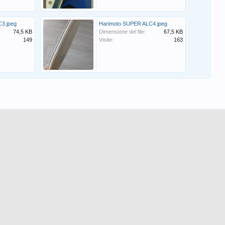
3.jpeg
Harimoto SUPER ALC4.jpeg
74,5 KB
Dimensione del file:
67,5 KB
149
Visite:
163