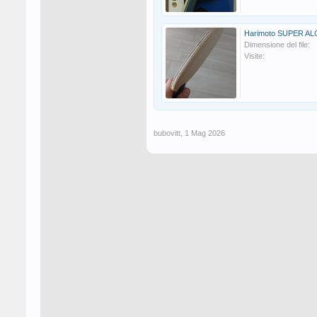
Harimoto SUPER ALC
Dimensione del file:
Visite:
bubovitt
,
1 Mag 2026