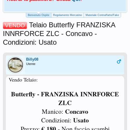
Benvenuto Ospite
Regolamento Mercatino
Materiale Contraffatto/Fake
Telaio Butterfly FRANZISKA
VENDO
INNRFORCE ZLC - Concavo -
Condizioni: Usato
Billy08
Utente
Vendo Telaio:
Butterfly - FRANZISKA INNRFORCE
ZLC
Concavo
Manico:
Usato
Condizioni:
€ 180
Prezzo:
- Non faccio scambi