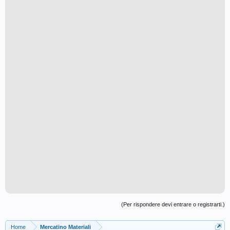
(Per rispondere devi entrare o registrarti.)
Home
Mercatino Materiali