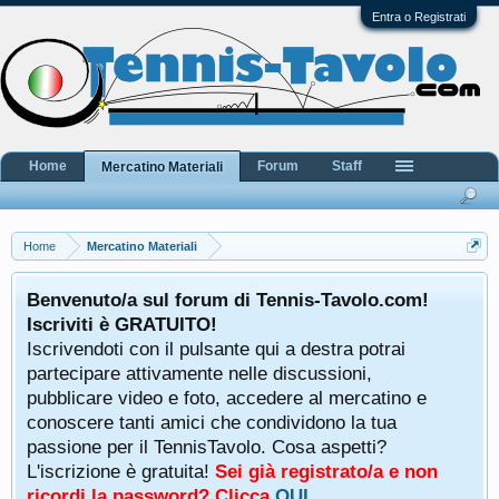
Entra o Registrati
Home
Forum
Staff
Mercatino Materiali
Home
Mercatino Materiali
Benvenuto/a sul forum di Tennis-Tavolo.com!
Iscriviti è GRATUITO!
Iscrivendoti con il pulsante qui a destra potrai
partecipare attivamente nelle discussioni,
pubblicare video e foto, accedere al mercatino e
conoscere tanti amici che condividono la tua
passione per il TennisTavolo. Cosa aspetti?
L'iscrizione è gratuita!
Sei già registrato/a e non
ricordi la password? Clicca
QUI
.