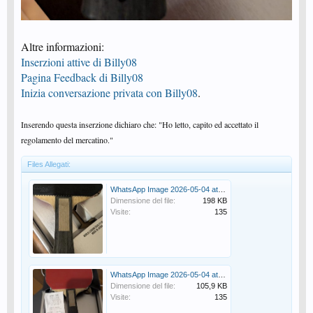
Altre informazioni:
Inserzioni attive di Billy08
Pagina Feedback di Billy08
Inizia conversazione privata con Billy08
.
Inserendo questa inserzione dichiaro che: "Ho letto, capito ed accettato il
regolamento del mercatino."
Files Allegati:
WhatsApp Image 2026-05-04 at 23.04.48 (1).jpeg
Dimensione del file:
198 KB
Visite:
135
WhatsApp Image 2026-05-04 at 23.04.48.jpeg
Dimensione del file:
105,9 KB
Visite:
135