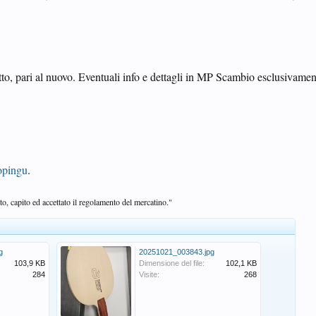
etto, pari al nuovo. Eventuali info e dettagli in MP Scambio esclusivame
lopingu
.
o, capito ed accettato il regolamento del mercatino."
g
20251021_003843.jpg
103,9 KB
Dimensione del file:
102,1 KB
284
Visite:
268