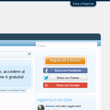
Entra o Registrati
Registrati o Entra!
Tutti gli utenti che partecipano al mercat
o, accedere al
cliccando qui di seguito:
Entra con Facebook
Regolamento Me
ne è gratuita!
Entra con Twitter
Entra con Google
teriale Contraffatto/Fake
Aggiorna il tuo Stato
Giorno
mercatino aggiornato!