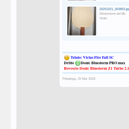
20251021_003853.jp
Dimensione del file:
Visite:
Telaio: Victas Fire Fall SC
Dritto
Donic Bluestorm PRO max
Rovescio Donic Bluestorm Z1 Turbo 2.
Pelopingu
,
25 Mar 2026