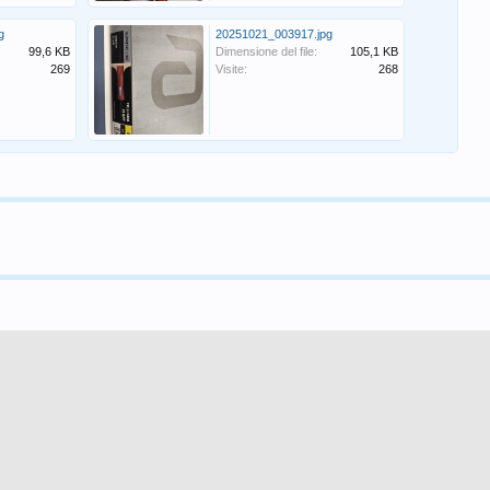
g
20251021_003917.jpg
99,6 KB
Dimensione del file:
105,1 KB
269
Visite:
268
1