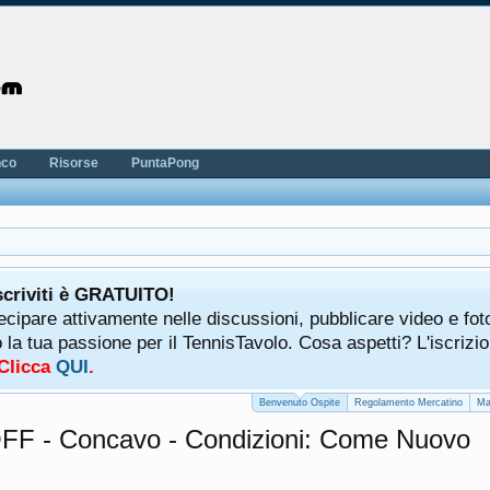
nco
Risorse
PuntaPong
scriviti è GRATUITO!
tecipare attivamente nelle discussioni, pubblicare video e fot
a tua passione per il TennisTavolo. Cosa aspetti? L'iscrizio
 Clicca
QUI
.
Benvenuto Ospite
Regolamento Mercatino
Ma
FF - Concavo - Condizioni: Come Nuovo