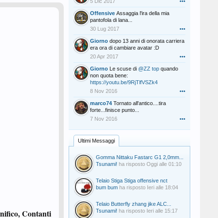
5 Dic 2017
•••
Offensive
Assaggia l'ira della mia
pantofola di lana...
30 Lug 2017
•••
Giorno
dopo 13 anni di onorata carriera
era ora di cambiare avatar :D
20 Apr 2017
•••
Giorno
Le scuse di
@ZZ top
quando
non quota bene:
https://youtu.be/9RjTlfVSZk4
8 Nov 2016
•••
marco74
Tornato all'antico....tira
forte...finisce punto...
7 Nov 2016
•••
Ultimi Messaggi
Gomma Nittaku Fastarc G1 2,0mm...
Tsunami!
ha risposto
Oggi alle 01:10
Telaio Stiga Stiga offensive nct
bum bum
ha risposto
Ieri alle 18:04
Telaio Butterfly zhang jike ALC...
nifico, Contanti
Tsunami!
ha risposto
Ieri alle 15:17