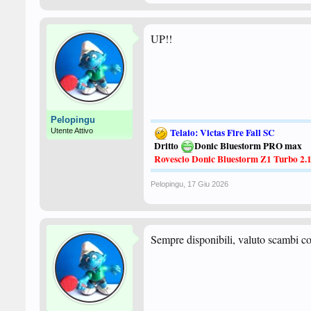
UP!!
Pelopingu
Telaio: Victas Fire Fall SC
Utente Attivo
Dritto
Donic Bluestorm PRO max
Rovescio Donic Bluestorm Z1 Turbo 2.
Pelopingu
,
17 Giu 2026
Sempre disponibili, valuto scambi co