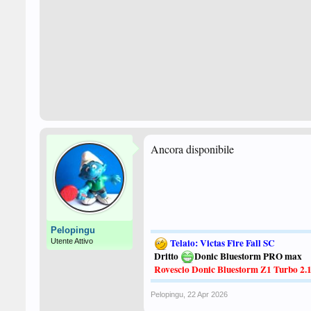
Ancora disponibile
Pelopingu
Telaio: Victas Fire Fall SC
Utente Attivo
Dritto
Donic Bluestorm PRO max
Rovescio Donic Bluestorm Z1 Turbo 2.
Pelopingu
,
22 Apr 2026