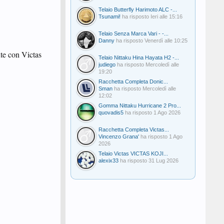
Telaio Butterfly Harimoto ALC -...
Tsunami!
ha risposto
Ieri alle 15:16
Telaio Senza Marca Vari - -...
Danny
ha risposto
Venerdì alle 10:25
nte con Victas
Telaio Nittaku Hina Hayata H2 -...
judiego
ha risposto
Mercoledì alle
19:20
Racchetta Completa Donic...
Sman
ha risposto
Mercoledì alle
12:02
Gomma Nittaku Hurricane 2 Pro...
quovadis5
ha risposto
1 Ago 2026
Racchetta Completa Victas...
Vincenzo Grana'
ha risposto
1 Ago
2026
Telaio Victas VICTAS KOJI...
alexix33
ha risposto
31 Lug 2026