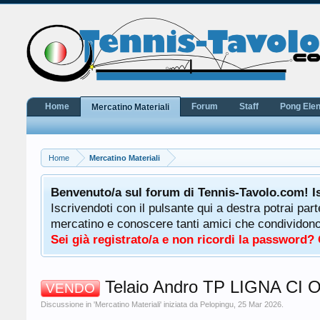
Home
Forum
Staff
Pong Ele
Mercatino Materiali
Home
Mercatino Materiali
potrà
Benvenuto/a sul forum di Tennis-Tavolo.com! I
uale
Iscrivendoti con il pulsante qui a destra potrai par
 ha a
mercatino e conoscere tanti amici che condividono l
Sei già registrato/a e non ricordi la password?
Telaio Andro TP LIGNA CI O
VENDO
Discussione in '
Mercatino Materiali
' iniziata da
Pelopingu
,
25 Mar 2026
.