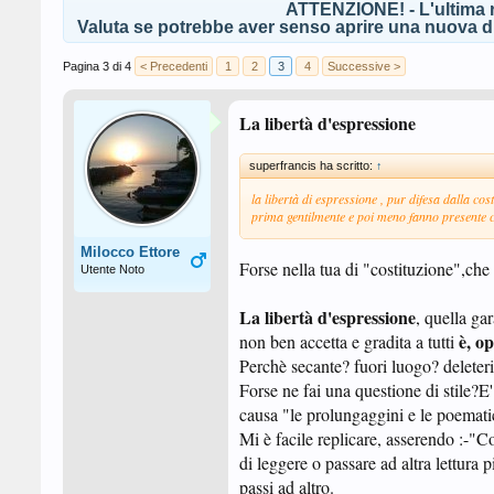
ATTENZIONE! - L'ultima r
Valuta se potrebbe aver senso aprire una nuova di
Pagina 3 di 4
< Precedenti
1
2
3
4
Successive >
La libertà d'espressione
superfrancis ha scritto:
↑
la libertà di espressione , pur difesa dalla cos
prima gentilmente e poi meno fanno presente c
Milocco Ettore
Forse nella tua di "costituzione",che 
Utente Noto
La libertà d'espressione
, quella ga
è, o
non ben accetta e gradita a tutti
Perchè secante? fuori luogo? deleteri
Forse ne fai una questione di stile?E'
causa "le prolungaggini e le poemati
Mi è facile replicare, asserendo :-"C
di leggere o passare ad altra lettura
passi ad altro.