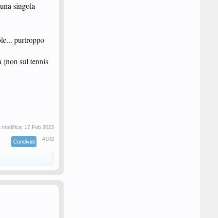
una singola
e... purtroppo
a (non sul tennis
a modifica:
17 Feb 2023
#102
Condividi