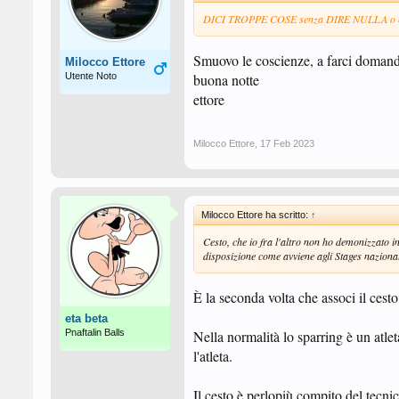
DICI TROPPE COSE senza DIRE NULLA o me
Smuovo le coscienze, a farci domande
Milocco Ettore
Utente Noto
buona notte
ettore
Milocco Ettore
,
17 Feb 2023
Milocco Ettore ha scritto:
↑
Cesto, che io fra l'altro non ho demonizzato i
disposizione come avviene agli Stages nazional
È la seconda volta che associ il cesto 
eta beta
Pnaftalin Balls
Nella normalità lo sparring è un atleta
l'atleta.
Il cesto è perlopiù compito del tecnic