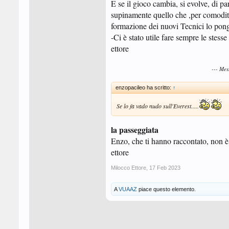
E se il gioco cambia, si evolve, di pa
supinamente quello che ,per comodità 
formazione dei nuovi Tecnici lo pong
-Ci è stato utile fare sempre le stess
ettore
--- Me
enzopacileo ha scritto:
↑
Se lo fa vado nudo sull'Everest.....
la passeggiata
Enzo, che ti hanno raccontato, non è
ettore
Milocco Ettore
,
17 Feb 2023
A
VUAAZ
piace questo elemento.