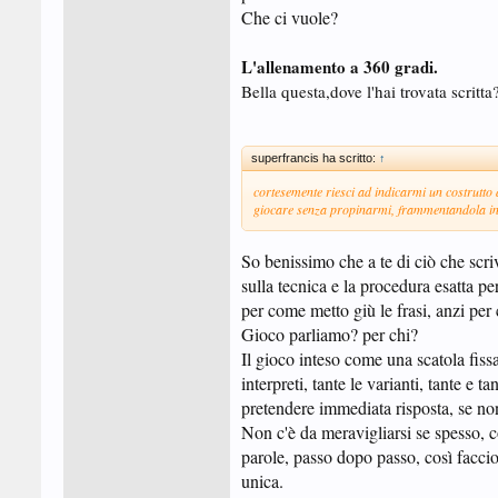
Che ci vuole?
L'allenamento a 360 gradi.
Bella questa,dove l'hai trovata scritta
superfrancis ha scritto:
↑
cortesemente riesci ad indicarmi un costrutt
giocare senza propinarmi, frammentandola in 
So benissimo che a te di ciò che scr
sulla tecnica e la procedura esatta p
per come metto giù le frasi, anzi pe
Gioco parliamo? per chi?
Il gioco inteso come una scatola fiss
interpreti, tante le varianti, tante e 
pretendere immediata risposta, se non
Non c'è da meravigliarsi se spesso, c
parole, passo dopo passo, così faccio
unica.