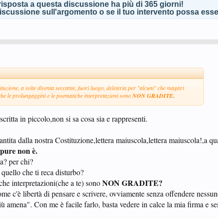
isposta a questa discussione ha più di 365 giorni!
scussione sull'argomento o se il tuo intervento possa esser
tituzione, a volte diventa seccante, fuori luogo, deleteria per "alcuni" che magari
he le prolungaggini e le poematiche interpretazioni sono
NON GRADITE
.
scritta in piccolo,non si sa cosa sia e rappresenti.
rantita dalla nostra Costituzione,lettera maiuscola,lettera maiuscola!,a q
ppure non è.
a? per chi?
 quello che ti reca disturbo?
NON GRADITE?
che interpretazioni(che a te) sono
ome c'è libertà di pensare e scrivere, ovviamente senza offendere nessuno
 più amena". Con me è facile farlo, basta vedere in calce la mia firma e 