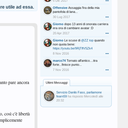
5 Dic 2017
•••
e utile ad essa.
Offensive
Assaggia l'ira della mia
pantofola di lana...
30 Lug 2017
•••
Giorno
dopo 13 anni di onorata carriera
era ora di cambiare avatar :D
20 Apr 2017
•••
Giorno
Le scuse di
@ZZ top
quando
non quota bene:
https://youtu.be/9RjTlfVSZk4
8 Nov 2016
•••
marco74
Tornato all'antico....tira
forte...finisce punto...
7 Nov 2016
•••
uanto pare ancora
Ultimi Messaggi
Servizio Danilo Faso, parliamone
fearn59
ha risposto
Mercoledì alle
20:32
, così c'è libertà
semplicemente