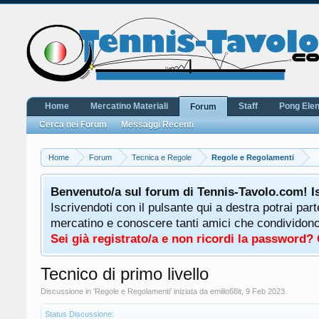
Home
Mercatino Materiali
Staff
Pong Ele
Forum
Cerca nei Forum
Messaggi Recenti
Home
Forum
Tecnica e Regole
Regole e Regolamenti
Benvenuto/a sul forum di Tennis-Tavolo.com! I
Iscrivendoti con il pulsante qui a destra potrai par
mercatino e conoscere tanti amici che condividono l
Sei già registrato/a e non ricordi la password?
Tecnico di primo livello
Discussione in '
Regole e Regolamenti
' iniziata da
emilio68it
,
9 Feb 2023
.
Status Discussione: