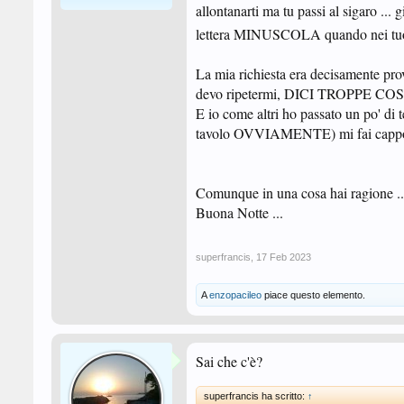
allontanarti ma tu passi al sigaro
lettera MINUSCOLA quando nei tuoi 
La mia richiesta era decisamente p
devo ripetermi, DICI TROPPE COS
E io come altri ho passato un po' di 
tavolo OVVIAMENTE) mi fai cappot
Comunque in una cosa hai ragione
Buona Notte ...
superfrancis
,
17 Feb 2023
A
enzopacileo
piace questo elemento.
Sai che c'è?
superfrancis ha scritto:
↑