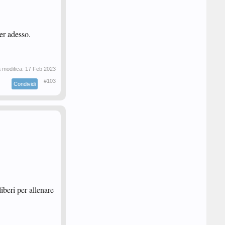
er adesso.
a modifica:
17 Feb 2023
#103
Condividi
liberi per allenare