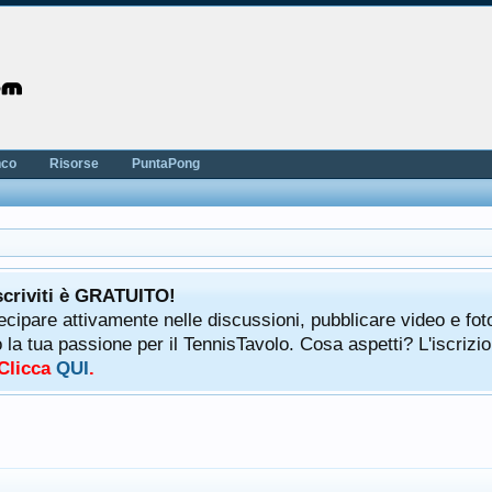
nco
Risorse
PuntaPong
scriviti è GRATUITO!
tecipare attivamente nelle discussioni, pubblicare video e fot
a tua passione per il TennisTavolo. Cosa aspetti? L'iscrizio
 Clicca
QUI
.