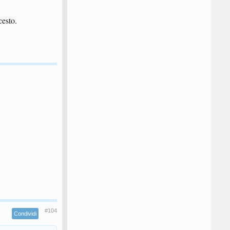
cesto.
#104
Condividi