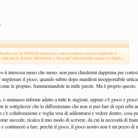
?
o da parte tua che INSEGNA una tecnica o una procedura esatta per migliorare a
mille parole, la frase "allenamento a 360 gradi" dimostrerebbe quanto mi sbaglio
...
ivo ti interessa meno che meno, non puoi chiedermi dapprima per cortes
er migliorare il gioco, quando subito dopo manifesti insopportabile urtica
r come le propino, frammentandole in mille parole. Ma è proprio questo, 
a, o ammasso informe adatto a tutte le stagioni, oppure c'è gioco e gioco
tante le sottigliezze che lo differenziano che non si può fare di ogni erba u
 c'è collaborazione e voglia vera di addentrarsi e vedere dentro, cosa pe
ome succede, ricalca il mio modo di scrivere, da cui la necessità di fra
 e continuerò a fare, perchè il gioco, il gioco nostro non è un pezzo di 