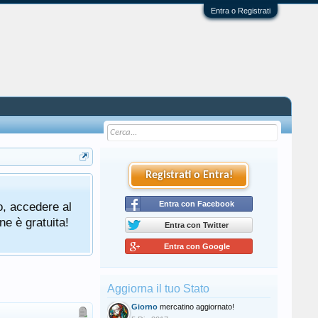
Entra o Registrati
Registrati o Entra!
o, accedere al
Entra con Facebook
ne è gratuita!
Entra con Twitter
Entra con Google
Aggiorna il tuo Stato
Giorno
mercatino aggiornato!