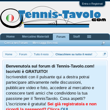
Entra o Registrati
Home
Mercatino Materiali
Staff
Forum
Cerca nei Forum
Messaggi Recenti
Home
Forum
Tutto il resto
Chiacchiere su tutto il resto!
Benvenuto/a sul forum di Tennis-Tavolo.com!
Iscriviti è GRATUITO!
Iscrivendoti con il pulsante qui a destra potrai
partecipare attivamente nelle discussioni,
pubblicare video e foto, accedere al mercatino e
conoscere tanti amici che condividono la tua
passione per il TennisTavolo. Cosa aspetti?
L'iscrizione è gratuita!
Sei già registrato/a e non
ricordi la password? Clicca
QUI
.