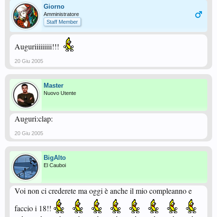
Giorno
Amministratore
Staff Member
Auguriiiiiiiii!!!
20 Giu 2005
Master
Nuovo Utente
Auguri:clap:
20 Giu 2005
BigAlto
El Cauboi
Voi non ci crederete ma oggi è anche il mio compleanno e
faccio i 18!!