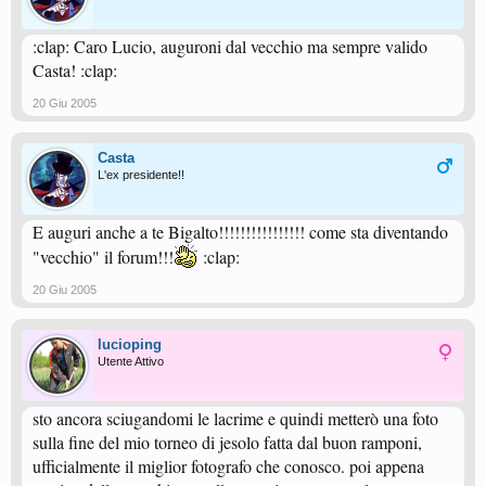
:clap: Caro Lucio, auguroni dal vecchio ma sempre valido
Casta! :clap:
20 Giu 2005
Casta
L'ex presidente!!
E auguri anche a te Bigalto!!!!!!!!!!!!!!!! come sta diventando
"vecchio" il forum!!!
:clap:
20 Giu 2005
lucioping
Utente Attivo
sto ancora sciugandomi le lacrime e quindi metterò una foto
sulla fine del mio torneo di jesolo fatta dal buon ramponi,
ufficialmente il miglior fotografo che conosco. poi appena