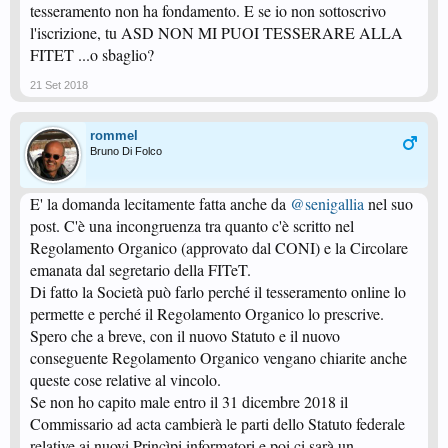
tesseramento non ha fondamento. E se io non sottoscrivo
l'iscrizione, tu ASD NON MI PUOI TESSERARE ALLA
FITET ...o sbaglio?
21 Set 2018
rommel
Bruno Di Folco
E' la domanda lecitamente fatta anche da
@senigallia
nel suo
post. C'è una incongruenza tra quanto c'è scritto nel
Regolamento Organico (approvato dal CONI) e la Circolare
emanata dal segretario della FITeT.
Di fatto la Società può farlo perché il tesseramento online lo
permette e perché il Regolamento Organico lo prescrive.
Spero che a breve, con il nuovo Statuto e il nuovo
conseguente Regolamento Organico vengano chiarite anche
queste cose relative al vincolo.
Se non ho capito male entro il 31 dicembre 2018 il
Commissario ad acta cambierà le parti dello Statuto federale
relative ai nuovi Princìpi informatori e poi ci sarà un