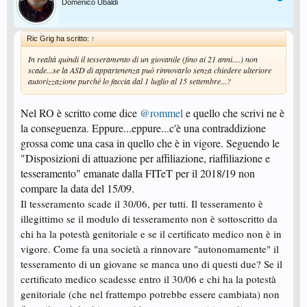
Domenico Ubaldi
Ric Grig ha scritto:
↑
In realtà quindi il tesseramento di un giovanile (fino ai 21 anni....) non
scade...se la ASD di appartenenza può rinnovarlo senza chiedere ulteriore
autorizzazione purché lo faccia dal 1 luglio al 15 settembre...?
Nel RO è scritto come dice
@rommel
e quello che scrivi ne è
la conseguenza. Eppure...eppure...c'è una contraddizione
grossa come una casa in quello che è in vigore. Seguendo le
"Disposizioni di attuazione per affiliazione, riaffiliazione e
tesseramento" emanate dalla FITeT per il 2018/19 non
compare la data del 15/09.
Il tesseramento scade il 30/06, per tutti. Il tesseramento è
illegittimo se il modulo di tesseramento non è sottoscritto da
chi ha la potestà genitoriale e se il certificato medico non è in
vigore. Come fa una società a rinnovare "autonomamente" il
tesseramento di un giovane se manca uno di questi due? Se il
certificato medico scadesse entro il 30/06 e chi ha la potestà
genitoriale (che nel frattempo potrebbe essere cambiata) non