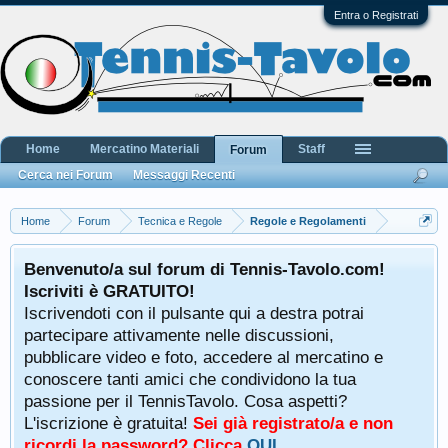
Entra o Registrati
Home
Mercatino Materiali
Staff
Forum
Cerca nei Forum
Messaggi Recenti
Home
Forum
Tecnica e Regole
Regole e Regolamenti
Benvenuto/a sul forum di Tennis-Tavolo.com!
Iscriviti è GRATUITO!
Iscrivendoti con il pulsante qui a destra potrai
partecipare attivamente nelle discussioni,
pubblicare video e foto, accedere al mercatino e
conoscere tanti amici che condividono la tua
passione per il TennisTavolo. Cosa aspetti?
L'iscrizione è gratuita!
Sei già registrato/a e non
ricordi la password? Clicca
QUI
.