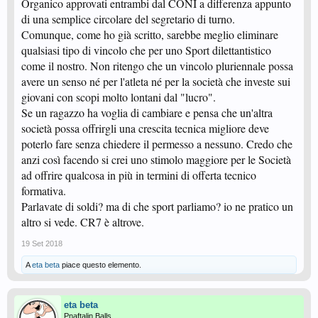
Organico approvati entrambi dal CONI a differenza appunto
di una semplice circolare del segretario di turno.
Comunque, come ho già scritto, sarebbe meglio eliminare
qualsiasi tipo di vincolo che per uno Sport dilettantistico
come il nostro. Non ritengo che un vincolo pluriennale possa
avere un senso né per l'atleta né per la società che investe sui
giovani con scopi molto lontani dal "lucro".
Se un ragazzo ha voglia di cambiare e pensa che un'altra
società possa offrirgli una crescita tecnica migliore deve
poterlo fare senza chiedere il permesso a nessuno. Credo che
anzi così facendo si crei uno stimolo maggiore per le Società
ad offrire qualcosa in più in termini di offerta tecnico
formativa.
Parlavate di soldi? ma di che sport parliamo? io ne pratico un
altro si vede. CR7 è altrove.
19 Set 2018
A
eta beta
piace questo elemento.
eta beta
Pnaftalin Balls