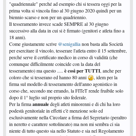
"quadriennale" perché ad esempio chi si tessera oggi per la
prima volta si vincola fino al 30 giugno 2020 quindi per un
biennio scarso e non per un quadriennio.
Il tesseramento invece scade SEMPRE al 30 giugno
successivo alla data in cui si è firmato (genitori e atleta fino a
18 anni).
Come giustamente scrive
@senigallia
non basta alla Società
per esercitare il vincolo, tesserare l'atleta entro il 15 settembre,
perché serve il certificato medico in corso di validità (che
comunque difficilmente coincide con la data del
è così per TUTTI
tesseramento) ma questo .....
, anche per
coloro che si tesserano ed hanno 80 anni
, idem per la
firma sul modello di tesseramento dell'anno agonistico in
corso che, secondo me errando, la FITeT rende fruibile solo
dopo il 1° luglio sul proprio sito federale.
annuale
Per la firma
degli atleti minorenni e di chi ha loro
podestà genitoriale in effetti c'è menzione solo ed
esclusivamente nella Circolare a firma del Segretario (peraltro
in neretto e carattere sottolineato) ma non mi sembra ci sia
niente di tutto questo sia nello Statuto e sia nel Regolamento