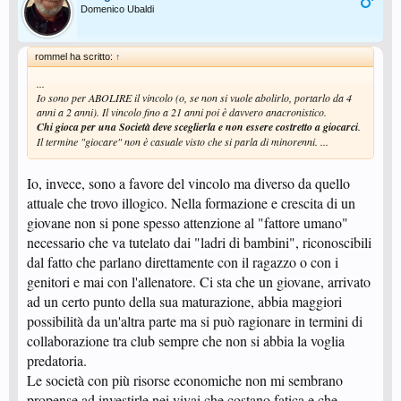
Domenico Ubaldi
rommel ha scritto:
↑
...
Io sono per ABOLIRE il vincolo (o, se non si vuole abolirlo, portarlo da 4
anni a 2 anni). Il vincolo fino a 21 anni poi è davvero anacronistico.
Chi gioca per una Società deve sceglierla e non essere costretto a giocarci
.
Il termine "giocare" non è casuale visto che si parla di minorenni. ...
Io, invece, sono a favore del vincolo ma diverso da quello
attuale che trovo illogico. Nella formazione e crescita di un
giovane non si pone spesso attenzione al "fattore umano"
necessario che va tutelato dai "ladri di bambini", riconoscibili
dal fatto che parlano direttamente con il ragazzo o con i
genitori e mai con l'allenatore. Ci sta che un giovane, arrivato
ad un certo punto della sua maturazione, abbia maggiori
possibilità da un'altra parte ma si può ragionare in termini di
collaborazione tra club sempre che non si abbia la voglia
predatoria.
Le società con più risorse economiche non mi sembrano
propense ad investirle nei vivai che costano fatica e che