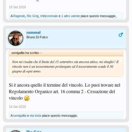
18 Set 2018
A
Ragnolo
,
Ric Grig
,
tritticorenale
e
1 altro utente
piace questo messaggio.
rommel
Bruno Di Folco
senigallia ha scritto:
↑
Non mi risulta che il limite del 15 settembre sia ancora attivo, mi sbaglio? Il
vincolo non è un tesseramento prolungato ed il tesseramento scade il 30
giugno di ogni anno.
Si è ancora quello il termine del vincolo. Lo puoi trovare nel
Regolamento Organico art. 16 comma 2 - Cessazione del
vincolo
18 Set 2018
A
senigallia
e
eta beta
piace questo messaggio.