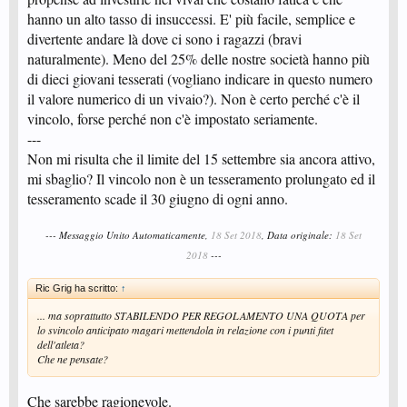
hanno un alto tasso di insuccessi. E' più facile, semplice e
divertente andare là dove ci sono i ragazzi (bravi
naturalmente). Meno del 25% delle nostre società hanno più
di dieci giovani tesserati (vogliano indicare in questo numero
il valore numerico di un vivaio?). Non è certo perché c'è il
vincolo, forse perché non c'è impostato seriamente.
---
Non mi risulta che il limite del 15 settembre sia ancora attivo,
mi sbaglio? Il vincolo non è un tesseramento prolungato ed il
tesseramento scade il 30 giugno di ogni anno.
--- Messaggio Unito Automaticamente,
18 Set 2018
, Data originale:
18 Set
2018
---
Ric Grig ha scritto:
↑
... ma soprattutto STABILENDO PER REGOLAMENTO UNA QUOTA per
lo svincolo anticipato magari mettendola in relazione con i punti fitet
dell'atleta?
Che ne pensate?
Che sarebbe ragionevole.