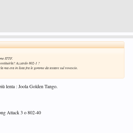
one ITTF.
 sostituirla? Azzardo 802-1 ?
la ma era in lista fra le gomme da testare sul rovescio.
 più lenta : Joola Golden Tango.
rong Attack 3 o 802-40