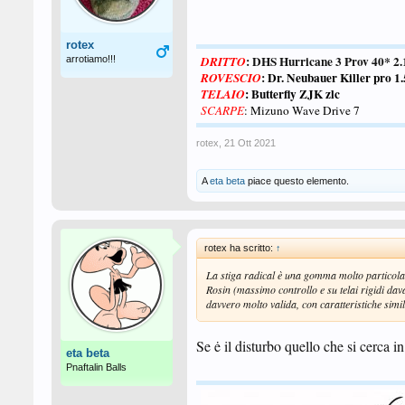
rotex
: DHS Hurricane 3 Prov 40* 
arrotiamo!!!
DRITTO
:
Dr. Neubauer Killer pro 
ROVESCIO
: Butterfly ZJK zlc
TELAIO
SCARPE
: Mizuno Wave Drive 7
rotex
,
21 Ott 2021
A
eta beta
piace questo elemento.
rotex ha scritto:
↑
La stiga radical è una gomma molto particolare
Rosin (massimo controllo e su telai rigidi da
davvero molto valida, con caratteristiche simi
Se ė il disturbo quello che si cerca 
eta beta
Pnaftalin Balls