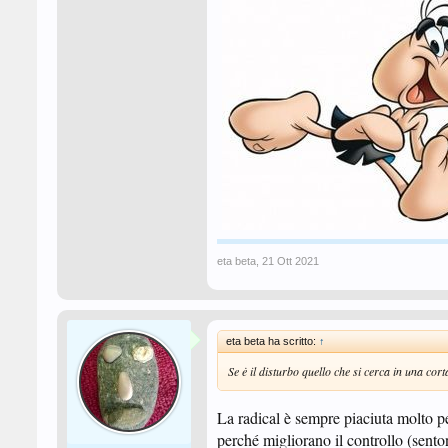
eta beta
,
21 Ott 2021
eta beta ha scritto:
↑
Se ė il disturbo quello che si cerca in una co
La radical è sempre piaciuta molto pe
perché migliorano il controllo (sento