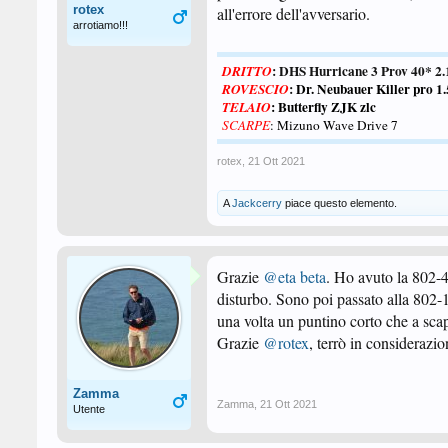
rotex
all'errore dell'avversario.
arrotiamo!!!
: DHS Hurricane 3 Prov 40* 
DRITTO
:
Dr. Neubauer Killer pro 
ROVESCIO
: Butterfly ZJK zlc
TELAIO
SCARPE
: Mizuno Wave Drive 7
rotex
,
21 Ott 2021
A
Jackcerry
piace questo elemento.
Grazie
@eta beta
. Ho avuto la 802-4
disturbo. Sono poi passato alla 802
una volta un puntino corto che a scapi
Grazie
@rotex
, terrò in consideraz
Zamma
Zamma
,
21 Ott 2021
Utente