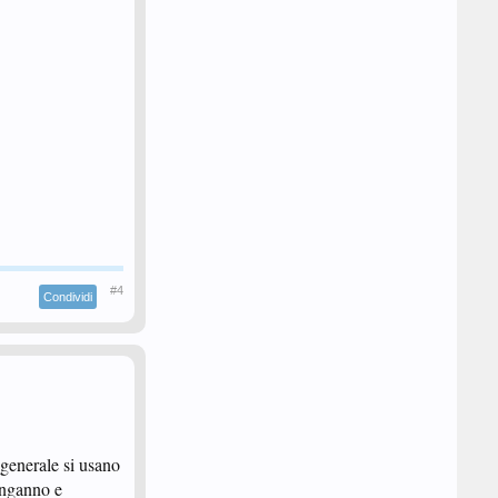
#4
Condividi
 generale si usano
'inganno e