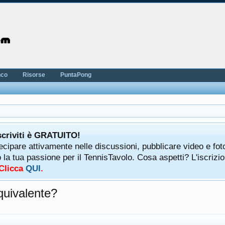
nco
Risorse
PuntaPong
scriviti è GRATUITO!
tecipare attivamente nelle discussioni, pubblicare video e fot
a tua passione per il TennisTavolo. Cosa aspetti? L'iscrizio
 Clicca
QUI
.
quivalente?