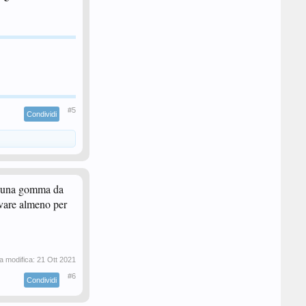
#5
Condividi
ia una gomma da
ovare almeno per
a modifica:
21 Ott 2021
#6
Condividi