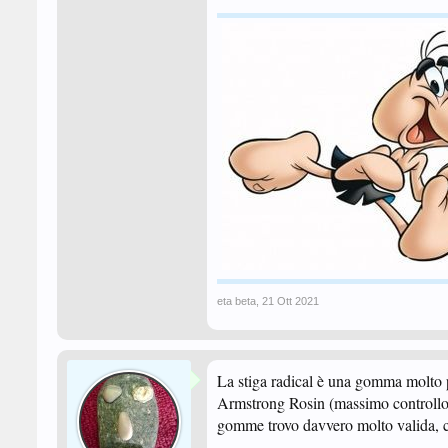
eta beta
,
21 Ott 2021
La stiga radical è una gomma molto par
Armstrong Rosin (massimo controllo e 
gomme trovo davvero molto valida, co