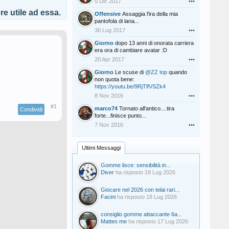
5 Dic 2017
•••
e utile ad essa.
Offensive
Assaggia l'ira della mia
pantofola di lana...
30 Lug 2017
•••
Giorno
dopo 13 anni di onorata carriera
era ora di cambiare avatar :D
20 Apr 2017
•••
Giorno
Le scuse di
@ZZ top
quando
non quota bene:
https://youtu.be/9RjTlfVSZk4
8 Nov 2016
•••
#1
marco74
Tornato all'antico....tira
Condividi
forte...finisce punto...
7 Nov 2016
•••
Ultimi Messaggi
Gomme lisce: sensibilità in...
Diver
ha risposto
19 Lug 2026
Giocare nel 2026 con telai rari...
Facini
ha risposto
18 Lug 2026
consiglio gomme attaccante 6a...
Matteo me
ha risposto
17 Lug 2026