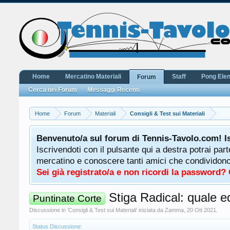
Home
Mercatino Materiali
Staff
Pong Ele
Forum
Cerca nei Forum
Messaggi Recenti
Home
Forum
Materiali
Consigli & Test sui Materiali
Benvenuto/a sul forum di Tennis-Tavolo.com! I
Iscrivendoti con il pulsante qui a destra potrai par
mercatino e conoscere tanti amici che condividono l
Sei già registrato/a e non ricordi la password?
Stiga Radical: quale e
Puntinate Corte
Discussione in '
Consigli & Test sui Materiali
' iniziata da
Zamma
,
20 Ott 2021
.
Status Discussione: