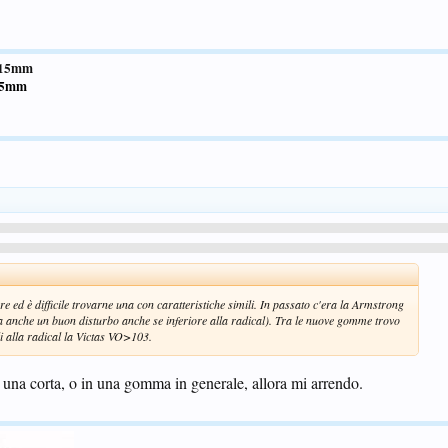
2.15mm
1.5mm
 ed è difficile trovarne una con caratteristiche simili. In passato c'era la Armstrong
va anche un buon disturbo anche se inferiore alla radical). Tra le nuove gomme trovo
li alla radical la Victas VO>103.
in una corta, o in una gomma in generale, allora mi arrendo.