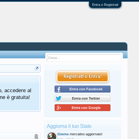
Entra o Registrati
Registrati o Entra!
o, accedere al
Entra con Facebook
ne è gratuita!
Entra con Twitter
Entra con Google
Aggiorna il tuo Stato
Giorno
mercatino aggiornato!