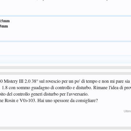
2.15mm
1.5mm
0 Mistery III 2.0 38° sul rovescio per un po' di tempo e non mi pare s
-1 1.8 con sommo guadagno di controllo e disturbo. Rimane l'idea di pr
to del controllo generi disturbo per l'avversario.
ione Rosin e V0>103. Hai uno spessore da consigliare?
Ultim