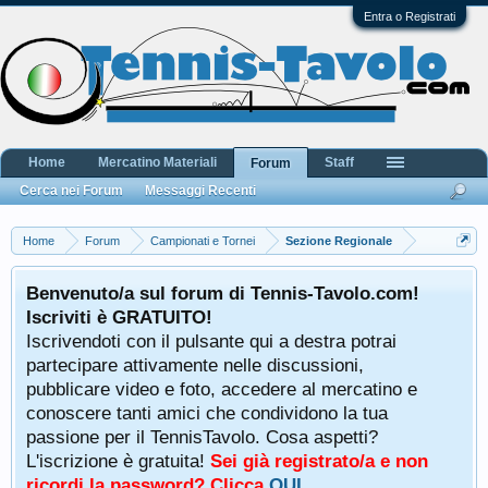
Entra o Registrati
Home
Mercatino Materiali
Staff
Forum
Cerca nei Forum
Messaggi Recenti
Home
Forum
Campionati e Tornei
Sezione Regionale
Benvenuto/a sul forum di Tennis-Tavolo.com!
Iscriviti è GRATUITO!
Iscrivendoti con il pulsante qui a destra potrai
partecipare attivamente nelle discussioni,
pubblicare video e foto, accedere al mercatino e
conoscere tanti amici che condividono la tua
passione per il TennisTavolo. Cosa aspetti?
L'iscrizione è gratuita!
Sei già registrato/a e non
ricordi la password? Clicca
QUI
.