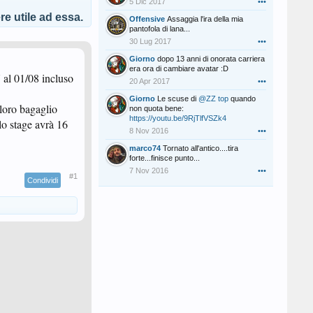
5 Dic 2017
•••
e utile ad essa.
Offensive
Assaggia l'ira della mia
pantofola di lana...
30 Lug 2017
•••
Giorno
dopo 13 anni di onorata carriera
era ora di cambiare avatar :D
7 al 01/08 incluso
20 Apr 2017
•••
Giorno
Le scuse di
@ZZ top
quando
 loro bagaglio
non quota bene:
https://youtu.be/9RjTlfVSZk4
lo stage avrà 16
8 Nov 2016
•••
marco74
Tornato all'antico....tira
forte...finisce punto...
7 Nov 2016
•••
#1
Condividi