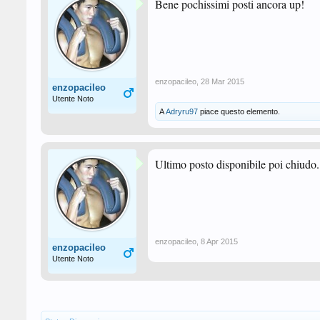
Bene pochissimi posti ancora up!
enzopacileo
,
28 Mar 2015
enzopacileo
Utente Noto
A
Adryru97
piace questo elemento.
Ultimo posto disponibile poi chiudo
enzopacileo
,
8 Apr 2015
enzopacileo
Utente Noto