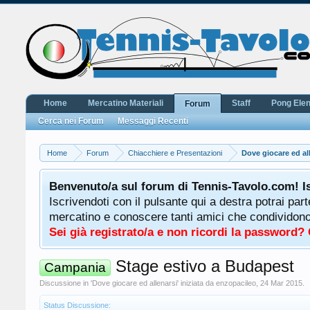
Home
Mercatino Materiali
Staff
Pong Ele
Forum
Cerca nei Forum
Messaggi Recenti
Home
Forum
Chiacchiere e Presentazioni
Dove giocare ed al
Benvenuto/a sul forum di Tennis-Tavolo.com! I
Iscrivendoti con il pulsante qui a destra potrai par
mercatino e conoscere tanti amici che condividono l
Sei già registrato/a e non ricordi la password?
Stage estivo a Budapest
Campania
Discussione in '
Dove giocare ed allenarsi
' iniziata da
enzopacileo
,
24 Mar 2015
.
Status Discussione: