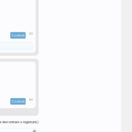
#3
Condividi
#4
Condividi
 devi entrare o registrarti.)