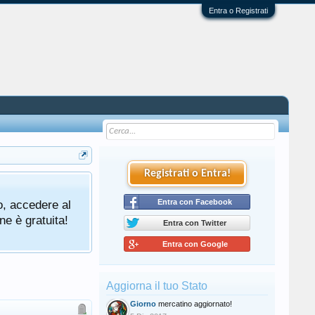
Entra o Registrati
Registrati o Entra!
o, accedere al
Entra con Facebook
ne è gratuita!
Entra con Twitter
Entra con Google
Aggiorna il tuo Stato
Giorno
mercatino aggiornato!