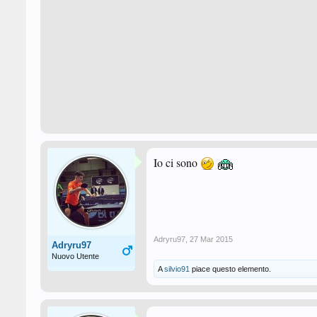
Io ci sono
Adryru97
,
27 Mar 2015
Adryru97
Nuovo Utente
A
silvio91
piace questo elemento.