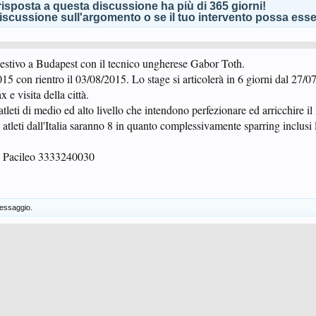
isposta a questa discussione ha più di 365 giorni!
scussione sull'argomento o se il tuo intervento possa esser
e estivo a Budapest con il tecnico ungherese Gabor Toth.
15 con rientro il 03/08/2015. Lo stage si articolerà in 6 giorni dal 27/0
x e visita della città.
tleti di medio ed alto livello che intendono perfezionare ed arricchire il
 atleti dall'Italia saranno 8 in quanto complessivamente sparring inclusi 
zo Pacileo 3333240030
essaggio.