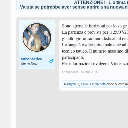
ATTENZIONE! - L'ultima r
Valuta se potrebbe aver senso aprire una nuova di
Sono aperte le iscrizioni per lo stag
La partenza è prevista per il 25/07/20
gli altri giorni saranno dedicati al rela
Lo stage è rivolto principalmente ad a
tecnico tattico. Il numero massimo di
partecipanti.
enzopacileo
Per informazioni rivolgersi Vincen
Utente Noto
enzopacileo
,
24 Mar 2015
A
Adryru97
,
silvio91
e
eta beta
piace questo m