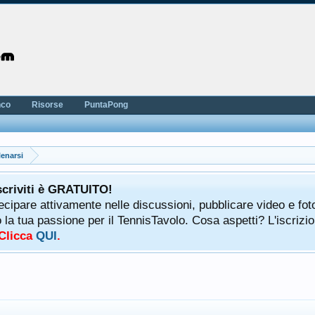
nco
Risorse
PuntaPong
lenarsi
scriviti è GRATUITO!
tecipare attivamente nelle discussioni, pubblicare video e fot
a tua passione per il TennisTavolo. Cosa aspetti? L'iscrizio
 Clicca
QUI
.