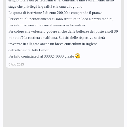
esiguo totale dei partecipanti è per consentire uno svolgimento dello
stage che privilegi la qualità e la cura di ognuno.
La quota di iscrizione è di euro 200,00 e comprende il pranzo.
Per eventuali pernottamenti ci sono strutture in loco a prezzi modici,
per informazioni chiamare al numero in locandina.
Per coloro che volessero godere anche delle bellezze del posto a soli 30
minuti c'è la costiera amalfitana. Sui siti delle rispettive società
troverete in allegato anche un breve curriculum in inglese
dell'allenatore Toth Gabor.
Per info contattateci al 3333240030 grazie
5 Ago 2013