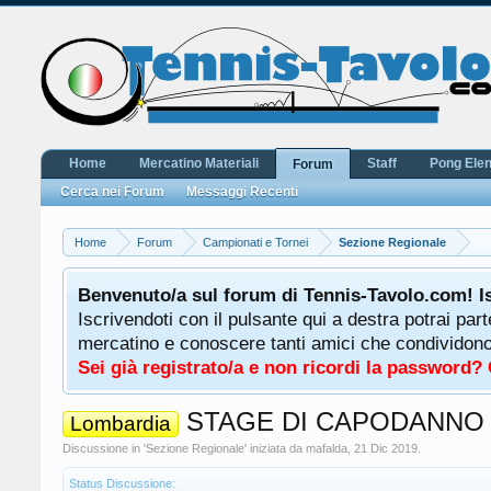
Home
Mercatino Materiali
Staff
Pong Ele
Forum
Cerca nei Forum
Messaggi Recenti
Home
Forum
Campionati e Tornei
Sezione Regionale
Benvenuto/a sul forum di Tennis-Tavolo.com! I
Iscrivendoti con il pulsante qui a destra potrai par
mercatino e conoscere tanti amici che condividono l
Sei già registrato/a e non ricordi la password?
STAGE DI CAPODANNO 
Lombardia
Discussione in '
Sezione Regionale
' iniziata da
mafalda
,
21 Dic 2019
.
Status Discussione: