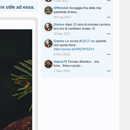
5 Dic 2017
•••
e utile ad essa.
Offensive
Assaggia l'ira della mia
pantofola di lana...
30 Lug 2017
•••
Giorno
dopo 13 anni di onorata carriera
era ora di cambiare avatar :D
20 Apr 2017
•••
Giorno
Le scuse di
@ZZ top
quando
non quota bene:
https://youtu.be/9RjTlfVSZk4
8 Nov 2016
•••
marco74
Tornato all'antico....tira
forte...finisce punto...
7 Nov 2016
•••