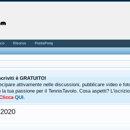
nco
Risorse
PuntaPong
scriviti è GRATUITO!
tecipare attivamente nelle discussioni, pubblicare video e fot
a tua passione per il TennisTavolo. Cosa aspetti? L'iscrizio
 Clicca
QUI
.
2020