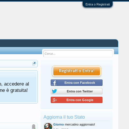
Entra o Registrati
Registrati o Entra!
o, accedere al
Entra con Facebook
ne è gratuita!
Entra con Twitter
Entra con Google
Aggiorna il tuo Stato
Giorno
mercatino aggiornato!