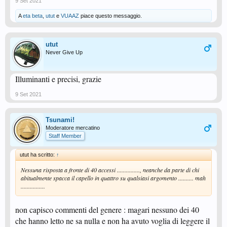
9 Set 2021
A
eta beta
,
utut
e
VUAAZ
piace questo messaggio.
utut
Never Give Up
Illuminanti e precisi, grazie
9 Set 2021
Tsunami!
Moderatore mercatino
Staff Member
utut ha scritto:
↑
Nessuna risposta a fronte di 40 accessi ..............., neanche da parte di chi
abitualmente spacca il capello in quattro su qualsiasi argomento .......... mah
................
non capisco commenti del genere : magari nessuno dei 40
che hanno letto ne sa nulla e non ha avuto voglia di leggere il