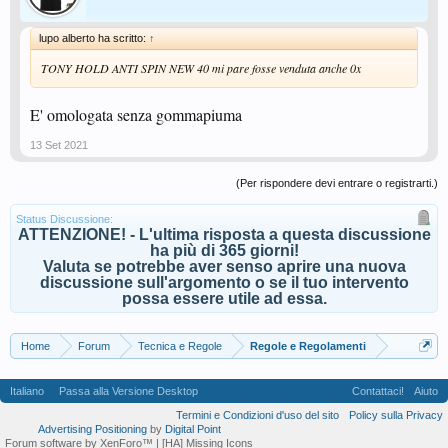
lupo alberto ha scritto:
↑
TONY HOLD ANTI SPIN NEW 40 mi pare fosse venduta anche 0x
E' omologata senza gommapiuma
13 Set 2021
(Per rispondere devi entrare o registrarti.)
Status Discussione:
ATTENZIONE! - L'ultima risposta a questa discussione
ha più di 365 giorni!
Valuta se potrebbe aver senso aprire una nuova
discussione sull'argomento o se il tuo intervento
possa essere utile ad essa.
Home
Forum
Tecnica e Regole
Regole e Regolamenti
Italiano
Passa alla Versione Desktop
Contattaci!
Aiuto
Termini e Condizioni d'uso del sito
Policy sulla Privacy
Advertising Positioning
by
Digital Point
Forum software by XenForo™
| [HA] Missing Icons