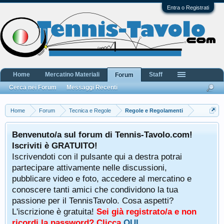
Entra o Registrati
Home
Mercatino Materiali
Staff
Forum
Cerca nei Forum
Messaggi Recenti
Home
Forum
Tecnica e Regole
Regole e Regolamenti
Benvenuto/a sul forum di Tennis-Tavolo.com!
Iscriviti è GRATUITO!
Iscrivendoti con il pulsante qui a destra potrai
partecipare attivamente nelle discussioni,
pubblicare video e foto, accedere al mercatino e
conoscere tanti amici che condividono la tua
passione per il TennisTavolo. Cosa aspetti?
L'iscrizione è gratuita!
Sei già registrato/a e non
ricordi la password? Clicca
QUI
.