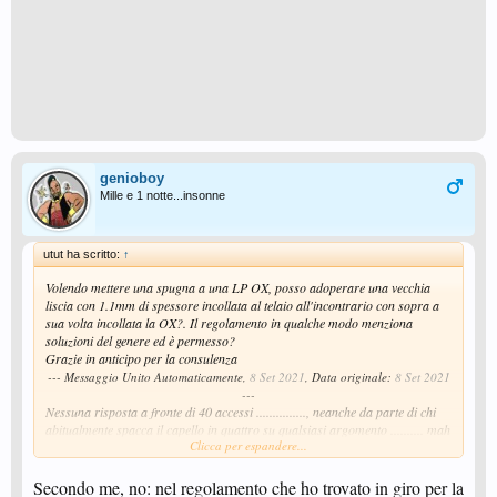
genioboy
Mille e 1 notte...insonne
utut ha scritto:
↑
Volendo mettere una spugna a una LP OX, posso adoperare una vecchia
liscia con 1.1mm di spessore incollata al telaio all'incontrario con sopra a
sua volta incollata la OX?. Il regolamento in qualche modo menziona
soluzioni del genere ed è permesso?
Grazie in anticipo per la consulenza
--- Messaggio Unito Automaticamente,
8 Set 2021
, Data originale:
8 Set 2021
---
Nessuna risposta a fronte di 40 accessi ..............., neanche da parte di chi
abitualmente spacca il capello in quattro su qualsiasi argomento .......... mah
Clicca per espandere...
................
Secondo me, no: nel regolamento che ho trovato in giro per la