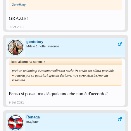
ZeroPong
GRAZIE!
9 Set 2021
genioboy
Mille e 1 notte...insonne
lupo alberto ha scritto:
↑
però se un'antitop è commercializzata anche 0x credo sia allora possibile
montarla poi su qualsiasi gpiuma desideri, non sono sicurissimo ma
insomma ...
Penso si possa, ma c'è qualcuno che non è d'accordo?
9 Set 2021
Renaga
magìster