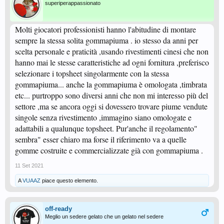
superiperappassionato
Molti giocatori professionisti hanno l'abitudine di montare
sempre la stessa solita gommapiuma . io stesso da anni per
scelta personale e praticità ,usando rivestimenti cinesi che non
hanno mai le stesse caratteristiche ad ogni fornitura ,preferisco
selezionare i topsheet singolarmente con la stessa
gommapiuma... anche la gommapiuma è omologata ,timbrata
etc... purtroppo sono diversi anni che non mi interesso più del
settore ,ma se ancora oggi si dovessero trovare piume vendute
singole senza rivestimento ,immagino siano omologate e
adattabili a qualunque topsheet. Pur'anche il regolamento"
sembra" esser chiaro ma forse il riferimento va a quelle
gomme costruite e commercializzate già con gommapiuma .
11 Set 2021
A
VUAAZ
piace questo elemento.
off-ready
Meglio un sedere gelato che un gelato nel sedere