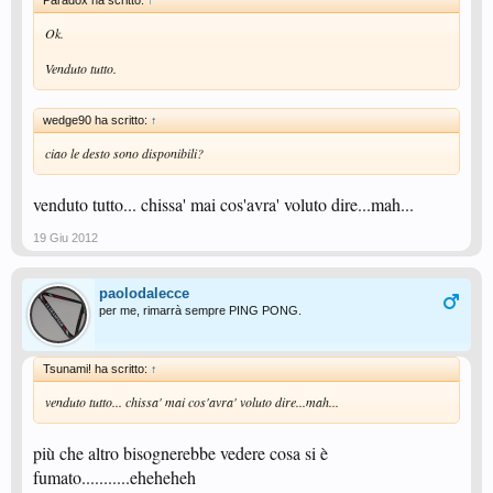
Paradox ha scritto:
↑
Ok.
Venduto tutto.
wedge90 ha scritto:
↑
ciao le desto sono disponibili?
venduto tutto... chissa' mai cos'avra' voluto dire...mah...
19 Giu 2012
paolodalecce
per me, rimarrà sempre PING PONG.
Tsunami! ha scritto:
↑
venduto tutto... chissa' mai cos'avra' voluto dire...mah...
più che altro bisognerebbe vedere cosa si è
fumato...........eheheheh