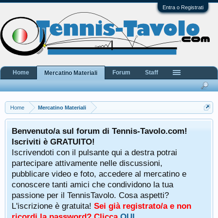
Entra o Registrati
Home
Forum
Staff
Mercatino Materiali
Home
Mercatino Materiali
Benvenuto/a sul forum di Tennis-Tavolo.com!
Iscriviti è GRATUITO!
Iscrivendoti con il pulsante qui a destra potrai
partecipare attivamente nelle discussioni,
pubblicare video e foto, accedere al mercatino e
conoscere tanti amici che condividono la tua
passione per il TennisTavolo. Cosa aspetti?
L'iscrizione è gratuita!
Sei già registrato/a e non
ricordi la password? Clicca
QUI
.