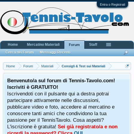
Entra o Registrati
Home
Mercatino Materiali
Staff
Forum
Cerca nei Forum
Messaggi Recenti
Home
Forum
Materiali
Consigli & Test sui Materiali
Benvenuto/a sul forum di Tennis-Tavolo.com!
Iscriviti è GRATUITO!
Iscrivendoti con il pulsante qui a destra potrai
partecipare attivamente nelle discussioni,
pubblicare video e foto, accedere al mercatino e
conoscere tanti amici che condividono la tua
passione per il TennisTavolo. Cosa aspetti?
L'iscrizione è gratuita!
Sei già registrato/a e non
ricordi la password? Clicca
QUI
.